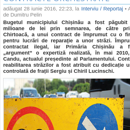
adăugat
28 iunie 2016, 22:23
, la
Interviu / Reportaj
• A
de Dumitru Pelin
Bugetul municipiului Chișinău a fost păgubi
milioane de lei prin semnarea, de către pri
Chirtoacă, a unui contract de împrumut cu o f
pentru lucrări de reparaţie a unor străzi. Împr
contractat ilegal, iar Primăria Chișinău a f
„argument” o expertiză realizată, în mai 2010
Candu, actualul președinte al Parlamentului. Cont
reabilitarea străzilor a fost atribuit cu dedicație
controlată de frații Sergiu și Chiril Lucinschi.