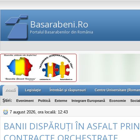
Basarabeni.Ro
Portalul Basarabenilor din România
Acasă
Legislaţie
Întrebări şi răspunsuri
Centre Universitare (Roman
Ştiri:
Eveniment
Politică
Externe
Integrare Europeană
Economie
Socia
7 august 2026, ora locală: 12:43
BANII DISPĂRUȚI ÎN ASFALT PRIN
CONTRACTE ORCHESTRATE