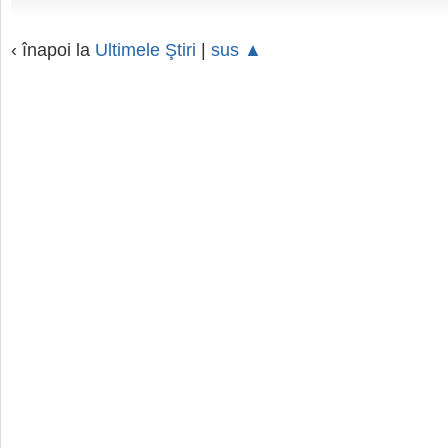
‹ înapoi la
Ultimele Ştiri
|
sus ▲