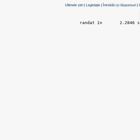
Ultimele știri
|
Legislație
|
Întrebări și răspunsuri
|
randat în 	2.