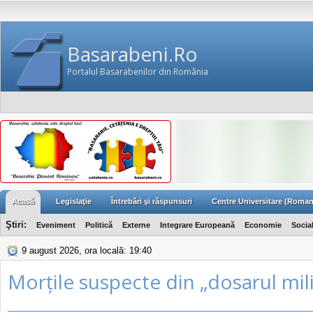
Basarabeni.Ro
Portalul Basarabenilor din România
Acasă
Legislaţie
Întrebări şi răspunsuri
Centre Universitare (Roman
Ştiri:
Eveniment
Politică
Externe
Integrare Europeană
Economie
Socia
9 august 2026, ora locală: 19:40
Morțile suspecte din „dosarul mil