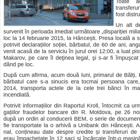
Toate ac
trans­fe­ru
fost dis­tr
Un alt de
sur­ve­nit în peri­oada ime­diat urmă­toare „dis­pa­ri­ției mili­a
loc la 14 febru­a­rie 2015, la Hân­cești. Presa locală a s
potri­vit decla­ra­ți­i­lor soției, băr­ba­tul, de 60 de ani, a
venit acasă de la ser­vi­ciu în jurul orei 12:00, a luat pis
Maka­rov, pe care îl deţi­nea legal, şi s-ar fi împu­ş­ca
dând pe loc.
După cum afirma, acum două luni, pri­ma­rul de Bălți, R
băr­ba­tul care s-a sinu­cis era toc­mai per­soana care
2014, trans­porta actele de la cele trei bănci în ma
incen­di­ată.
Potri­vit infor­ma­ți­i­lor din Rapor­tul Kroll, întoc­mit ca u
ga­ți­i­lor fra­u­de­lor ban­care din R. Mol­dova, pe 26 n
după un ordin al con­du­ce­rii BEM, o serie de docu­ment
fie trans­por­tate la o arhivă a Uni­bank din Hân­cești. Ac
nal, con­ți­neau date des­pre cre­dite și trans­fe­ruri de
erau împa­che­tate în 12 saci și încăr­cate într-o mașină