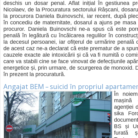
des­chis un dosar penal. Aflat ini­țial în ges­tiu­nea pro­
Nico­laev, de la Pro­cu­ra­tura sec­to­ru­lui Râș­cani, dosa­r
la pro­cu­rora Daniela Bui­no­vschi, iar recent, după ple­c
în con­ce­diu de mater­ni­tate, dosa­rul a ajuns pe masa un
pro­cu­ror. Daniela Bui­no­vschi ne-a spus că este por­n
penală în legă­tură cu încăl­ca­rea regu­li­lor în con­struc
la dece­sul per­soa­nei, iar ofi­țe­rul de urmă­rire penal
de acest caz ne-a decla­rat că este pre­ma­tur de a spu
cau­zele exacte ale into­xi­că­rii și că va fi numită o comi­
care va sta­bili cine se face vino­vat de defec­țiu­nile apă­ru
ener­ge­tice și, prin urmare, de scur­ge­rea de mono­xid. D
în pre­zent la pro­cu­ra­tură.
Angajat BEM – suicid în propriul apartame
În noiem
mașină c
agen­ției 
sika For
docu­men
BS și Un
furată și