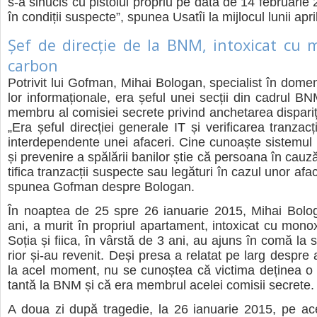
s-a sinu­cis cu pis­to­lul pro­priu pe data de 14 febru­a­ri
în con­di­ții sus­pecte”, spu­nea Usa­tîi la mij­lo­cul lunii apri
Șef de direcție de la BNM, intoxicat cu
carbon
Potri­vit lui Gofman, Mihai Bolo­gan, spe­cia­list în dome­niu
lor infor­ma­țio­nale, era șeful unei sec­ții din cadrul BNM
mem­bru al comi­siei secrete pri­vind anche­ta­rea dis­pa­ri­ție
„Era șeful direc­ției gene­rale IT și veri­fi­ca­rea tranzac­ți­i
inter­de­pen­dente unei afa­ceri. Cine cunoaște sis­te­mul
și pre­ve­nire a spă­lă­rii bani­lor știe că per­soana în cauz
ti­fica tranzac­ții sus­pecte sau legă­turi în cazul unor afa­
spu­nea Gofman des­pre Bolo­gan.
În noap­tea de 25 spre 26 ianu­a­rie 2015, Mihai Bolo
ani, a murit în pro­priul apar­ta­ment, into­xi­cat cu mono
Soția și fiica, în vâr­stă de 3 ani, au ajuns în comă la sp
rior și-au reve­nit. Deși presa a rela­tat pe larg des­pre 
la acel moment, nu se cunoș­tea că vic­tima deți­nea o 
tantă la BNM și că era mem­brul ace­lei comi­sii secrete.
A doua zi după tra­ge­die, la 26 ianu­a­rie 2015, pe ac