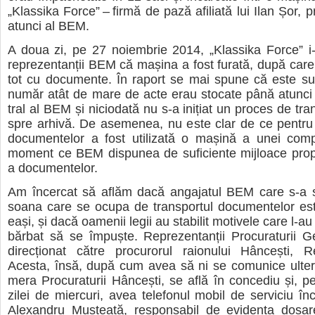
„Kla­s­sika Force” – firmă de pază afi­li­ată lui Ilan Șor, pr
atunci al BEM.
A doua zi, pe 27 noiem­brie 2014, „Kla­s­sika Force” i-
repre­zen­tan­ții BEM că mașina a fost furată, după care 
tot cu docu­mente. În raport se mai spune că este s
număr atât de mare de acte erau sto­cate până atunci 
tral al BEM și nici­o­dată nu s-a ini­țiat un pro­ces de tran
spre arhivă. De ase­me­nea, nu este clar de ce pen­tru t
docu­men­te­lor a fost uti­li­zată o mașină a unei com­p
moment ce BEM dis­pu­nea de sufi­ciente mij­loace pro­pr
a docu­men­te­lor.
Am încer­cat să aflăm dacă anga­ja­tul BEM care s-a si
soana care se ocupa de trans­por­tul docu­men­te­lor es
eași, și dacă oame­nii legii au sta­bi­lit moti­vele care l-au
băr­bat să se împuște. Repre­zen­tan­ții Pro­cu­ra­tu­rii 
direc­țio­nat către pro­cu­ro­rul raio­nu­lui Hân­cești
Acesta, însă, după cum avea să ni se comu­nice ulte­rio
mera Pro­cu­ra­tu­rii Hân­cești, se află în con­ce­diu și, pe
zilei de mier­curi, avea tele­fo­nul mobil de ser­vi­ciu înc
Ale­xan­dru Mus­teață, res­pon­sa­bil de evi­dența dosa­r