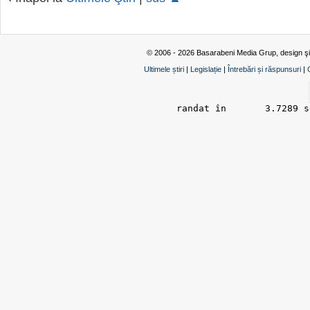
© 2006 - 2026 Basarabeni Media Grup, design ş
Ultimele știri
|
Legislație
|
Întrebări și răspunsuri
|
randat în 	3.