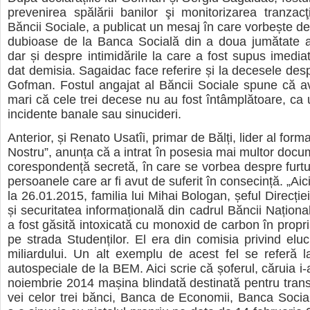
pre­ve­ni­rea spă­lă­rii bani­lor şi moni­to­ri­za­rea tranza­cţ
Băn­cii Soci­ale, a publi­cat un mesaj în care vor­bește des
dubi­oase de la Banca Soci­ală din a doua jumă­tate a
dar și des­pre inti­mi­dă­rile la care a fost supus ime­di
dat demi­sia. Sagai­dac face refe­rire și la dece­sele des­
Gofman. Fos­tul anga­jat al Băn­cii Soci­ale spune că av
mari că cele trei decese nu au fost întâm­plă­toare, ca
inci­dente banale sau sinu­ci­deri.
Ante­rior, și Renato Usa­tîi, pri­mar de Bălți, lider al for­ma­ți
Nos­tru”, anunța că a intrat în pose­sia mai mul­tor docu­m
cores­pon­dență secretă, în care se vor­bea des­pre fur­tul m
per­soa­nele care ar fi avut de sufe­rit în con­se­cință. „Aic
la 26.01.2015, fami­lia lui Mihai Bolo­gan, șeful Direc­ți
și secu­ri­ta­tea infor­ma­țio­nală din cadrul Băn­cii Națio­n
a fost găsită into­xi­cată cu mono­xid de car­bon în pro­pr
pe strada Stu­den­ți­lor. El era din comi­sia pri­vind elu­ci­
mili­ar­du­lui. Un alt exem­plu de acest fel se referă l
autos­pe­ci­ale de la BEM. Aici scrie că șofe­rul, căruia i-
noiem­brie 2014 mașina blin­dată des­ti­nată pen­tru trans­
vei celor trei bănci, Banca de Eco­no­mii, Banca Soci­a