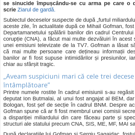
se sinu­cide împușcându-se cu arma pe care o de
scrie
Ziarul de gardă.
Subiec­tul dece­se­lor sus­pecte de după „fur­tul mili­ar­du­lu
aceste zile, în actu­a­li­tate după ce Mihail Gofman, fost
Depar­ta­ma­ne­tu­lui spă­lă­rii bani­lor din cadrul Cen­tru­lu
co­rup­ție (CNA), a făcut mai multe dez­vă­lu­iri în acest
unei emi­siuni tele­vi­zate de la TV7. Gofman a lăsat s
că mai multe per­soane care deți­neau infor­ma­ții des­pr
bani­lor ar fi fost supuse inti­mi­dă­ri­lor și pre­siu­ni­lor, ia
chiar au sfâr­șit tra­gic.
„Aveam suspiciuni mari că cele trei decese
întâmplătoare”
Prin­tre numele ros­tite în cadrul emi­siu­nii s-au regă­sit c
depu­tat Ion But­ma­lai, al unui fost anga­jat al BEM, dar 
Bolo­gan, fost șef de sec­ție în cadrul BNM. Des­pre a
Gofman spune că ar fi fost mem­brul unei comi­sii secr
a dis­pa­ri­ției mili­ar­du­lui din care făceau parte și spe­c
struc­turi ale sta­tu­lui pre­cum CNA, SIS, ME, MF, MAI s
După decla­ra­ți­ile lui Gofman și Ser­giu Sagai­dac, fos­tu