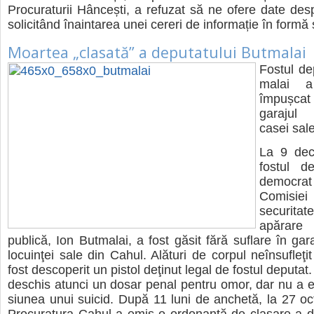
Pro­cu­ra­tu­rii Hân­cești, a refu­zat să ne ofere date des
soli­ci­tând îna­in­ta­rea unei cereri de infor­ma­ție în formă
Moartea „clasată” a deputatului Butmalai
Fos­tul de
ma­lai 
împuș­ca
gara­jul
casei sal
La 9 dec
fos­tul de
democrat 
Comi­siei 
secu­ri­t
apă­rar
publică, Ion But­ma­lai, a fost găsit fără suflare în gara­
locu­inţei sale din Cahul. Ală­turi de cor­pul neîn­su­fleţi
fost des­co­pe­rit un pis­tol deţi­nut legal de fos­tul depu­tat.
des­chis atunci un dosar penal pen­tru omor, dar nu a e
siu­nea unui sui­cid. După 11 luni de anchetă, la 27 oc
Pro­cu­ra­tura Cahul a emis o ordo­nanţă de cla­sare a dosa