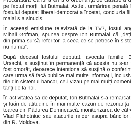
pe fap­tul morţii lui But­ma­lai. Ast­fel, urmă­ri­rea penală 
fos­tu­lui depu­tat liberal-democrat a înce­tat, con­clu­zia f
ma­lai s-a sinu­cis.
În ace­eași emi­siune tele­vi­zată de la TV7, fos­tul a
Mihail Gofman, spu­nea des­pre Ion But­ma­lai că „deți­n
din prima sursă refe­ri­tor la ceea ce se petrece în sis­te
nu numai”.
După dece­sul fos­tu­lui depu­tat, avo­cata fami­liei B
Ursachi, a sus­ți­nut în per­ma­nență că acesta nu s-ar fi
fost omorât, deo­a­rece inten­ționa să sus­țină o con­fe­ri
care urma să facă publice mai multe infor­ma­ții, inclu­siv
rile din sis­te­mul ban­car, ce-i vizau pe mai mulți oameni 
tanți de la noi.
În acti­vi­ta­tea sa de depu­tat, Ion But­ma­lai s-a remar­cat 
și luări de ati­tu­dine în mai multe cazuri de rezo­nanț
toa­rea din Pădu­rea Domnească, moni­to­ri­za­rea de către 
Vlad Pla­ho­t­niuc sau ata­cu­rile rai­der asu­pra băn­ci­lor ş
din R. Mol­dova.