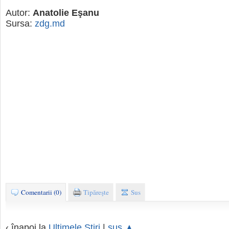
Autor:
Anatolie Eşanu
Sursa:
zdg.md
Comentarii (0)
Tipăreşte
Sus
‹ înapoi la
Ultimele Ştiri
|
sus ▲