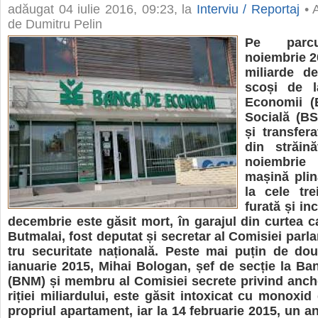
adăugat
04 iulie 2016, 09:23
, la
Interviu / Reportaj
• A
de Dumitru Pelin
Pe par­cu
noiem­brie 2
mili­arde d
scoși de 
Eco­no­mii 
Soci­ală (BS
și trans­fe­r
din stră­i­n
noiem­br
mașină plin
la cele tre
furată și inc
decem­brie este găsit mort, în gara­jul din cur­tea c
But­ma­lai, fost depu­tat și secre­tar al Comi­siei par­l
tru secu­ri­tate națio­nală. Peste mai puțin de dou
ianu­a­rie 2015, Mihai Bolo­gan, șef de sec­ție la Ba
(BNM) și mem­bru al Comi­siei secrete pri­vind anche­
ri­ției mili­ar­du­lui, este găsit into­xi­cat cu mono­xi
pro­priul apar­ta­ment, iar la 14 febru­a­rie 2015, un 