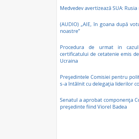
Medvedev avertizează SUA: Rusia r
(AUDIO) „AIE, în goana după votur
noastre”
Procedura de urmat in cazul p
certificatului de cetatenie emis 
Ucraina
Preşedintele Comisiei pentru poli
s-a întâlnit cu delegaţia liderilor
Senatul a aprobat componenţa Com
preşedinte fiind Viorel Badea