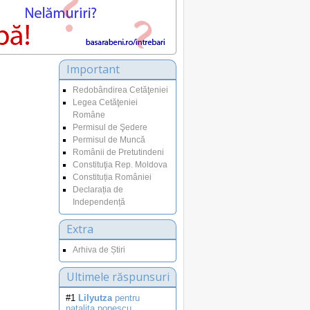
Important
Redobândirea Cetăţeniei
Legea Cetăţeniei
Române
Permisul de Şedere
Permisul de Muncă
Românii de Pretutindeni
Constituţia Rep. Moldova
Constituția României
Declarația de
Independență
Extra
Arhiva de Știri
Ultimele răspunsuri
#1
Lilyutza
pentru
natalita.popescu