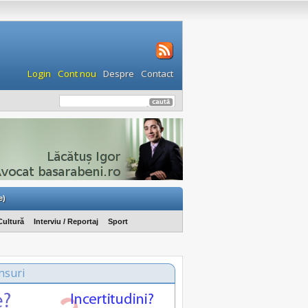
Login
Cont nou
Despre
Contact
e)
Cultură
Interviu / Reportaj
Sport
nsuri