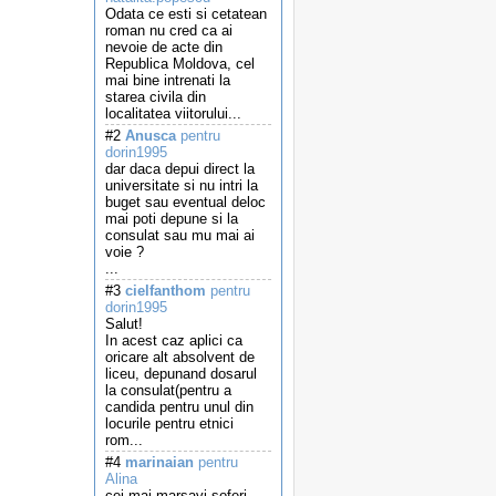
Odata ce esti si cetatean
roman nu cred ca ai
nevoie de acte din
Republica Moldova, cel
mai bine intrenati la
starea civila din
localitatea viitorului...
#2
Anusca
pentru
dorin1995
dar daca depui direct la
universitate si nu intri la
buget sau eventual deloc
mai poti depune si la
consulat sau mu mai ai
voie ?
...
#3
cielfanthom
pentru
dorin1995
Salut!
In acest caz aplici ca
oricare alt absolvent de
liceu, depunand dosarul
la consulat(pentru a
candida pentru unul din
locurile pentru etnici
rom...
#4
marinaian
pentru
Alina
cei mai marsavi soferi