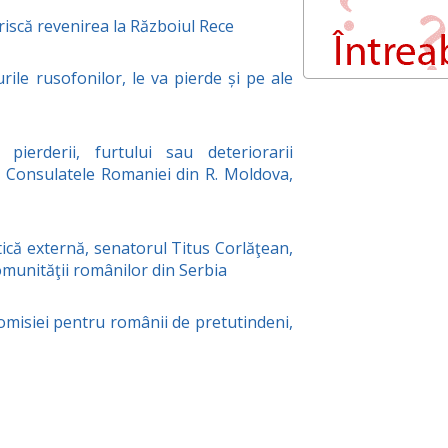
iscă revenirea la Războiul Rece
ile rusofonilor, le va pierde și pe ale
ierderii, furtului sau deteriorarii
de Consulatele Romaniei din R. Moldova,
tică externă, senatorul Titus Corlăţean,
 comunităţii românilor din Serbia
isiei pentru românii de pretutindeni,