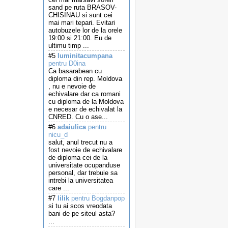
sand pe ruta BRASOV-
CHISINAU si sunt cei
mai mari tepari. Evitari
autobuzele lor de la orele
19:00 si 21:00. Eu de
ultimu timp ...
#5
luminitacumpana
pentru D0ina
Ca basarabean cu
diploma din rep. Moldova
, nu e nevoie de
echivalare dar ca romani
cu diploma de la Moldova
e necesar de echivalat la
CNRED. Cu o ase...
#6
adaiulica
pentru
nicu_d
salut, anul trecut nu a
fost nevoie de echivalare
de diploma cei de la
universitate ocupanduse
personal, dar trebuie sa
intrebi la universitatea
care ...
#7
lilik
pentru Bogdanpop
si tu ai scos vreodata
bani de pe siteul asta?
...