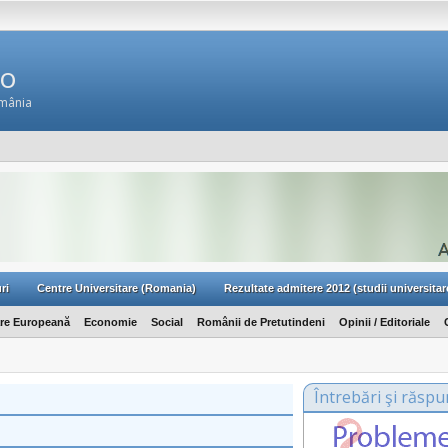
Ro
omânia
ri
Centre Universitare (Romania)
Rezultate admitere 2012 (studii universitar
are Europeană
Economie
Social
Românii de Pretutindeni
Opinii / Editoriale
Întrebări şi răspu