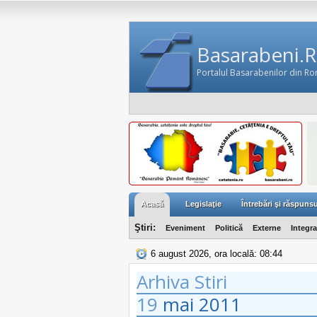
Basarabeni.
Portalul Basarabenilor din R
Acasă
Legislaţie
Întrebări şi răspunsu
Ştiri:
Eveniment
Politică
Externe
Integr
6 august 2026, ora locală: 08:44
Arhiva Stiri
19
mai
2011