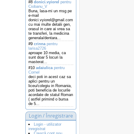
#8
donici.vyiorel
pentru
Ciobanu_V
Buna, lasa-mi un msg pe
e-mail
donici.vyiorel@gmail.com
cu mai multe detalii gen,
orasul in care ai vrea sa
te transferi, la medicina
generala/dentara...
#9
crinna
pentru
larisa2726
aproape 10 media, ca
sunt doar 5 locuri la
masterat...
#10
adaiulica
pentru
Cornel
deci poti in acest caz sa
aplici pentru un
liceu/colegiu in Romania,
poti beneficia de locurile
acordate de statul Roman
( astfel primind o bursa
de 5...
Login / Înregistrare
Login - utilizator
inregistrat
Crează cont nou