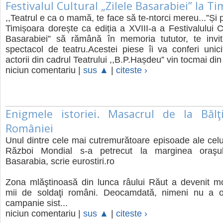
Festivalul Cultural „Zilele Basarabiei” la T
,,Teatrul e ca o mamă, te face să te-ntorci mereu...”Și
Timișoara dorește ca ediția a XVIII-a a Festivalului Cu
Basarabiei” să rămână în memoria tututor, te invi
spectacol de teatru.Acestei piese îi va conferi unici
actorii din cadrul Teatrului ,,B.P.Hașdeu” vin tocmai din 
niciun comentariu |
sus ▲
|
citeste ›
Enigmele istoriei. Masacrul de la Bălţi
României
Unul dintre cele mai cutremurătoare episoade ale celu
Război Mondial s-a petrecut la marginea oraşulu
Basarabia, scrie eurostiri.ro
Zona mlăştinoasă din lunca râului Răut a devenit m
mii de soldaţi români. Deocamdată, nimeni nu a o
campanie sist...
niciun comentariu |
sus ▲
|
citeste ›