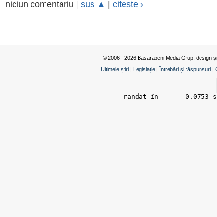
niciun comentariu |
sus ▲
|
citeste ›
© 2006 - 2026 Basarabeni Media Grup, design ş
Ultimele știri
|
Legislație
|
Întrebări și răspunsuri
|
randat în 	0.