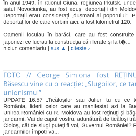
În anul 1949, în raionul Ciuna, regiunea Irkutsk, und
satul Novociunka, au fost aduși deportații din Moldo
Deportații erau considerați „dușmani ai poporului”. P
deportaților de care vorbim aici, a fost kilometrul 120.
Oamenii locuiau în barăci, care au fost construite 
japonezi ce lucrau la construcția căii ferate și la t�...
niciun comentariu |
sus ▲
|
citeste ›
FOTO // George Simiona fost REȚINU
Băsescu vine cu o reacție: „Slugoilor, ce t
unionismul”
UPDATE 16.57 „Ticăloşilor sau Julien tu cu ce t
România, liderii celor care au manifestat azi la Bu
Unirea României cu R. Moldova au fost reţinuţi şi băg
jandarmi. Vai de capul vostru, adunătură de ticăloşi tră
Cioloş, cât de slugi puteţi fi voi, Guvernul României? 
jandarmilor împotriva...