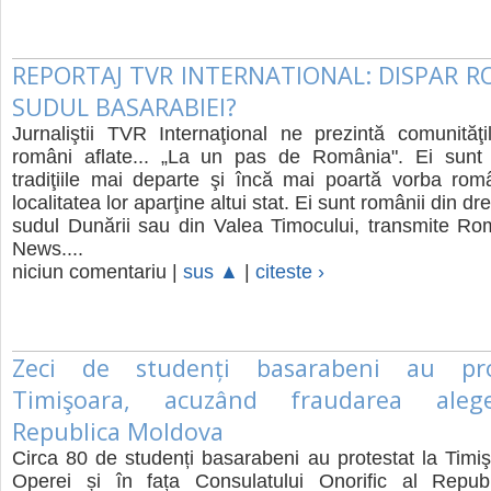
REPORTAJ TVR INTERNATIONAL: DISPAR R
SUDUL BASARABIEI?
Jurnaliştii TVR Internaţional ne prezintă comunităţi
români aflate... „La un pas de România". Ei sunt
tradiţiile mai departe şi încă mai poartă vorba rom
localitatea lor aparţine altui stat. Ei sunt românii din dr
sudul Dunării sau din Valea Timocului, transmite Ro
News....
niciun comentariu |
sus ▲
|
citeste ›
Zeci de studenți basarabeni au pro
Timişoara, acuzând fraudarea alege
Republica Moldova
Circa 80 de studenți basarabeni au protestat la Timiş
Operei și în fața Consulatului Onorific al Republ