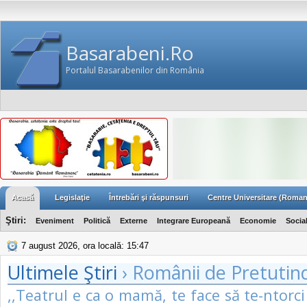
Basarabeni.Ro
Portalul Basarabenilor din România
Acasă
Legislaţie
Întrebări şi răspunsuri
Centre Universitare (Roman
Ştiri:
Eveniment
Politică
Externe
Integrare Europeană
Economie
Socia
7 august 2026, ora locală: 15:47
Ultimele Ştiri
› Românii de Pretutin
,,Teatrul e ca o mamă, te face să te-ntorci