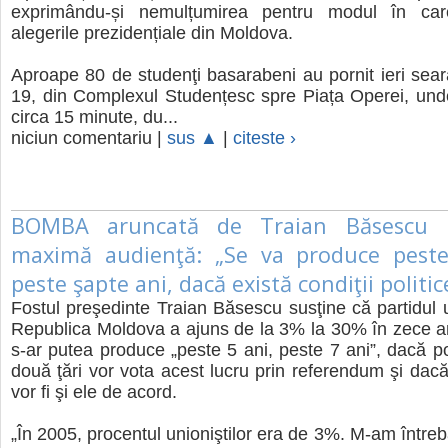
exprimându-și nemulțumirea pentru modul în ca
alegerile prezidențiale din Moldova.
Aproape 80 de studenţi basarabeni au pornit ieri seară,
19, din Complexul Studențesc spre Piața Operei, und
circa 15 minute, du...
niciun comentariu |
sus ▲
|
citeste ›
BOMBA aruncată de Traian Băsescu 
maximă audienţă: „Se va produce peste 
peste şapte ani, dacă există condiţii politic
Fostul preşedinte Traian Băsescu susţine că partidul un
Republica Moldova a ajuns de la 3% la 30% în zece an
s-ar putea produce „peste 5 ani, peste 7 ani”, dacă pop
două ţări vor vota acest lucru prin referendum şi dac
vor fi şi ele de acord.
„În 2005, procentul unioniştilor era de 3%. M-am întreb