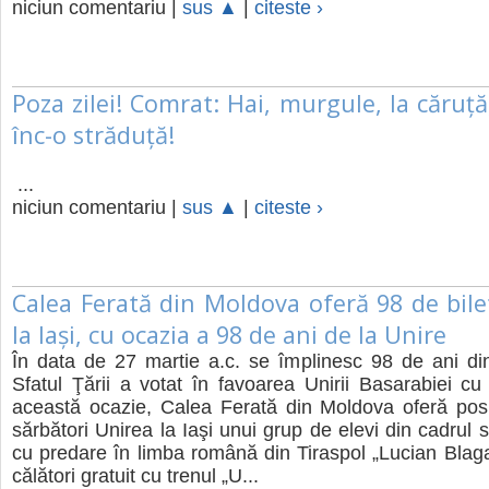
niciun comentariu |
sus ▲
|
citeste ›
Poza zilei! Comrat: Hai, murgule, la căruță
înc-o străduță!
...
niciun comentariu |
sus ▲
|
citeste ›
Calea Ferată din Moldova oferă 98 de bile
la Iași, cu ocazia a 98 de ani de la Unire
În data de 27 martie a.c. se împlinesc 98 de ani di
Sfatul Ţării a votat în favoarea Unirii Basarabiei 
această ocazie, Calea Ferată din Moldova oferă posi
sărbători Unirea la Iaşi unui grup de elevi din cadrul s
cu predare în limba română din Tiraspol „Lucian Blaga
călători gratuit cu trenul „U...