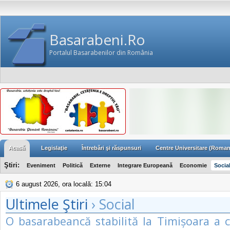
Basarabeni.Ro
Portalul Basarabenilor din România
Acasă
Legislaţie
Întrebări şi răspunsuri
Centre Universitare (Roman
Ştiri:
Eveniment
Politică
Externe
Integrare Europeană
Economie
Socia
6 august 2026, ora locală: 15:04
Ultimele Ştiri
› Social
O basarabeancă stabilită la Timișoara a 