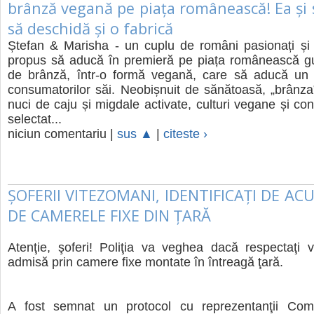
brânză vegană pe piața românească! Ea și s
să deschidă și o fabrică
Ștefan & Marisha - un cuplu de români pasionați și c
propus să aducă în premieră pe piața românească gu
de brânză, într-o formă vegană, care să aducă un 
consumatorilor săi. Neobișnuit de sănătoasă, „brânz
nuci de caju și migdale activate, culturi vegane și co
selectat...
niciun comentariu |
sus ▲
|
citeste ›
ȘOFERII VITEZOMANI, IDENTIFICAȚI DE AC
DE CAMERELE FIXE DIN ȚARĂ
Atenţie, şoferi! Poliţia va veghea dacă respectaţi 
admisă prin camere fixe montate în întreagă ţară.
A fost semnat un protocol cu reprezentanţii Com