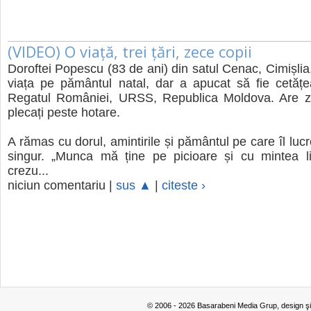
(VIDEO) O viață, trei țări, zece copii
Doroftei Popescu (83 de ani) din satul Cenac, Cimișlia,
viața pe pământul natal, dar a apucat să fie cetățea
Regatul României, URSS, Republica Moldova. Are zec
plecați peste hotare.
A rămas cu dorul, amintirile și pământul pe care îl luc
singur. „Munca mă ține pe picioare și cu mintea l
crezu...
niciun comentariu |
sus ▲
|
citeste ›
© 2006 - 2026 Basarabeni Media Grup, design ş