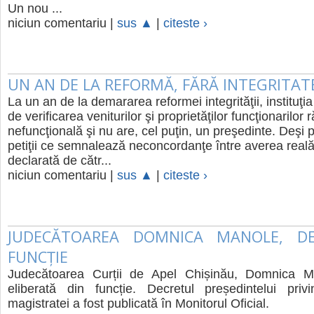
Un nou ...
niciun comentariu |
sus ▲
|
citeste ›
UN AN DE LA REFORMĂ, FĂRĂ INTEGRITAT
La un an de la demararea reformei integrităţii, instituţi
de verificarea veniturilor şi proprietăţilor funcţionarilor
nefuncţională şi nu are, cel puţin, un preşedinte. Deşi
petiţii ce semnalează neconcordanţe între averea reală
declarată de cătr...
niciun comentariu |
sus ▲
|
citeste ›
JUDECĂTOAREA DOMNICA MANOLE, DE
FUNCȚIE
Judecătoarea Curții de Apel Chișinău, Domnica M
eliberată din funcție. Decretul președintelui privi
magistratei a fost publicată în Monitorul Oficial.