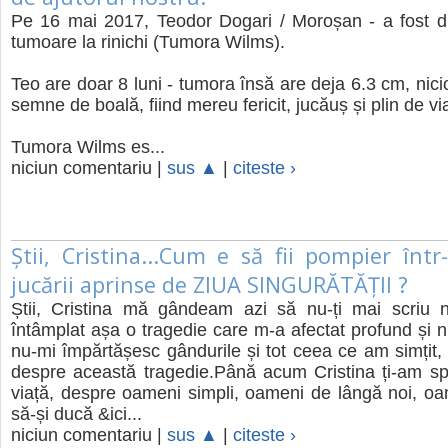
Pe 16 mai 2017, Teodor Dogari / Moroșan - a fost di
tumoare la rinichi (Tumora Wilms).
Teo are doar 8 luni - tumora însă are deja 6.3 cm, nici
semne de boală, fiind mereu fericit, jucăuș și plin de vi
Tumora Wilms es...
niciun comentariu |
sus ▲
|
citeste ›
Știi, Cristina...Cum e să fii pompier înt
jucării aprinse de ZIUA SINGURĂTĂȚII ?
Știi, Cristina mă gândeam azi să nu-ți mai scriu n
întâmplat așa o tragedie care m-a afectat profund și 
nu-mi împărtășesc gândurile și tot ceea ce am simțit,
despre această tragedie.Până acum Cristina ți-am sp
viață, despre oameni simpli, oameni de lângă noi, oa
să-și ducă &ici...
niciun comentariu |
sus ▲
|
citeste ›