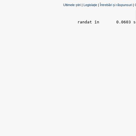
Ultimele știri
|
Legislație
|
Întrebări și răspunsuri
|
randat în 	0.