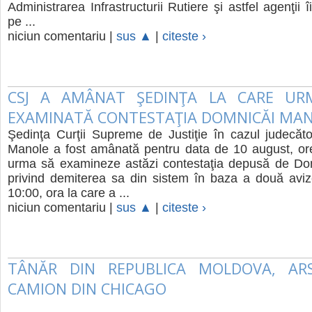
Administrarea Infrastructurii Rutiere şi astfel agenţii îi
pe ...
niciun comentariu |
sus ▲
|
citeste ›
CSJ A AMÂNAT ŞEDINŢA LA CARE UR
EXAMINATĂ CONTESTAŢIA DOMNICĂI MA
Şedinţa Curţii Supreme de Justiţie în cazul judecăt
Manole a fost amânată pentru data de 10 august, or
urma să examineze astăzi contestaţia depusă de D
privind demiterea sa din sistem în baza a două aviz
10:00, ora la care a ...
niciun comentariu |
sus ▲
|
citeste ›
TÂNĂR DIN REPUBLICA MOLDOVA, AR
CAMION DIN CHICAGO