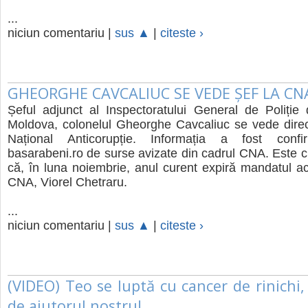
...
niciun comentariu |
sus ▲
|
citeste ›
GHEORGHE CAVCALIUC SE VEDE ȘEF LA CN
Șeful adjunct al Inspectoratului General de Poliție
Moldova, colonelul Gheorghe Cavcaliuc se vede direc
Național Anticorupție. Informația a fost confi
basarabeni.ro de surse avizate din cadrul CNA. Este c
că, în luna noiembrie, anul curent expiră mandatul act
CNA, Viorel Chetraru.
...
niciun comentariu |
sus ▲
|
citeste ›
(VIDEO) Teo se luptă cu cancer de rinichi,
de ajutorul nostru!