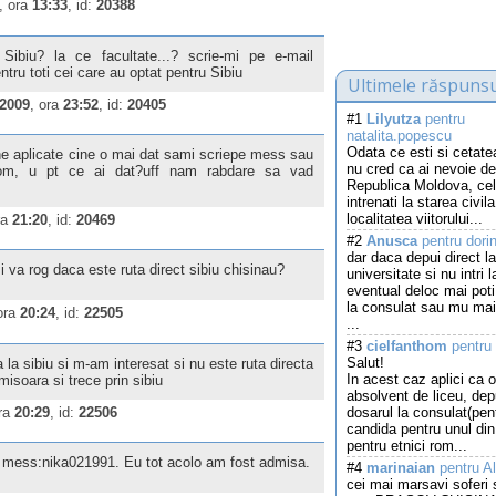
, ora
13:33
, id:
20388
 Sibiu? la ce facultate...? scrie-mi pe e-mail
u toti cei care au optat pentru Sibiu
Ultimele răspunsu
.2009
, ora
23:52
, id:
20405
#1
Lilyutza
pentru
natalita.popescu
Odata ce esti si cetat
ne aplicate cine o mai dat sami scriepe mess sau
nu cred ca ai nevoie de
om, u pt ce ai dat?uff nam rabdare sa vad
Republica Moldova, cel
intrenati la starea civila
localitatea viitorului...
ra
21:20
, id:
20469
#2
Anusca
pentru dori
dar daca depui direct la
mi va rog daca este ruta direct sibiu chisinau?
universitate si nu intri 
eventual deloc mai pot
la consulat sau mu mai
ora
20:24
, id:
22505
...
#3
cielfanthom
pentru 
Salut!
la sibiu si m-am interesat si nu este ruta directa
In acest caz aplici ca o
misoara si trece prin sibiu
absolvent de liceu, de
ora
20:29
, id:
22506
dosarul la consulat(pen
candida pentru unul din 
pentru etnici rom...
pe mess:nika021991. Eu tot acolo am fost admisa.
#4
marinaian
pentru Al
cei mai marsavi soferi