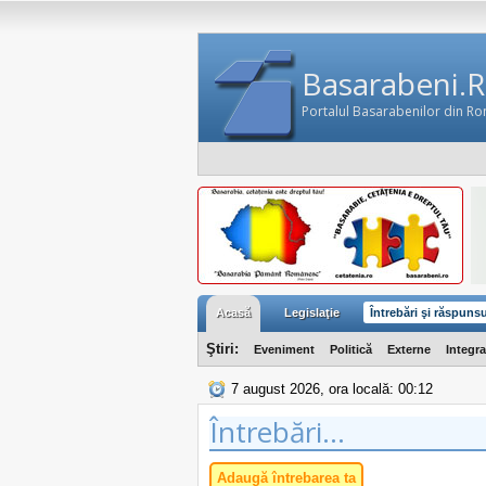
Basarabeni.
Portalul Basarabenilor din R
Acasă
Legislaţie
Întrebări şi răspunsu
Ştiri:
Eveniment
Politică
Externe
Integr
7 august 2026, ora locală: 00:12
Întrebări...
Adaugă întrebarea ta