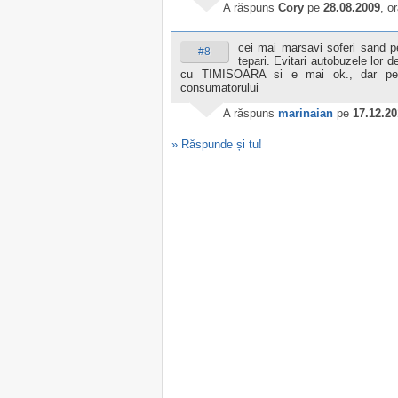
A răspuns
Cory
pe
28.08.2009
, o
cei mai marsavi soferi sand
#8
tepari. Evitari autobuzele lor d
cu TIMISOARA si e mai ok., dar pe ce
consumatorului
A răspuns
marinaian
pe
17.12.2
» Răspunde și tu!