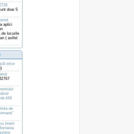
a2726
unt doar 5
ornel
a aplici
in
 de locurile
n ( astfel
i
ază orice
i)
 anul
32767
mentului
dimir
 de ANI
inta de
 Romana”
u tinerii
 Romania
arziere