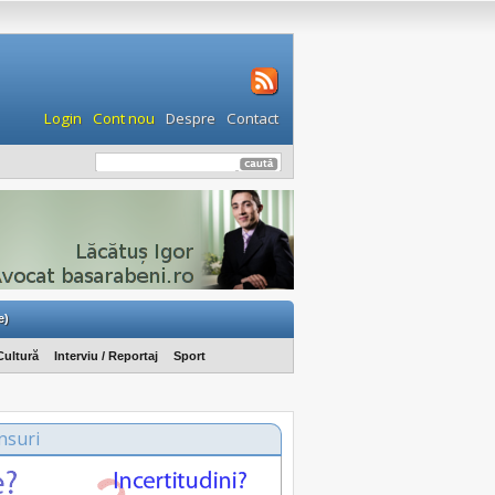
Login
Cont nou
Despre
Contact
e)
Cultură
Interviu / Reportaj
Sport
nsuri