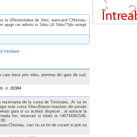
s la UNiversitatea de Vest, autocarul CHisinau-
m ajugn cei admisi in Sibiu LA Sibiu??pls astept
ă întrebare
 care trece prin sibiu, pornirea din gara de sud,
30
, id:
20384
n rezervarea de la cursa de Timisoara...Ai sa iei
 sigur este cursa Sibiu-Brasov-maxitaxi din jumate
eeasi gara si cu acelasi dispecer , ai autocar la
eala Ion, rezervari si relatii la +40744362146,
:00.
oara-Chisinau, caci nu se tin de cuvant si poti sa