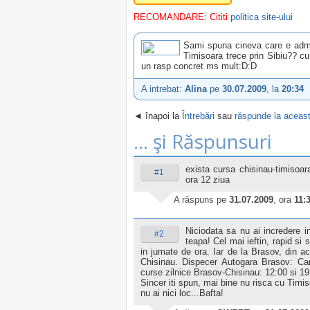
RECOMANDARE: Cititi
politica site-ului
Sami spuna cineva care e admi
Timisoara trece prin Sibiu?? cu
un rasp concret ms mult:D:D
A intrebat:
Alina
pe
30.07.2009
, la
20:34
◄ înapoi la
Întrebări
sau
răspunde la aceast
... şi Răspunsuri
exista cursa chisinau-timisoara
#1
ora 12 ziua
A răspuns
pe
31.07.2009
, ora
11:
Niciodata sa nu ai incredere i
#2
teapa! Cel mai ieftin, rapid si
in jumate de ora. Iar de la Brasov, din ac
Chisinau. Dispecer Autogara Brasov: Carn
curse zilnice Brasov-Chisinau: 12:00 si 19
Sincer iti spun, mai bine nu risca cu Timis
nu ai nici loc...Bafta!