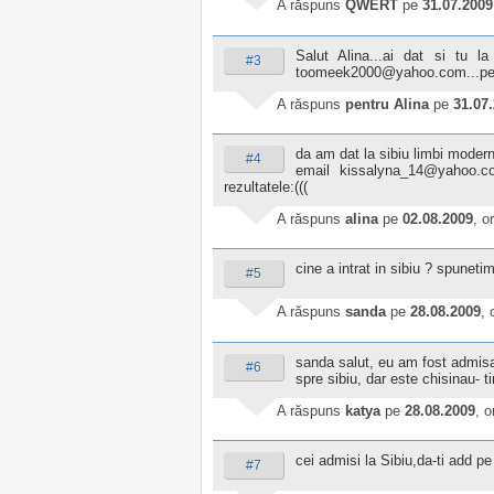
A răspuns
QWERT
pe
31.07.2009
Salut Alina...ai dat si tu la
#3
toomeek2000@yahoo.com...pentr
A răspuns
pentru Alina
pe
31.07
da am dat la sibiu limbi moder
#4
email kissalyna_14@yahoo.c
rezultatele:(((
A răspuns
alina
pe
02.08.2009
, o
cine a intrat in sibiu ? spuneti
#5
A răspuns
sanda
pe
28.08.2009
, 
sanda salut, eu am fost admisa 
#6
spre sibiu, dar este chisinau- ti
A răspuns
katya
pe
28.08.2009
, 
cei admisi la Sibiu,da-ti add 
#7