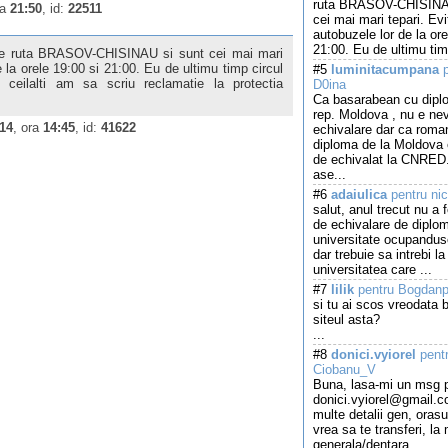
ruta BRASOV-CHISINAU
ra
21:50
, id:
22511
cei mai mari tepari. Evi
autobuzele lor de la ore
21:00. Eu de ultimu tim
 pe ruta BRASOV-CHISINAU si sunt cei mai mari
e la orele 19:00 si 21:00. Eu de ultimu timp circul
#5
luminitacumpana
p
ilalti am sa scriu reclamatie la protectia
D0ina
Ca basarabean cu dipl
rep. Moldova , nu e ne
014
, ora
14:45
, id:
41622
echivalare dar ca roma
diploma de la Moldova
de echivalat la CNRED
ase...
#6
adaiulica
pentru ni
salut, anul trecut nu a 
de echivalare de diplom
universitate ocupandus
dar trebuie sa intrebi la
universitatea care ...
#7
lilik
pentru Bogdan
si tu ai scos vreodata 
siteul asta?
...
#8
donici.vyiorel
pent
Ciobanu_V
Buna, lasa-mi un msg p
donici.vyiorel@gmail.
multe detalii gen, orasu
vrea sa te transferi, la
generala/dentara...