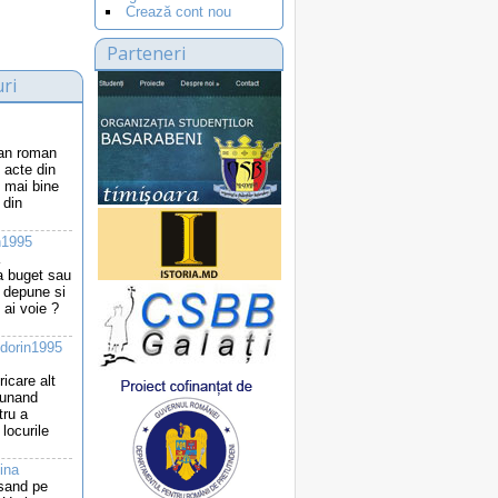
Crează cont nou
Parteneri
ri
ean roman
 acte din
 mai bine
 din
n1995
la buget sau
i depune si
 ai voie ?
dorin1995
ricare alt
punand
tru a
locurile
ina
 sand pe