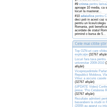
#9
crinna
pentru laris
aproape 10 media, ca s
locuri la masterat...
#10
adaiulica
pentru C
deci poti in acest caz s
pentru un liceu/colegiu 
Romania, poti beneficia
acordate de statul Roma
primind o bursa de 5...
Cele mai citite știr
Top OZN-uri care sfide
explicaţie
(32767 afişăr
Locuri fara taxa pentru
universitar 2009-2010
(
afişări)
Vicepreședintele Parla
Republicii Moldova, Vla
Vitiuc a ascuns casele
(32767 afişări)
(UPDATE Video) Confer
presa: “Pro Cetatenie
(32767 afişări)
Rezultate admiterii pentr
basarabeni la studii in
(2009) au aparut cu int