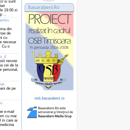
 si sunt
tari
Basarabeni.Ro
le 19:00 si
p ...
entru
oma din
voie de
ni cu
 e necesar
. Cu o
cu_d
fost nevoie
a cei de la
e personal,
pop
bani de pe
osb.basarabeni.ro
ru
e e-mail
com cu mai
l in care ai
 medicina