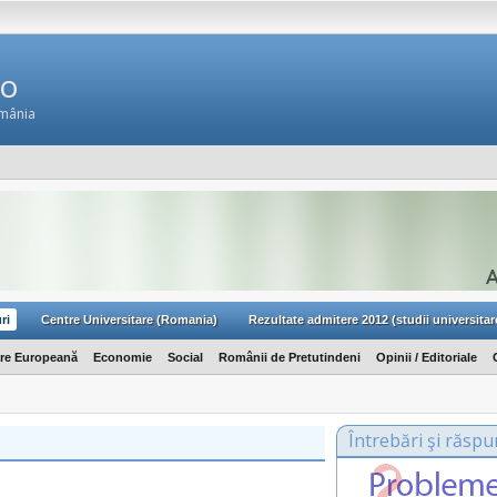
Ro
omânia
ri
Centre Universitare (Romania)
Rezultate admitere 2012 (studii universitar
are Europeană
Economie
Social
Românii de Pretutindeni
Opinii / Editoriale
Întrebări şi răspu