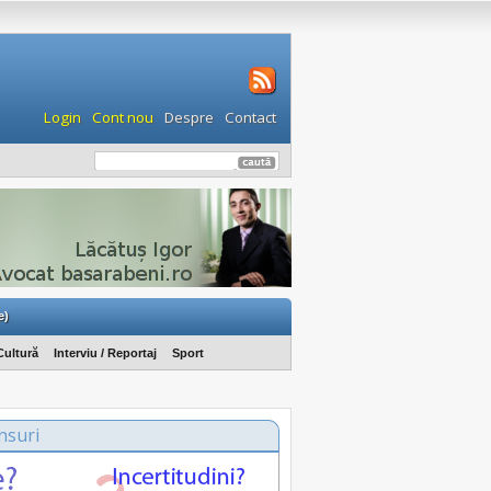
Login
Cont nou
Despre
Contact
e)
Cultură
Interviu / Reportaj
Sport
nsuri