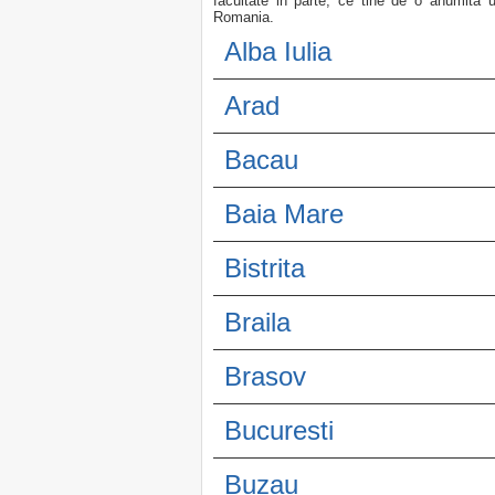
facultate in parte, ce tine de o anumita un
Romania.
Alba Iulia
Arad
Bacau
Baia Mare
Bistrita
Braila
Brasov
Bucuresti
Buzau