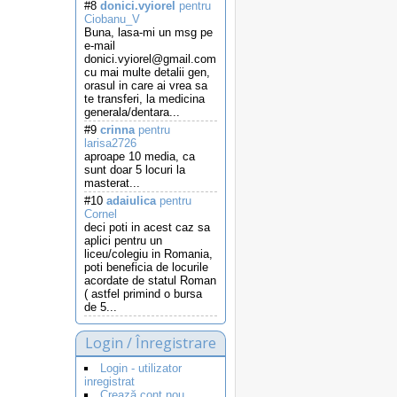
#8
donici.vyiorel
pentru
Ciobanu_V
Buna, lasa-mi un msg pe
e-mail
donici.vyiorel@gmail.com
cu mai multe detalii gen,
orasul in care ai vrea sa
te transferi, la medicina
generala/dentara...
#9
crinna
pentru
larisa2726
aproape 10 media, ca
sunt doar 5 locuri la
masterat...
#10
adaiulica
pentru
Cornel
deci poti in acest caz sa
aplici pentru un
liceu/colegiu in Romania,
poti beneficia de locurile
acordate de statul Roman
( astfel primind o bursa
de 5...
Login / Înregistrare
Login - utilizator
inregistrat
Crează cont nou