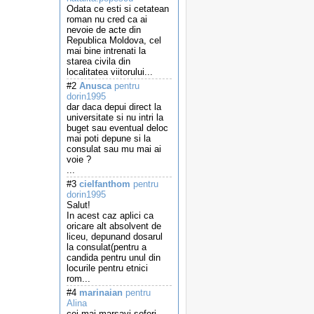
Odata ce esti si cetatean
roman nu cred ca ai
nevoie de acte din
Republica Moldova, cel
mai bine intrenati la
starea civila din
localitatea viitorului...
#2
Anusca
pentru
dorin1995
dar daca depui direct la
universitate si nu intri la
buget sau eventual deloc
mai poti depune si la
consulat sau mu mai ai
voie ?
...
#3
cielfanthom
pentru
dorin1995
Salut!
In acest caz aplici ca
oricare alt absolvent de
liceu, depunand dosarul
la consulat(pentru a
candida pentru unul din
locurile pentru etnici
rom...
#4
marinaian
pentru
Alina
cei mai marsavi soferi