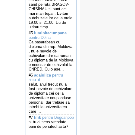
sand pe ruta BRASOV-
CHISINAU si sunt cei
mai mari tepari. Evitari
autobuzele lor de la orele
19:00 si 21:00. Eu de
ultimu timp ...
#5
luminitacumpana
pentru D0ina
Ca basarabean cu
diploma din rep. Moldova
, nu e nevoie de
echivalare dar ca romani
cu diploma de la Moldova
e necesar de echivalat la
CNRED. Cu o ase...
#6
adaiulica
pentru
nicu_d
salut, anul trecut nu a
fost nevoie de echivalare
de diploma cei de la
universitate ocupanduse
personal, dar trebuie sa
intrebi la universitatea
care ...
#7
lilik
pentru Bogdanpop
si tu ai scos vreodata
bani de pe siteul asta?
...