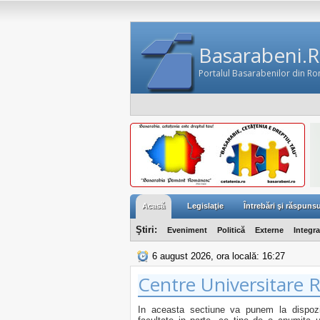
Basarabeni.
Portalul Basarabenilor din R
Acasă
Legislaţie
Întrebări şi răspunsu
Ştiri:
Eveniment
Politică
Externe
Integr
6 august 2026, ora locală: 16:27
Centre Universitare
In aceasta sectiune va punem la dispozit