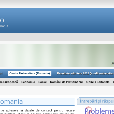
Ro
omânia
ri
Centre Universitare (Romania)
Rezultate admitere 2012 (studii universitar
are Europeană
Economie
Social
Românii de Pretutindeni
Opinii / Editoriale
 Romania
Întrebări şi răspu
ie adresele si datele de contact pentru fecare