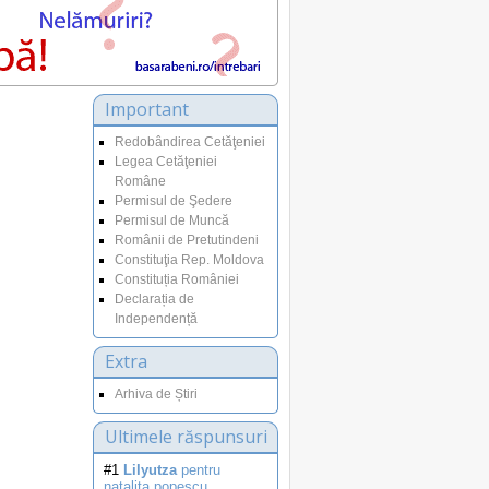
Important
Redobândirea Cetăţeniei
Legea Cetăţeniei
Române
Permisul de Şedere
Permisul de Muncă
Românii de Pretutindeni
Constituţia Rep. Moldova
Constituția României
Declarația de
Independență
Extra
Arhiva de Știri
Ultimele răspunsuri
#1
Lilyutza
pentru
natalita.popescu