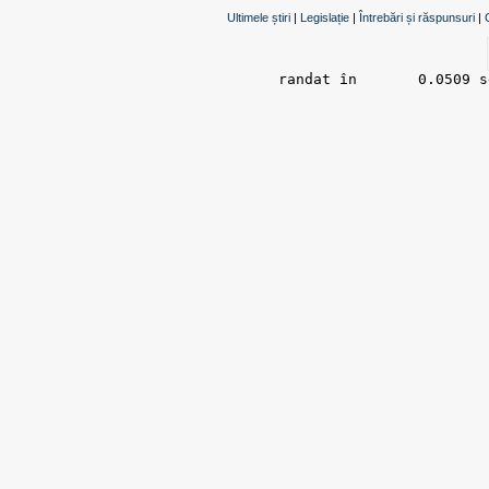
Ultimele știri
|
Legislație
|
Întrebări și răspunsuri
|
randat în 	0.