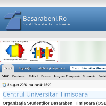
Basarabeni.Ro
Portalul Basarabenilor din România
Acasă
Legislaţie
Întrebări şi răspunsuri
Centre Universitare (Roman
Ştiri:
Eveniment
Politică
Externe
Integrare Europeană
Economie
Socia
8 august 2026, ora locală: 15:22
Centrul Universitar Timisoara
Organizația Studenților Basarabeni Timișoara (OS