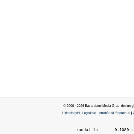
© 2006 - 2026 Basarabeni Media Grup, design ş
Ultimele știri
|
Legislație
|
Întrebări și răspunsuri
|
randat în 	0.