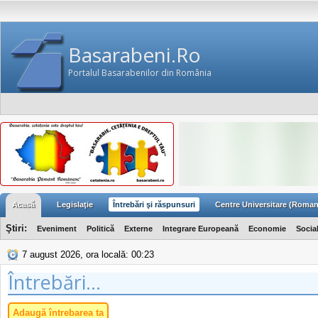
Basarabeni.Ro
Portalul Basarabenilor din România
Acasă
Legislaţie
Întrebări şi răspunsuri
Centre Universitare (Roman
Ştiri:
Eveniment
Politică
Externe
Integrare Europeană
Economie
Socia
7 august 2026, ora locală: 00:23
Întrebări...
Adaugă întrebarea ta