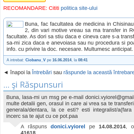
RECOMANDARE: Cititi
politica site-ului
Buna, fac facultatea de medicina in Chisinau
2, din vari motive vreau sa ma transfer in R
facultate. As dori sa stiu daca e cineva care s-a trans
sa-mi zica daca e anevoiasa sau nu procedura si poa
info. cu privire la doc. necesare. Multumesc anticipat.
A intrebat:
Ciobanu_V
pe
16.06.2014
, la
08:41
◄ înapoi la
Întrebări
sau
răspunde la această întrebar
... şi Răspunsuri
Buna, lasa-mi un msg pe e-mail donici.vyiorel@gmai
multe detalii gen, orasul in care ai vrea sa te transfer
generala/dentara, la ce esti? esti integralist/a(fara 
incerc sa te ajut cu ce pot.paa
A răspuns
donici.vyiorel
pe
14.08.2014
, 
41618