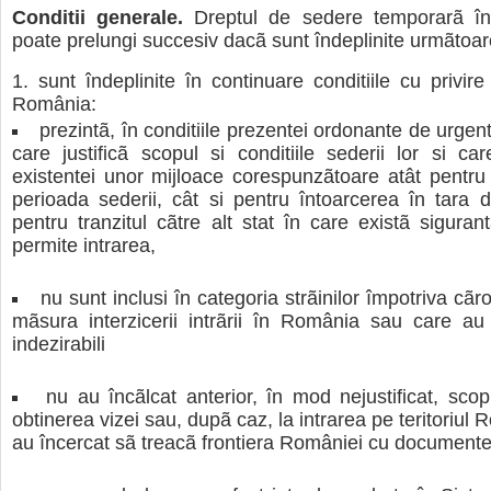
Conditii generale.
Dreptul de sedere temporarã î
poate prelungi succesiv dacã sunt îndeplinite urmãtoare
sunt îndeplinite în continuare conditiile cu privire
România:
prezintã, în conditiile prezentei ordonante de urge
care justificã scopul si conditiile sederii lor si c
existentei unor mijloace corespunzãtoare atât pentru 
perioada sederii, cât si pentru întoarcerea în tara 
pentru tranzitul cãtre alt stat în care existã siguran
permite intrarea,
nu sunt inclusi în categoria strãinilor împotriva cãror
mãsura interzicerii intrãrii în România sau care au 
indezirabili
nu au încãlcat anterior, în mod nejustificat, scop
obtinerea vizei sau, dupã caz, la intrarea pe teritoriul 
au încercat sã treacã frontiera României cu documente