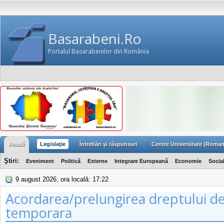
Basarabeni.Ro
Portalul Basarabenilor din România
Acasă
Legislaţie
Întrebări şi răspunsuri
Centre Universitare (Roman
Ştiri:
Eveniment
Politică
Externe
Integrare Europeană
Economie
Socia
9 august 2026, ora locală: 17:22
Acordarea/prelungirea dreptului d
temporara