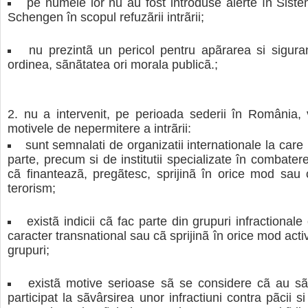
pe numele lor nu au fost introduse alerte în Siste
Schengen în scopul refuzãrii intrãrii;
nu prezintã un pericol pentru apãrarea si siguran
ordinea, sãnãtatea ori morala publicã.;
nu a intervenit, pe perioada sederii în România, 
motivele de nepermitere a intrãrii:
sunt semnalati de organizatii internationale la car
parte, precum si de institutii specializate în combater
cã finanteazã, pregãtesc, sprijinã în orice mod sau
terorism;
existã indicii cã fac parte din grupuri infractional
caracter transnational sau cã sprijinã în orice mod acti
grupuri;
existã motive serioase sã se considere cã au sã
participat la sãvârsirea unor infractiuni contra pãcii si