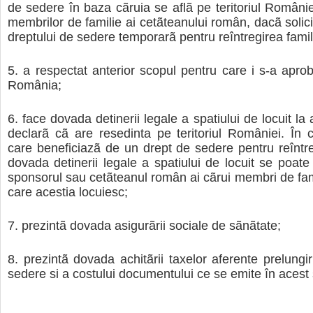
de sedere în baza cãruia se aflã pe teritoriul Românie
membrilor de familie ai cetãteanului român, dacã solici
dreptului de sedere temporarã pentru reîntregirea famili
a respectat anterior scopul pentru care i s-a apro
România;
face dovada detinerii legale a spatiului de locuit la
declarã cã are resedinta pe teritoriul României. În ca
care beneficiazã de un drept de sedere pentru reîntreg
dovada detinerii legale a spatiului de locuit se poate
sponsorul sau cetãteanul român ai cãrui membri de fami
care acestia locuiesc;
prezintã dovada asigurãrii sociale de sãnãtate;
prezintã dovada achitãrii taxelor aferente prelungir
sedere si a costului documentului ce se emite în acest