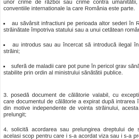
unor crime de rãzboi sau crime contra umanitãtii,
conventiile internationale la care România este parte.
au sãvârsit infractiuni pe perioada altor sederi în 
strãinãtate împotriva statului sau a unui cetãtean româ
au introdus sau au încercat sã introducã ilegal î
strãini;
suferã de maladii care pot pune în pericol grav sãnã
stabilite prin ordin al ministrului sãnãtãtii publice.
posedã document de cãlãtorie valabil, cu excepti
care documentul de cãlãtorie a expirat dupã intrarea 
din motive independente de vointa strãinului, acesta
prelungit;
solicitã acordarea sau prelungirea dreptului de 
acelasi scop pentru care i s-a acordat viza sau i s-a pr