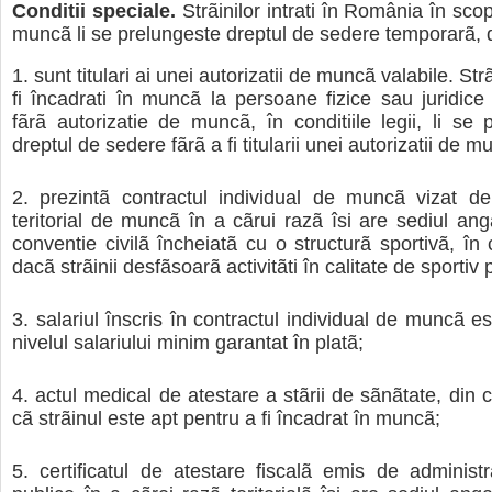
Conditii speciale.
Strãinilor intrati în România în scop
muncã li se prelungeste dreptul de sedere temporarã, 
sunt titulari ai unei autorizatii de muncã valabile. Str
fi încadrati în muncã la persoane fizice sau juridic
fãrã autorizatie de muncã, în conditiile legii, li se 
dreptul de sedere fãrã a fi titularii unei autorizatii de m
prezintã contractul individual de muncã vizat de
teritorial de muncã în a cãrui razã îsi are sediul ang
conventie civilã încheiatã cu o structurã sportivã, în co
dacã strãinii desfãsoarã activitãti în calitate de sportiv 
salariul înscris în contractul individual de muncã es
nivelul salariului minim garantat în platã;
actul medical de atestare a stãrii de sãnãtate, din 
cã strãinul este apt pentru a fi încadrat în muncã;
certificatul de atestare fiscalã emis de administra