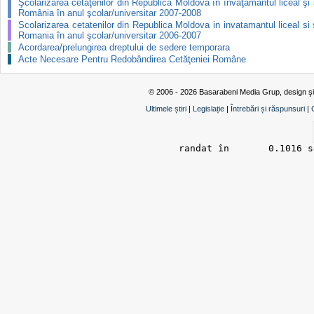
Şcolarizarea cetăţenilor din Republica Moldova în învăţământul liceal şi 
România în anul şcolar/universitar 2007-2008
Scolarizarea cetatenilor din Republica Moldova in invatamantul liceal si 
Romania în anul şcolar/universitar 2006-2007
Acordarea/prelungirea dreptului de sedere temporara
Acte Necesare Pentru Redobândirea Cetăţeniei Române
© 2006 - 2026 Basarabeni Media Grup, design ş
Ultimele știri
|
Legislație
|
Întrebări și răspunsuri
|
randat în 	0.