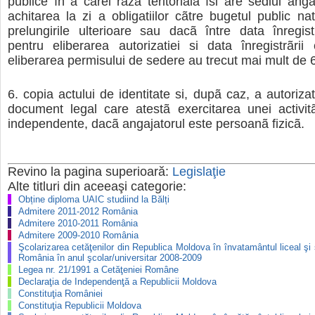
publice în a cãrei razã teritorialã îsi are sediul anga
achitarea la zi a obligatiilor cãtre bugetul public nat
prelungirile ulterioare sau dacã între data înregistrãr
pentru eliberarea autorizatiei si data înregistrãrii 
eliberarea permisului de sedere au trecut mai mult de 6
copia actului de identitate si, dupã caz, a autorizat
document legal care atestã exercitarea unei activitãt
independente, dacã angajatorul este persoanã fizicã.
Revino la pagina superioară:
Legislaţie
Alte titluri din aceeaşi categorie:
Obține diploma UAIC studiind la Bălți
Admitere 2011-2012 România
Admitere 2010-2011 România
Admitere 2009-2010 România
Şcolarizarea cetăţenilor din Republica Moldova în învatamântul liceal şi 
România în anul şcolar/universitar 2008-2009
Legea nr. 21/1991 a Cetăţeniei Române
Declaraţia de Independenţă a Republicii Moldova
Constituţia României
Constituţia Republicii Moldova