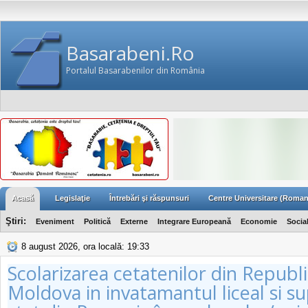
Basarabeni.Ro
Portalul Basarabenilor din România
Acasă
Legislaţie
Întrebări şi răspunsuri
Centre Universitare (Roman
Ştiri:
Eveniment
Politică
Externe
Integrare Europeană
Economie
Socia
8 august 2026, ora locală: 19:33
Scolarizarea cetatenilor din Republ
Moldova in invatamantul liceal si s