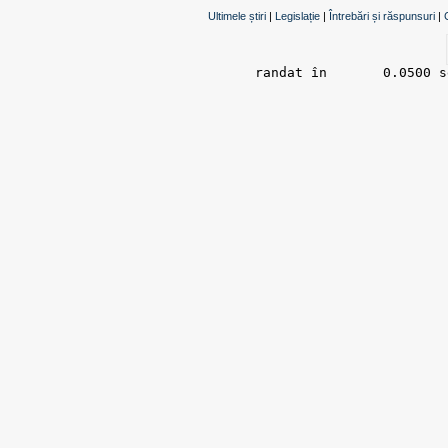
Ultimele știri
|
Legislație
|
Întrebări și răspunsuri
|
randat în 	0.