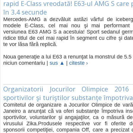
rapid E-Class vreodată! E63-ul AMG S care 
în 3.4 secunde
Mercedes-AMG a dezvăluit astăzi vârful de icebe
modele E-Class, cel mai nou şi mai performan
versiunea E63 AMG S a acestuia! Sport sedanul germa
ridice titlul de cel mai rapid în segment cu cifre şi da
te vor lăsa fără replică.
Noua generaţie a lui E63 a renunţat la monstrul de 5.5 li
niciun comentariu |
sus ▲
|
citeste ›
Organizatorii Jocurilor Olimpice 2016
sportivilor şi turiştilor substanţe împotriv
Comitetul de organizare a Jocurilor Olimpice de var
Janeiro a anunţat că va oferi substanţe împotriva inse
sportivilor, voluntarilor şi angajaţilor, ca o măsură 
virusului Zika.Produsele respective vor fi oferite 
sponsorii competiţiei, compania Off, care a precizat c