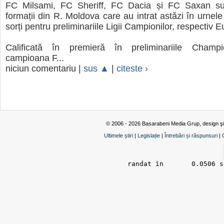
FC Milsami, FC Sheriff, FC Dacia și FC Saxan su
formații din R. Moldova care au intrat astăzi în urnele
sorți pentru preliminariile Ligii Campionilor, respectiv
Calificată în premieră în preliminariile Champ
campioana F...
niciun comentariu |
sus ▲
|
citeste ›
© 2006 - 2026 Basarabeni Media Grup, design ş
Ultimele știri
|
Legislație
|
Întrebări și răspunsuri
|
randat în 	0.