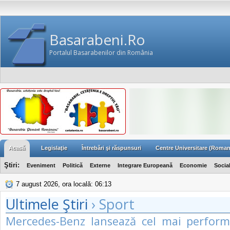
Basarabeni.Ro
Portalul Basarabenilor din România
Acasă
Legislaţie
Întrebări şi răspunsuri
Centre Universitare (Roman
Ştiri:
Eveniment
Politică
Externe
Integrare Europeană
Economie
Socia
7 august 2026, ora locală: 06:13
Ultimele Ştiri
› Sport
Mercedes-Benz lansează cel mai perform