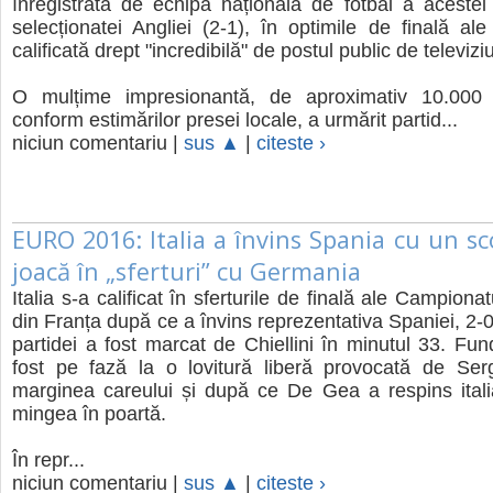
înregistrată de echipa națională de fotbal a acestei 
selecționatei Angliei (2-1), în optimile de finală 
calificată drept "incredibilă" de postul public de televi
O mulțime impresionantă, de aproximativ 10.000
conform estimărilor presei locale, a urmărit partid...
niciun comentariu |
sus ▲
|
citeste ›
EURO 2016: Italia a învins Spania cu un sco
joacă în „sferturi” cu Germania
Italia s-a calificat în sferturile de finală ale Campion
din Franța după ce a învins reprezentativa Spaniei, 2-0
partidei a fost marcat de Chiellini în minutul 33. Fund
fost pe fază la o lovitură liberă provocată de Se
marginea careului și după ce De Gea a respins itali
mingea în poartă.
În repr...
niciun comentariu |
sus ▲
|
citeste ›