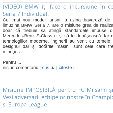
(VIDEO) BMW îţi face o incursiune în c
Seria 7 Individual!
Cel mai nou model lansat la uzina bavareză de l
limuzina BMW Seria 7, are o misiune grea de realiza
doar că trebuie să atingă standardele impuse de
Mercedes-Benz S-Class ci şi să le depăşească. Iar d
tehnologiilor moderne, inginerii au venit cu temele 
designul dar şi dotările maşinii sunt cele care tre
minuţios.
Pentru ...
niciun comentariu |
sus ▲
|
citeste ›
Misiune IMPOSIBILĂ pentru FC Milsami și
Vezi adversarii echipelor nostre în Champ
și Europa League