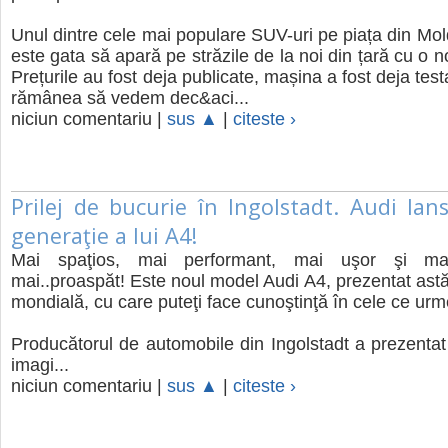
Unul dintre cele mai populare SUV-uri pe piața din Mo
este gata să apară pe străzile de la noi din țară cu o 
Prețurile au fost deja publicate, mașina a fost deja tes
rămânea să vedem dec&aci...
niciun comentariu |
sus ▲
|
citeste ›
Prilej de bucurie în Ingolstadt. Audi la
generaţie a lui A4!
Mai spaţios, mai performant, mai uşor şi mai
mai..proaspăt! Este noul model Audi A4, prezentat astă
mondială, cu care puteţi face cunoştinţă în cele ce ur
Producătorul de automobile din Ingolstadt a prezentat 
imagi...
niciun comentariu |
sus ▲
|
citeste ›