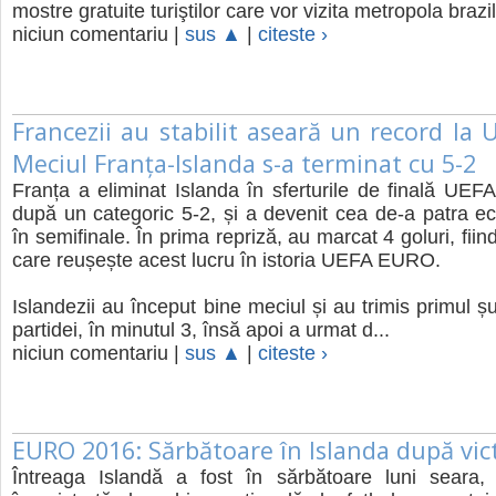
mostre gratuite turiştilor care vor vizita metropola brazili
niciun comentariu |
sus ▲
|
citeste ›
Francezii au stabilit aseară un record la
Meciul Franța-Islanda s-a terminat cu 5-2
Franța a eliminat Islanda în sferturile de finală U
după un categoric 5-2, și a devenit cea de-a patra ech
în semifinale. În prima repriză, au marcat 4 goluri, fii
care reușește acest lucru în istoria UEFA EURO.
Islandezii au început bine meciul și au trimis primul ș
partidei, în minutul 3, însă apoi a urmat d...
niciun comentariu |
sus ▲
|
citeste ›
EURO 2016: Sărbătoare în Islanda după vic
Întreaga Islandă a fost în sărbătoare luni seara, 