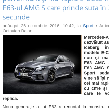
E63-ul AMG S care prinde suta în 
secunde
adăugat
26 octombrie 2016, 10:42
, la
Sport
• Artic
Octavian Balan
Merced
dezvăluit as
iceberg 
modele E-Cl
nou şi mai
E63 AMG ş
E63 AMG S 
Sport sed
vine să îşi r
cel mai rap
cu cifre şi
care te vo
replică.
Noua generaţie a lui E63 a renunţat la monstrul de