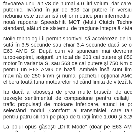
favoarea unui alt V8 de numai 4.0 litri volum, dar care
puternic, livrând în jur de 603 cai putere în versi
nebunia este transmisă roţilor motrice prin intermediul
nouă rapoarte Speedshift MCT (Multi Clutch Technol
standard, alături de sistemul de tracţiune integrală 4Ma
Noile tehnologii îi permit sportivei să accelereze de l
sută în 3.5 secunde sau chiar 3.4 secunde dacă se o
E63 AMG S! După cum vă spuneam mai devreme,
turbo-aspirat, asigură un total de 603 cai putere şi 8
motor în varianta S, sau 563 de cai putere şi 750 Nm 
pentru un E63 AMG de bază. Ambele însă sunt limit
maximă de 250 km/h şi numai pachetul opţional AMG
elibera toată furia motoarelor ridicând limita de viteză 
Iar dacă ai oboseşti de prea multe bruscări de acce
trezeşte sentimentul de compasiune pentru ceilalţi p
trafic propulsaţi de motoare inferioare, atunci te po
selectând modul „Comfort” al transmisiei, care tai
pentru patru cilindri pe plaja de turaţii între 1.000 şi 3
La polul opus găseşti „Drift Mode” (doar pe E63 AM