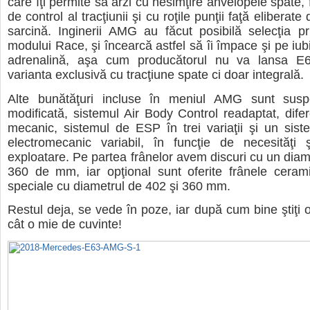
care îţi permite să arzi cu nesimţire anvelopele spate, f
de control al tracţiunii şi cu roţile punţii faţă eliberate
sarcină. Inginerii AMG au făcut posibilă selecţia pr
modului Race, şi încearcă astfel să îi împace şi pe iubito
adrenalină, aşa cum producătorul nu va lansa E
varianta exclusivă cu tracţiune spate ci doar integrală.
Alte bunătăţuri incluse în meniul AMG sunt susp
modificată, sistemul Air Body Control readaptat, difere
mecanic, sistemul de ESP în trei variaţii şi un sist
electromecanic variabil, în funcţie de necesităţi ş
exploatare. Pe partea frânelor avem discuri cu un diam
360 de mm, iar opţional sunt oferite frânele cerami
speciale cu diametrul de 402 şi 360 mm.
Restul deja, se vede în poze, iar după cum bine ştiţi 
cât o mie de cuvinte!