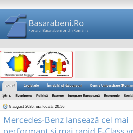
Basarabeni.Ro
Portalul Basarabenilor din România
Acasă
Legislaţie
Întrebări şi răspunsuri
Centre Universitare (Roman
Ştiri:
Eveniment
Politică
Externe
Integrare Europeană
Economie
Socia
9 august 2026, ora locală: 20:36
Mercedes-Benz lansează cel mai
performant şi mai rapid E-Class v