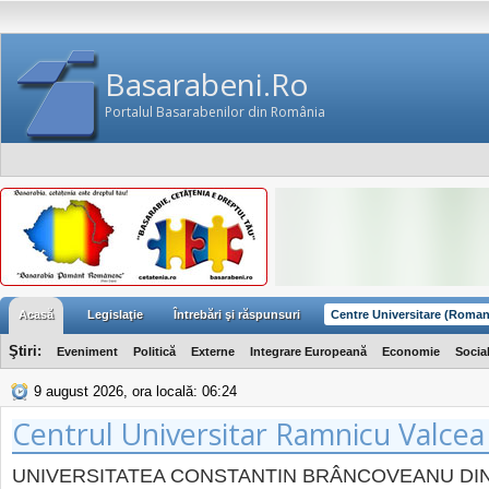
Basarabeni.Ro
Portalul Basarabenilor din România
Acasă
Legislaţie
Întrebări şi răspunsuri
Centre Universitare (Roman
Ştiri:
Eveniment
Politică
Externe
Integrare Europeană
Economie
Socia
9 august 2026, ora locală: 06:24
Centrul Universitar Ramnicu Valcea
UNIVERSITATEA CONSTANTIN BRÂNCOVEANU DIN