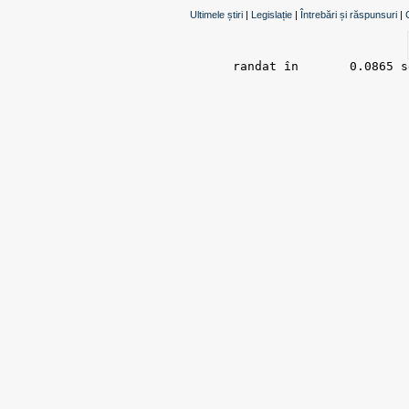
Ultimele știri
|
Legislație
|
Întrebări și răspunsuri
|
randat în 	0.