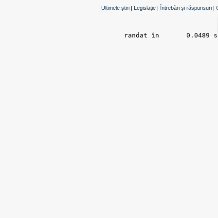
Ultimele știri
|
Legislație
|
Întrebări și răspunsuri
|
randat în 	0.