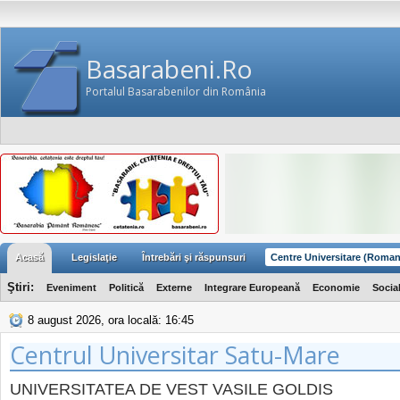
Basarabeni.Ro
Portalul Basarabenilor din România
Acasă
Legislaţie
Întrebări şi răspunsuri
Centre Universitare (Roman
Ştiri:
Eveniment
Politică
Externe
Integrare Europeană
Economie
Socia
8 august 2026, ora locală: 16:45
Centrul Universitar Satu-Mare
UNIVERSITATEA DE VEST VASILE GOLDIS