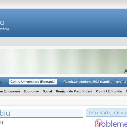
Ro
omânia
ri
Centre Universitare (Romania)
Rezultate admitere 2012 (studii universitar
are Europeană
Economie
Social
Românii de Pretutindeni
Opinii / Editoriale
ibiu
Întrebări şi răspu
IU