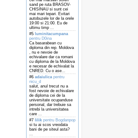
sand pe ruta BRASOV-
CHISINAU si sunt cei
mai mari tepari. Evitari
autobuzele lor de la orele
19:00 si 21:00. Eu de
ultimu timp ...
#5
luminitacumpana
pentru D0ina
Ca basarabean cu
diploma din rep. Moldova
, nu e nevoie de
echivalare dar ca romani
cu diploma de la Moldova
e necesar de echivalat la
CNRED. Cu o ase...
#6
adaiulica
pentru
nicu_d
salut, anul trecut nu a
fost nevoie de echivalare
de diploma cei de la
universitate ocupanduse
personal, dar trebuie sa
intrebi la universitatea
care ...
#7
lilik
pentru Bogdanpop
si tu ai scos vreodata
bani de pe siteul asta?
...