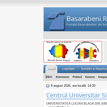
Basarabeni.
Portalul Basarabenilor din R
Acasă
Legislaţie
Întrebări şi răspunsu
Ştiri:
Eveniment
Politică
Externe
Integr
8 august 2026, ora locală: 14:20
Centrul Universitar S
UNIVERSITATEA LUCIAN BLAGA DIN SIB