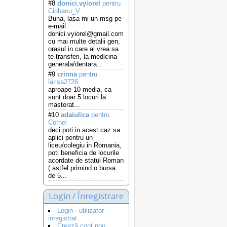
#8
donici.vyiorel
pentru
Ciobanu_V
Buna, lasa-mi un msg pe
e-mail
donici.vyiorel@gmail.com
cu mai multe detalii gen,
orasul in care ai vrea sa
te transferi, la medicina
generala/dentara...
#9
crinna
pentru
larisa2726
aproape 10 media, ca
sunt doar 5 locuri la
masterat...
#10
adaiulica
pentru
Cornel
deci poti in acest caz sa
aplici pentru un
liceu/colegiu in Romania,
poti beneficia de locurile
acordate de statul Roman
( astfel primind o bursa
de 5...
Login / Înregistrare
Login - utilizator
inregistrat
Crează cont nou