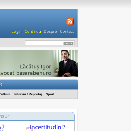
Login
Cont nou
Despre
Contact
e)
Cultură
Interviu / Reportaj
Sport
nsuri