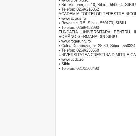
• www.ulbsibiu.ro
• Bd. Victoriei, nr. 10, Sibiu - 550024, SIBIU
• Telefon: 0269/216062
ACADEMIA FORTELOR TERESTRE NICOL
• www.actrus.ro
• Revolutiei 3-5, Sibiu - 550170, SIBIU
• Telefon: 0269/432990
FUNDATIA UNIVERSITARA PENTRU 
ROMÂNO-GERMANA DIN SIBIU
• www.rogeruniv.ro
• Calea Dumbravii, nr. 28-30, Sibiu - 55032
• Telefon: 0269/233568
UNIVERSITATEA CRESTINA DIMITRIE C
• www.ucdc.ro
• Sibiu
• Telefon: 021/3308490