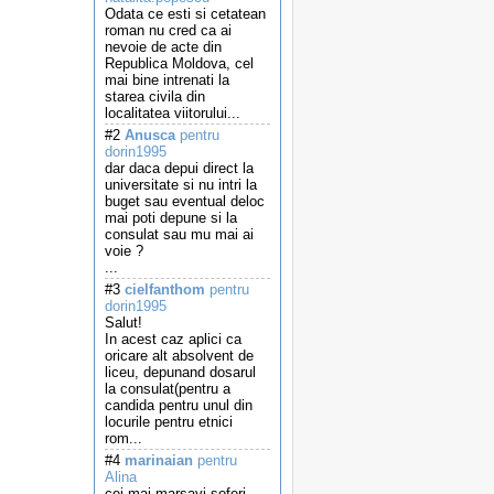
Odata ce esti si cetatean
roman nu cred ca ai
nevoie de acte din
Republica Moldova, cel
mai bine intrenati la
starea civila din
localitatea viitorului...
#2
Anusca
pentru
dorin1995
dar daca depui direct la
universitate si nu intri la
buget sau eventual deloc
mai poti depune si la
consulat sau mu mai ai
voie ?
...
#3
cielfanthom
pentru
dorin1995
Salut!
In acest caz aplici ca
oricare alt absolvent de
liceu, depunand dosarul
la consulat(pentru a
candida pentru unul din
locurile pentru etnici
rom...
#4
marinaian
pentru
Alina
cei mai marsavi soferi