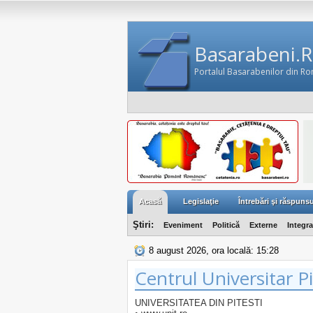
Basarabeni.
Portalul Basarabenilor din R
Acasă
Legislaţie
Întrebări şi răspunsu
Ştiri:
Eveniment
Politică
Externe
Integr
8 august 2026, ora locală: 15:28
Centrul Universitar Pi
UNIVERSITATEA DIN PITESTI