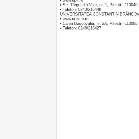
• www.upit.ro
• Str. Târgul din Vale, nr. 1, Pitesti - 1100
• Telefon: 0248/216448
UNIVERSITATEA CONSTANTIN BRÂNCOV
• www.univcb.ro
• Calea Bascovului, nr. 2A, Pitesti - 1100
• Telefon: 0248/216427