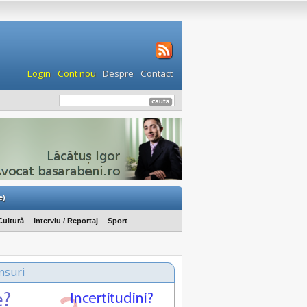
Login
Cont nou
Despre
Contact
e)
Cultură
Interviu / Reportaj
Sport
nsuri