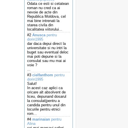
Odata ce esti si cetatean
roman nu cred ca ai
nevoie de acte din
Republica Moldova, cel
mai bine intrenati la
starea civila din
localitatea viitorului...
#2
Anusca
pentru
dorin1995
dar daca depui direct la
universitate si nu intri la
buget sau eventual deloc
mai poti depune si la
consulat sau mu mai ai
voie ?
...
#3
cielfanthom
pentru
dorin1995
Salut!
In acest caz aplici ca
oricare alt absolvent de
liceu, depunand dosarul
la consulat(pentru a
candida pentru unul din
locurile pentru etnici
rom...
#4
marinaian
pentru
Alina
cei mai marsavi soferi