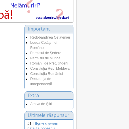
Important
Redobândirea Cetăţeniei
Legea Cetăţeniei
Române
Permisul de Şedere
Permisul de Muncă
Românii de Pretutindeni
Constituţia Rep. Moldova
Constituția României
Declarația de
Independență
Extra
Arhiva de Știri
Ultimele răspunsuri
#1
Lilyutza
pentru
natalita.popescu