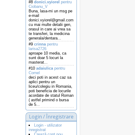
#8
donici.vyiorel
pentru
Ciobanu_V
Buna, lasa-mi un msg pe
e-mail
donici.vyiorel@gmail.com
cu mai multe detalii gen,
orasul in care ai vrea sa
te transferi, la medicina
generala/dentara...
#9
crinna
pentru
larisa2726
aproape 10 media, ca
sunt doar 5 locuri la
masterat...
#10
adaiulica
pentru
Cornel
deci poti in acest caz sa
aplici pentru un
liceu/colegiu in Romania,
poti beneficia de locurile
acordate de statul Roman
( astfel primind o bursa
de 5...
Login / Înregistrare
Login - utilizator
inregistrat
Crează cont nou