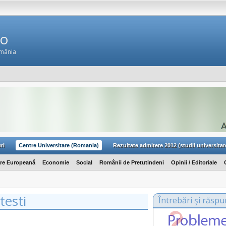
Ro
omânia
ri
Centre Universitare (Romania)
Rezultate admitere 2012 (studii universitar
are Europeană
Economie
Social
Românii de Pretutindeni
Opinii / Editoriale
testi
Întrebări şi răspu