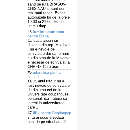
sand pe ruta BRASOV-
CHISINAU si sunt cei
mai mari tepari. Evitari
autobuzele lor de la orele
19:00 si 21:00. Eu de
ultimu timp ...
#5
luminitacumpana
pentru D0ina
Ca basarabean cu
diploma din rep. Moldova
, nu e nevoie de
echivalare dar ca romani
cu diploma de la Moldova
e necesar de echivalat la
CNRED. Cu o ase...
#6
adaiulica
pentru
nicu_d
salut, anul trecut nu a
fost nevoie de echivalare
de diploma cei de la
universitate ocupanduse
personal, dar trebuie sa
intrebi la universitatea
care ...
#7
lilik
pentru Bogdanpop
si tu ai scos vreodata
bani de pe siteul asta?
...