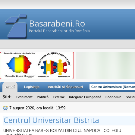
Basarabeni.Ro
Portalul Basarabenilor din România
Acasă
Legislaţie
Întrebări şi răspunsuri
Centre Universitare (Roman
Ştiri:
Eveniment
Politică
Externe
Integrare Europeană
Economie
Socia
7 august 2026, ora locală: 13:59
Centrul Universitar Bistrita
UNIVERSITATEA BABES-BOLYAI DIN CLUJ-NAPOCA - COLEGIU