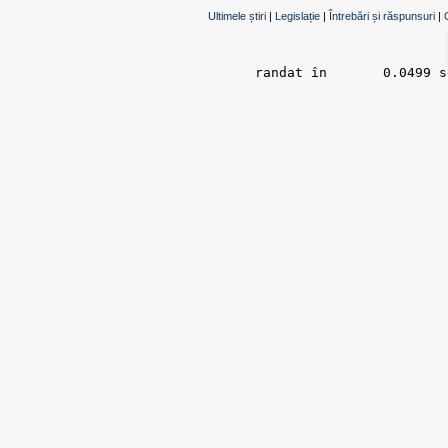
Ultimele știri
|
Legislație
|
Întrebări și răspunsuri
|
randat în 	0.