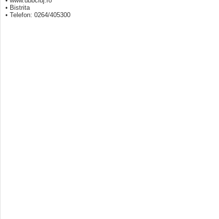
• www.ubbcluj.ro
• Bistrita
• Telefon: 0264/405300