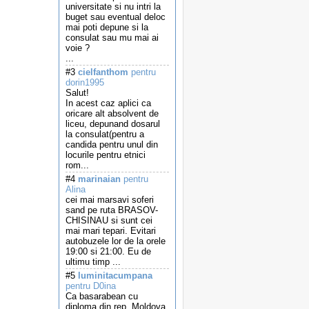
universitate si nu intri la
buget sau eventual deloc
mai poti depune si la
consulat sau mu mai ai
voie ?
...
#3
cielfanthom
pentru
dorin1995
Salut!
In acest caz aplici ca
oricare alt absolvent de
liceu, depunand dosarul
la consulat(pentru a
candida pentru unul din
locurile pentru etnici
rom...
#4
marinaian
pentru
Alina
cei mai marsavi soferi
sand pe ruta BRASOV-
CHISINAU si sunt cei
mai mari tepari. Evitari
autobuzele lor de la orele
19:00 si 21:00. Eu de
ultimu timp ...
#5
luminitacumpana
pentru D0ina
Ca basarabean cu
diploma din rep. Moldova