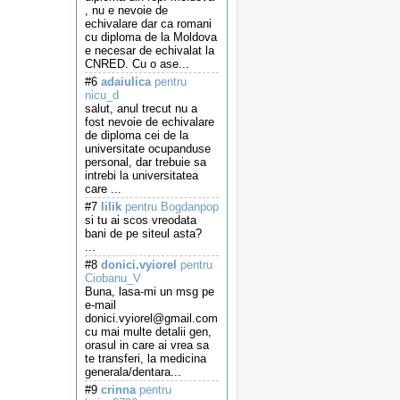
, nu e nevoie de
echivalare dar ca romani
cu diploma de la Moldova
e necesar de echivalat la
CNRED. Cu o ase...
#6
adaiulica
pentru
nicu_d
salut, anul trecut nu a
fost nevoie de echivalare
de diploma cei de la
universitate ocupanduse
personal, dar trebuie sa
intrebi la universitatea
care ...
#7
lilik
pentru Bogdanpop
si tu ai scos vreodata
bani de pe siteul asta?
...
#8
donici.vyiorel
pentru
Ciobanu_V
Buna, lasa-mi un msg pe
e-mail
donici.vyiorel@gmail.com
cu mai multe detalii gen,
orasul in care ai vrea sa
te transferi, la medicina
generala/dentara...
#9
crinna
pentru