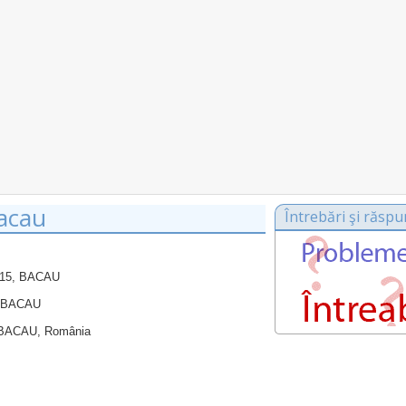
Bacau
Întrebări şi răspu
0115, BACAU
 BACAU
4, BACAU, România