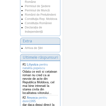
Române
Permisul de Şedere
Permisul de Muncă
Românii de Pretutindeni
Constituţia Rep. Moldova
Constituția României
Declarația de
Independență
Extra
Arhiva de Știri
Ultimele răspunsuri
#1
Lilyutza
pentru
natalita.popescu
Odata ce esti si cetatean
roman nu cred ca ai
nevoie de acte din
Republica Moldova, cel
mai bine intrenati la
starea civila din
localitatea viitorului...
#2
Anusca
pentru
dorin1995
dar daca depui direct la