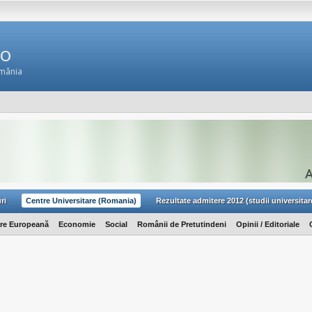
Ro
omânia
ri
Centre Universitare (Romania)
Rezultate admitere 2012 (studii universitar
are Europeană
Economie
Social
Românii de Pretutindeni
Opinii / Editoriale