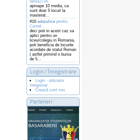
larisa2726
aproape 10 media, ca
sunt doar 5 locuri la
masterat...
#10
adaiulica
pentru
Cornel
deci poti in acest caz sa
aplici pentru un
liceu/colegiu in Romania,
poti beneficia de locurile
acordate de statul Roman
( astfel primind o bursa
de 5...
Login / Înregistrare
Login - utilizator
inregistrat
Crează cont nou
Parteneri