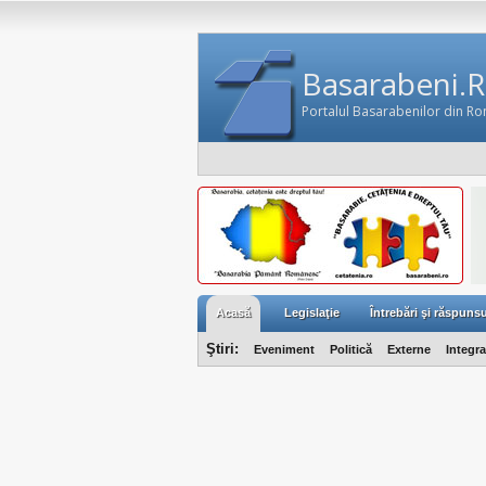
Basarabeni.
Portalul Basarabenilor din R
Acasă
Legislaţie
Întrebări şi răspunsu
Ştiri:
Eveniment
Politică
Externe
Integr