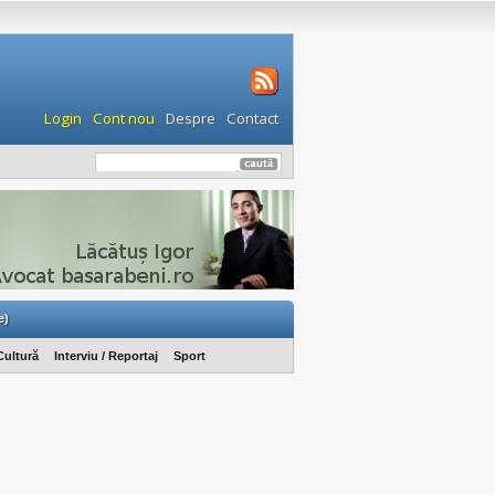
Login
Cont nou
Despre
Contact
e)
Cultură
Interviu / Reportaj
Sport