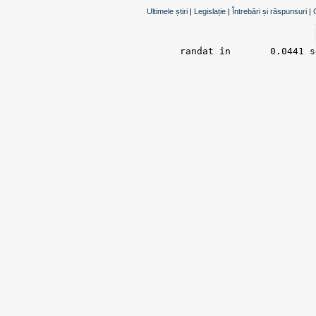
Ultimele știri
|
Legislație
|
Întrebări și răspunsuri
|
randat în 	0.