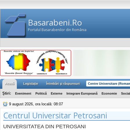
Basarabeni.Ro
Portalul Basarabenilor din România
Acasă
Legislaţie
Întrebări şi răspunsuri
Centre Universitare (Roman
Ştiri:
Eveniment
Politică
Externe
Integrare Europeană
Economie
Socia
9 august 2026, ora locală: 08:07
Centrul Universitar Petrosani
UNIVERSITATEA DIN PETROSANI