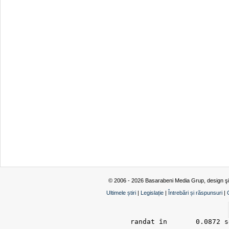
© 2006 - 2026 Basarabeni Media Grup, design ş
Ultimele știri
|
Legislație
|
Întrebări și răspunsuri
|
randat în 	0.