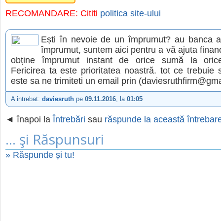
RECOMANDARE: Cititi
politica site-ului
Ești în nevoie de un împrumut? au banca aț
împrumut, suntem aici pentru a vă ajuta financ
obține împrumut instant de orice sumă la orice
Fericirea ta este prioritatea noastră. tot ce trebuie
este sa ne trimiteti un email prin (daviesruth​​f​​ir​​m@gm​​ai​​l​
A intrebat:
daviesruth
pe
09.11.2016
, la
01:05
◄ înapoi la
Întrebări
sau
răspunde la această întrebar
... şi Răspunsuri
» Răspunde și tu!