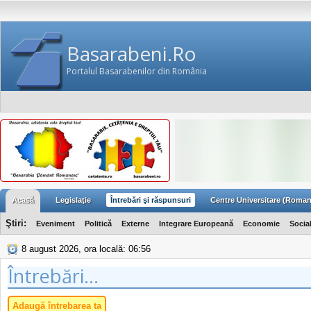
Basarabeni.Ro
Portalul Basarabenilor din România
Acasă
Legislaţie
Întrebări şi răspunsuri
Centre Universitare (Roman
Ştiri:
Eveniment
Politică
Externe
Integrare Europeană
Economie
Socia
8 august 2026, ora locală: 06:56
Întrebări...
Adaugă întrebarea ta