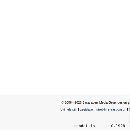
© 2006 - 2026 Basarabeni Media Grup, design ş
Ultimele știri
|
Legislație
|
Întrebări și răspunsuri
|
randat în 	0.