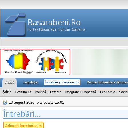
Basarabeni.Ro
Portalul Basarabenilor din România
Acasă
Legislaţie
Întrebări şi răspunsuri
Centre Universitare (Roman
Ştiri:
Eveniment
Politică
Externe
Integrare Europeană
Economie
Socia
10 august 2026, ora locală: 15:01
Întrebări...
Adaugă întrebarea ta