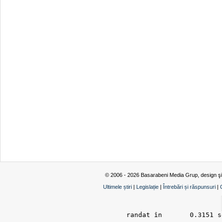
© 2006 - 2026 Basarabeni Media Grup, design ş
Ultimele știri
|
Legislație
|
Întrebări și răspunsuri
|
randat în 	0.