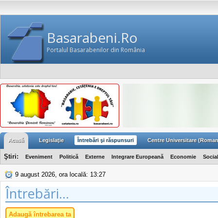
Basarabeni.Ro
Portalul Basarabenilor din România
Acasă
Legislaţie
Întrebări şi răspunsuri
Centre Universitare (Roman
Ştiri:
Eveniment
Politică
Externe
Integrare Europeană
Economie
Socia
9 august 2026, ora locală: 13:27
Întrebări...
Adaugă întrebarea ta