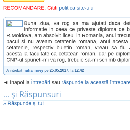
RECOMANDARE: Cititi
politica site-ului
Buna ziua, va rog sa ma ajutati daca det
informatie in ceea ce priveste diploma de b
R.Moldova, am absolvit liceul in Romania, anul trecu
bacul si nu aveam cetatenie romana, anul acesta
cetatenie, respectiv buletin roman, vreau sa fiu
acesta la facultate ca cetatean roman, dar pe diplo
CNP-ul spuneti-mi va rog, trebuie sa-mi schimb dipl
A intrebat:
iulia_novy
pe
25.05.2017
, la
12:42
◄ înapoi la
Întrebări
sau
răspunde la această întrebar
... şi Răspunsuri
» Răspunde și tu!