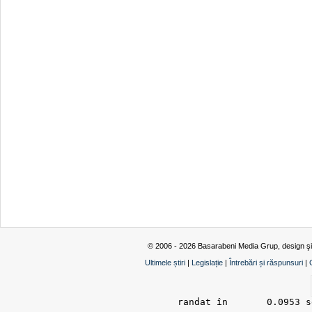
© 2006 - 2026 Basarabeni Media Grup, design ş
Ultimele știri
|
Legislație
|
Întrebări și răspunsuri
|
randat în 	0.