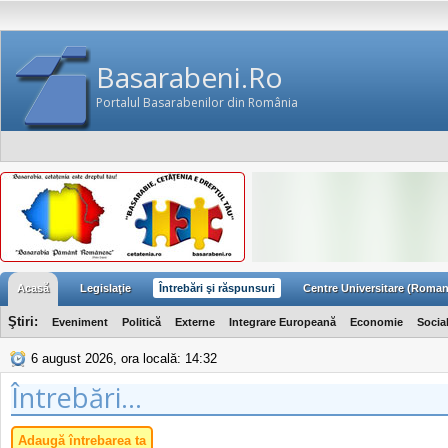
Basarabeni.Ro
Portalul Basarabenilor din România
Acasă
Legislaţie
Întrebări şi răspunsuri
Centre Universitare (Roman
Ştiri:
Eveniment
Politică
Externe
Integrare Europeană
Economie
Socia
6 august 2026, ora locală: 14:32
Întrebări...
Adaugă întrebarea ta