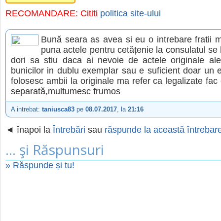
RECOMANDARE: Cititi
politica site-ului
Bună seara as avea si eu o intrebare fratii 
puna actele pentru cetățenie la consulatul se l
dori sa stiu daca ai nevoie de actele originale ale 
bunicilor in dublu exemplar sau e suficient doar un e
folosesc ambii la originale ma refer ca legalizate fac 
separată,multumesc frumos
A intrebat:
taniusca83
pe
08.07.2017
, la
21:16
◄ înapoi la
Întrebări
sau
răspunde la această întrebar
... şi Răspunsuri
» Răspunde și tu!