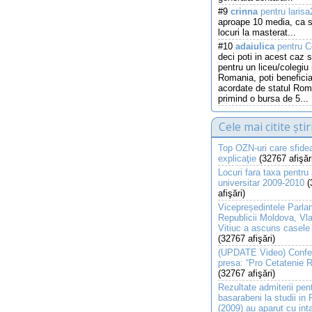
#9
crinna
pentru laris
aproape 10 media, ca s
locuri la masterat...
#10
adaiulica
pentru C
deci poti in acest caz s
pentru un liceu/colegiu 
Romania, poti beneficia
acordate de statul Roma
primind o bursa de 5...
Cele mai citite știr
Top OZN-uri care sfide
explicaţie
(32767 afişăr
Locuri fara taxa pentru
universitar 2009-2010
(
afişări)
Vicepreședintele Parla
Republicii Moldova, Vla
Vitiuc a ascuns casele
(32767 afişări)
(UPDATE Video) Confer
presa: “Pro Cetatenie
(32767 afişări)
Rezultate admiterii pentr
basarabeni la studii in
(2009) au aparut cu int