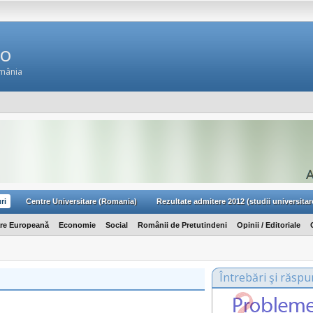
Ro
omânia
ri
Centre Universitare (Romania)
Rezultate admitere 2012 (studii universitar
are Europeană
Economie
Social
Românii de Pretutindeni
Opinii / Editoriale
Întrebări şi răspu