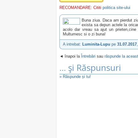
RECOMANDARE: Cititi
politica site-ului
Buna ziua. Daca am pierdut ziu
exista sa depun actele la oricar
acolo dar vreau sa ajut un prieten,cine
Multumesc si o zi buna!
A intrebat:
Luminita-Lupu
pe
31.07.2017
◄ înapoi la
Întrebări
sau
răspunde la aceast
... şi Răspunsuri
» Răspunde și tu!