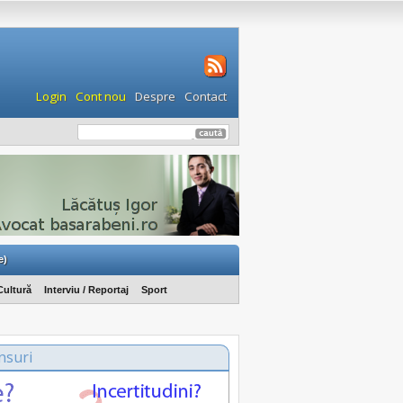
Login
Cont nou
Despre
Contact
e)
Cultură
Interviu / Reportaj
Sport
nsuri