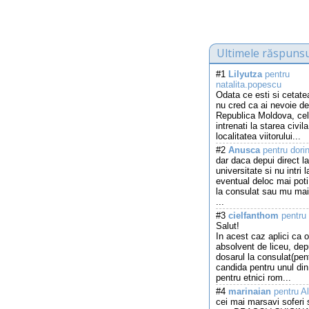
Ultimele răspunsu
#1
Lilyutza
pentru
natalita.popescu
Odata ce esti si cetat
nu cred ca ai nevoie de
Republica Moldova, cel
intrenati la starea civila
localitatea viitorului...
#2
Anusca
pentru dori
dar daca depui direct la
universitate si nu intri 
eventual deloc mai pot
la consulat sau mu mai
...
#3
cielfanthom
pentru 
Salut!
In acest caz aplici ca o
absolvent de liceu, de
dosarul la consulat(pen
candida pentru unul din 
pentru etnici rom...
#4
marinaian
pentru Al
cei mai marsavi soferi