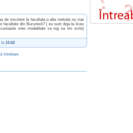
a de inscriere la facultate,o alta metoda nu mai
e facultate din Bucuresti? ( eu sunt deja la liceu
 cunoaste vreo modalitate va rog sa imi scrie)
, la
15:02
ă întrebare