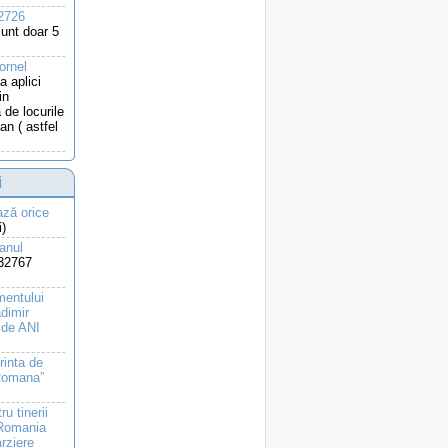
a2726
unt doar 5
ornel
a aplici
in
 de locurile
n ( astfel
i
ază orice
i)
 anul
32767
mentului
dimir
 de ANI
inta de
 Romana”
u tinerii
 Romania
arziere