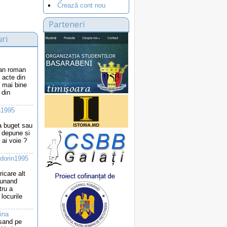
Crează cont nou
Parteneri
ri
ean roman
 acte din
 mai bine
 din
n1995
la buget sau
i depune si
 ai voie ?
dorin1995
ricare alt
punand
tru a
locurile
ina
 sand pe