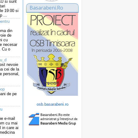
 si sunt
tari
Basarabeni.Ro
le 19:00 si
p ...
entru
oma din
voie de
ni cu
 e necesar
. Cu o
cu_d
fost nevoie
a cei de la
e personal,
pop
bani de pe
osb.basarabeni.ro
ru
e e-mail
com cu mai
l in care ai
 medicina