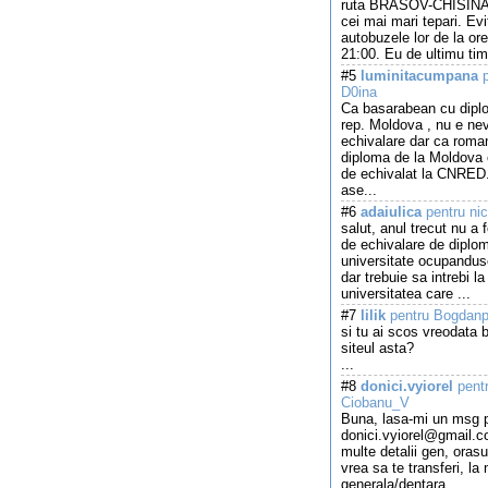
ruta BRASOV-CHISINAU
cei mai mari tepari. Evi
autobuzele lor de la ore
21:00. Eu de ultimu tim
#5
luminitacumpana
p
D0ina
Ca basarabean cu dipl
rep. Moldova , nu e ne
echivalare dar ca roma
diploma de la Moldova
de echivalat la CNRED
ase...
#6
adaiulica
pentru ni
salut, anul trecut nu a 
de echivalare de diplom
universitate ocupandus
dar trebuie sa intrebi la
universitatea care ...
#7
lilik
pentru Bogdan
si tu ai scos vreodata 
siteul asta?
...
#8
donici.vyiorel
pent
Ciobanu_V
Buna, lasa-mi un msg p
donici.vyiorel@gmail.
multe detalii gen, orasu
vrea sa te transferi, la
generala/dentara...