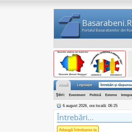
Basarabeni.
Portalul Basarabenilor din R
Acasă
Legislaţie
Întrebări şi răspunsu
Ştiri:
Eveniment
Politică
Externe
Integr
6 august 2026, ora locală: 06:25
Întrebări...
Adaugă întrebarea ta