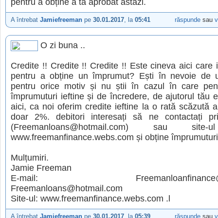
pentru a obține a ta aprobat astăzi.
A întrebat
Jamiefreeman
pe
30.01.2017
, la
05:41
răspunde
sau
v
O zi buna ..
Credite !! Credite !! Credite !! Este cineva aici care 
pentru a obține un împrumut? Ești în nevoie de
pentru orice motiv și nu știi în cazul în care pen
împrumuturi ieftine și de încredere, de ajutorul tău es
aici, ca noi oferim credite ieftine la o rată scăzută 
doar 2%. debitori interesați să ne contactați pr
(Freemanloans@hotmail.com) sau site-u
www.freemanfinance.webs.com și obține împrumuturi 
Mulțumiri.
Jamie Freeman
E-mail: Freemanloanfinance@gm
Freemanloans@hotmail.com
Site-ul: www.freemanfinance.webs.com .l
A întrebat
Jamiefreeman
pe
30.01.2017
, la
05:39
răspunde
sau
v