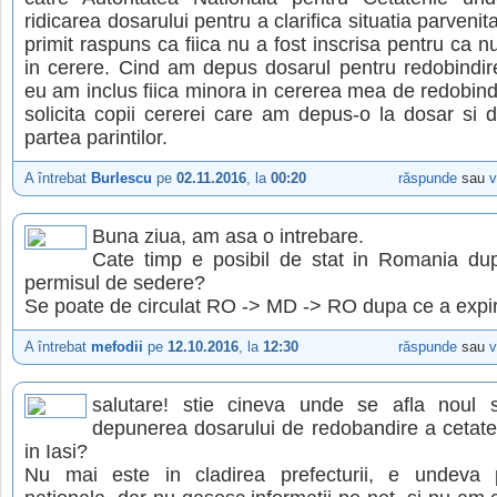
ridicarea dosarului pentru a clarifica situatia parveni
primit raspuns ca fiica nu a fost inscrisa pentru ca nu
in cerere. Cind am depus dosarul pentru redobindire
eu am inclus fiica minora in cererea mea de redobin
solicita copii cererei care am depus-o la dosar si d
partea parintilor.
A întrebat
Burlescu
pe
02.11.2016
, la
00:20
răspunde
sau
v
Buna ziua, am asa o intrebare.
Cate timp e posibil de stat in Romania du
permisul de sedere?
Se poate de circulat RO -> MD -> RO dupa ce a expi
A întrebat
mefodii
pe
12.10.2016
, la
12:30
răspunde
sau
v
salutare! stie cineva unde se afla noul 
depunerea dosarului de redobandire a cetate
in Iasi?
Nu mai este in cladirea prefecturii, e undeva