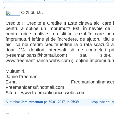
O zi buna ..
Credite !! Credite !! Credite !! Este cineva aici care 
pentru a obține un împrumut? Ești în nevoie de
pentru orice motiv și nu știi în cazul în care pen
împrumuturi ieftine și de încredere, de ajutorul tău es
aici, ca noi oferim credite ieftine la o rată scăzută 
doar 2%. debitori interesați să ne contactați pr
(Freemanloans@hotmail.com) sau site-u
www.freemanfinance.webs.com și obține împrumuturi 
Mulțumiri.
Jamie Freeman
E-mail: Freemanloanfinance@gm
Freemanloans@hotmail.com
Site-ul: www.freemanfinance.webs.com ...
A întrebat
Jamiefreeman
pe
30.01.2017
, la
05:39
răspunde
sau
v