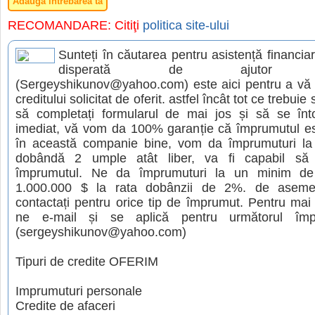
Adaugă întrebarea ta
RECOMANDARE: Citiţi
politica site-ului
Sunteți în căutarea pentru asistență financia
disperată de ajutor fin
(Sergeyshikunov@yahoo.com) este aici pentru a v
creditului solicitat de oferit. astfel încât tot ce trebuie
să completați formularul de mai jos și să se înt
imediat, vă vom da 100% garanție că împrumutul est
în această companie bine, vom da împrumuturi l
dobândă 2 umple atât liber, va fi capabil să
împrumutul. Ne da împrumuturi la un minim d
1.000.000 $ la rata dobânzii de 2%. de asem
contactați pentru orice tip de împrumut. Pentru mai 
ne e-mail și se aplică pentru următorul împ
(sergeyshikunov@yahoo.com)
Tipuri de credite OFERIM
Imprumuturi personale
Credite de afaceri