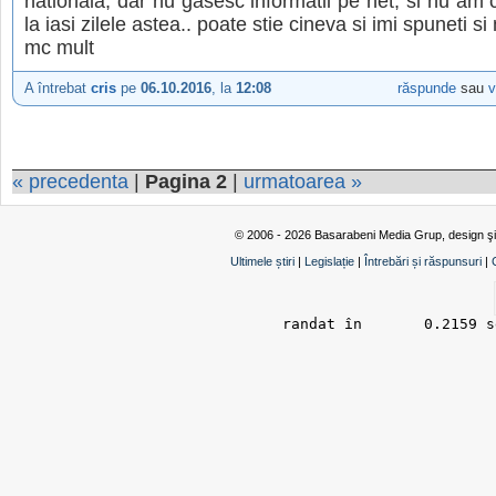
nationala, dar nu gasesc informatii pe net, si nu a
la iasi zilele astea.. poate stie cineva si imi spuneti si
mc mult
A întrebat
cris
pe
06.10.2016
, la
12:08
răspunde
sau
v
« precedenta
|
Pagina 2
|
urmatoarea »
© 2006 - 2026 Basarabeni Media Grup, design ş
Ultimele știri
|
Legislație
|
Întrebări și răspunsuri
|
randat în 	0.