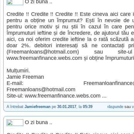
O zi buna ..
Credite !! Credite !! Credite !! Este cineva aici care 
pentru a obține un împrumut? Ești în nevoie de
pentru orice motiv și nu știi în cazul în care pen
împrumuturi ieftine și de încredere, de ajutorul tău es
aici, ca noi oferim credite ieftine la o rată scăzută 
doar 2%. debitori interesați să ne contactați pr
(Freemanloans@hotmail.com) sau site-u
www.freemanfinance.webs.com și obține împrumuturi 
Mulțumiri.
Jamie Freeman
E-mail: Freemanloanfinance@gm
Freemanloans@hotmail.com
Site-ul: www.freemanfinance.webs.com ...
A întrebat
Jamiefreeman
pe
30.01.2017
, la
05:39
răspunde
sau
v
O zi buna ..