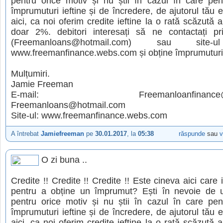
pentru orice motiv și nu știi în cazul în care pen
împrumuturi ieftine și de încredere, de ajutorul tău es
aici, ca noi oferim credite ieftine la o rată scăzută 
doar 2%. debitori interesați să ne contactați pr
(Freemanloans@hotmail.com) sau site-u
www.freemanfinance.webs.com și obține împrumuturi 
Mulțumiri.
Jamie Freeman
E-mail: Freemanloanfinance@gm
Freemanloans@hotmail.com
Site-ul: www.freemanfinance.webs.com
A întrebat
Jamiefreeman
pe
30.01.2017
, la
05:38
răspunde
sau
v
O zi buna ..
Credite !! Credite !! Credite !! Este cineva aici care 
pentru a obține un împrumut? Ești în nevoie de
pentru orice motiv și nu știi în cazul în care pen
împrumuturi ieftine și de încredere, de ajutorul tău es
aici, ca noi oferim credite ieftine la o rată scăzută 