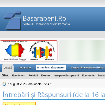
Basarabeni.Ro
Portalul Basarabenilor din România
Acasă
Legislaţie
Întrebări şi răspunsuri
Centre Universitare (Roman
Ştiri:
Eveniment
Politică
Externe
Integrare Europeană
Economie
Socia
7 august 2026, ora locală: 22:47
Întrebări şi Răspunsuri (de la 16 l