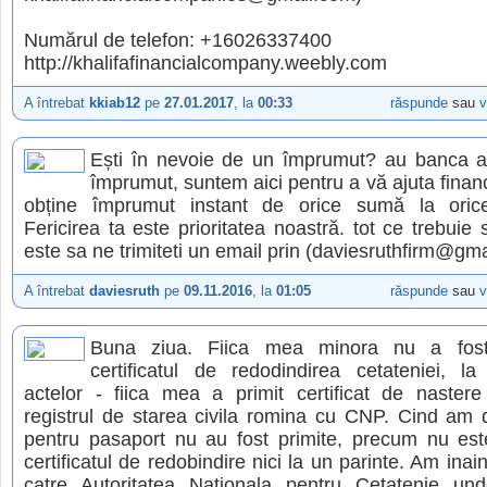
Numărul de telefon: +16026337400
http://khalifafinancialcompany.weebly.com
A întrebat
kkiab12
pe
27.01.2017
, la
00:33
răspunde
sau
v
Ești în nevoie de un împrumut? au banca aț
împrumut, suntem aici pentru a vă ajuta financ
obține împrumut instant de orice sumă la orice
Fericirea ta este prioritatea noastră. tot ce trebuie
este sa ne trimiteti un email prin (daviesruth​​f​​ir​​m@gm​​ai​​l​
A întrebat
daviesruth
pe
09.11.2016
, la
01:05
răspunde
sau
v
Buna ziua. Fiica mea minora nu a fost
certificatul de redodindirea cetateniei, la
actelor - fiica mea a primit certificat de nastere 
registrul de starea civila romina cu CNP. Cind am 
pentru pasaport nu au fost primite, precum nu este
certificatul de redobindire nici la un parinte. Am inai
catre Autoritatea Nationala pentru Cetatenie u