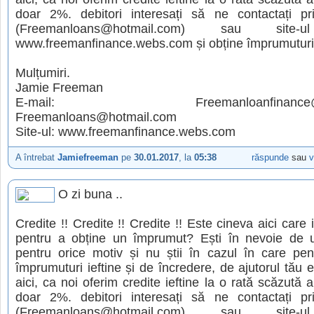
doar 2%. debitori interesați să ne contactați pr
(Freemanloans@hotmail.com) sau site-u
www.freemanfinance.webs.com și obține împrumuturi 
Mulțumiri.
Jamie Freeman
E-mail: Freemanloanfinance@gm
Freemanloans@hotmail.com
Site-ul: www.freemanfinance.webs.com
A întrebat
Jamiefreeman
pe
30.01.2017
, la
05:38
răspunde
sau
v
O zi buna ..
Credite !! Credite !! Credite !! Este cineva aici care 
pentru a obține un împrumut? Ești în nevoie de
pentru orice motiv și nu știi în cazul în care pen
împrumuturi ieftine și de încredere, de ajutorul tău es
aici, ca noi oferim credite ieftine la o rată scăzută 
doar 2%. debitori interesați să ne contactați pr
(Freemanloans@hotmail.com) sau site-u