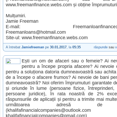
www.freemanfinance.webs.com și obține împrumuturi 
Mulțumiri.
Jamie Freeman
E-mail: Freemanloanfinance@gm
Freemanloans@hotmail.com
Site-ul: www.freemanfinance.webs.com
A întrebat
Jamiefreeman
pe
30.01.2017
, la
05:35
răspunde
sau
v
Ești un om de afaceri sau o femeie? Ai ne
pentru a începe propria afacere? Ai nevoie
pentru a soluționa datoria dumneavoastră sau achita 
de a începe o afacere frumos? Ai nevoie de bani pen
dumneavoastră? Noi oferim împrumuturi garantate d
și oriunde în lume (persoane fizice, întreprinderi, 
persoane juridice), în rata noastră de 2% exce
răspunsurile de aplicații și pentru a trimite mai multe
următoarea adresă de e
(khalifafinancialcompanies@outlook
khalifafinancialcompanies@gmail.com)