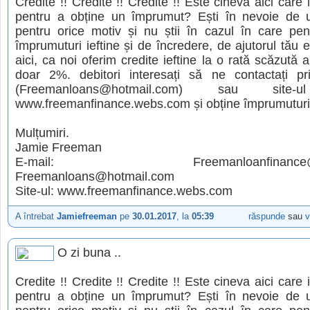
Credite !! Credite !! Credite !! Este cineva aici care 
pentru a obține un împrumut? Ești în nevoie de
pentru orice motiv și nu știi în cazul în care pen
împrumuturi ieftine și de încredere, de ajutorul tău es
aici, ca noi oferim credite ieftine la o rată scăzută 
doar 2%. debitori interesați să ne contactați pr
(Freemanloans@hotmail.com) sau site-u
www.freemanfinance.webs.com și obține împrumuturi 
Mulțumiri.
Jamie Freeman
E-mail: Freemanloanfinance@gm
Freemanloans@hotmail.com
Site-ul: www.freemanfinance.webs.com
A întrebat
Jamiefreeman
pe
30.01.2017
, la
05:39
răspunde
sau
v
O zi buna ..
Credite !! Credite !! Credite !! Este cineva aici care 
pentru a obține un împrumut? Ești în nevoie de