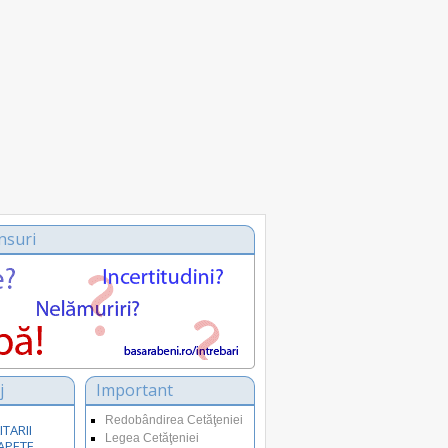
nsuri
j
Important
Redobândirea Cetăţeniei
ITARII
Legea Cetăţeniei
APETE