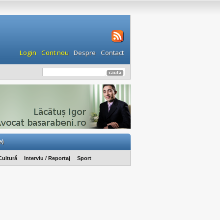
Login
Cont nou
Despre
Contact
e)
Cultură
Interviu / Reportaj
Sport