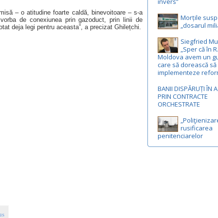
invers”
isă – o atitudine foarte caldă, binevoitoare – s-a
Morțile susp
 vorba de conexiunea prin gazoduct, prin linii de
„dosarul mili
otat deja legi pentru aceasta”, a precizat Ghilețchi.
Siegfried Mu
„Sper că în R
Moldova avem un g
care să dorească să
implementeze refor
BANII DISPĂRUȚI ÎN 
PRIN CONTRACTE
ORCHESTRATE
„Poliţienizar
rusificarea
penitenciarelor
us