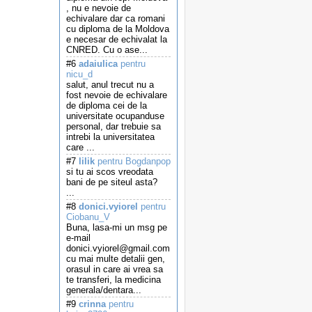
, nu e nevoie de
echivalare dar ca romani
cu diploma de la Moldova
e necesar de echivalat la
CNRED. Cu o ase...
#6
adaiulica
pentru
nicu_d
salut, anul trecut nu a
fost nevoie de echivalare
de diploma cei de la
universitate ocupanduse
personal, dar trebuie sa
intrebi la universitatea
care ...
#7
lilik
pentru Bogdanpop
si tu ai scos vreodata
bani de pe siteul asta?
...
#8
donici.vyiorel
pentru
Ciobanu_V
Buna, lasa-mi un msg pe
e-mail
donici.vyiorel@gmail.com
cu mai multe detalii gen,
orasul in care ai vrea sa
te transferi, la medicina
generala/dentara...
#9
crinna
pentru