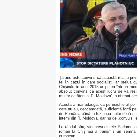
Țăranu este convins că această relație privi
fel în cazul în care socialiștii ar prelua 
Chișinău în anul 2018 ar putea într-un mod
absolut convins că acest lucru se va resimț
multor cetățeni ai R. Moldova”, a afirmat ac
Acesta a mai adăugat că pe eșichierul polit
care nu au, deocamdată, suficientă forță pen
de România până la fuziunea celor două stat
interni din R. Moldova, dar nu de „convulsiil
La rândul său, vicepreședintele Parlamentul
român la Chișinău a transmis un semnal 
european.