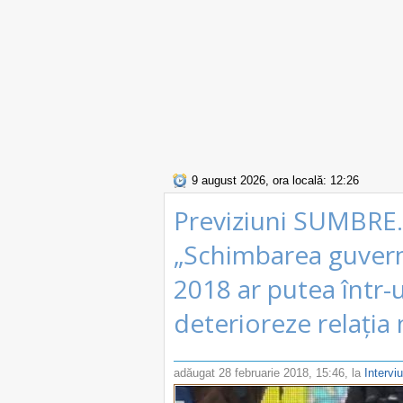
9 august 2026, ora locală: 12:26
Previziuni SUMBRE.
„Schimbarea guvernă
2018 ar putea într
deterioreze relați
adăugat
28 februarie 2018, 15:46
, la
Intervi