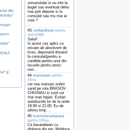
universitate si nu intri la
buget sau eventual deloc
ecte din
mai poti depune si la
ardului”
consulat sau mu mai ai
voie ?
reșan:
...
.
#3
cielfanthom
pentru
uvern
dorin1995
Salut!
mele”
In acest caz aplici ca
oricare alt absolvent de
liceu, depunand dosarul
ASFALT
la consulat(pentru a
candida pentru unul din
locurile pentru etnici
rom...
ea” şi
#4
marinaian
pentru
Alina
cei mai marsavi soferi
sand pe ruta BRASOV-
CHISINAU si sunt cei
mai mari tepari. Evitari
autobuzele lor de la orele
19:00 si 21:00. Eu de
ultimu timp ...
#5
luminitacumpana
pentru D0ina
Ca basarabean cu
diploma din rep. Moldova