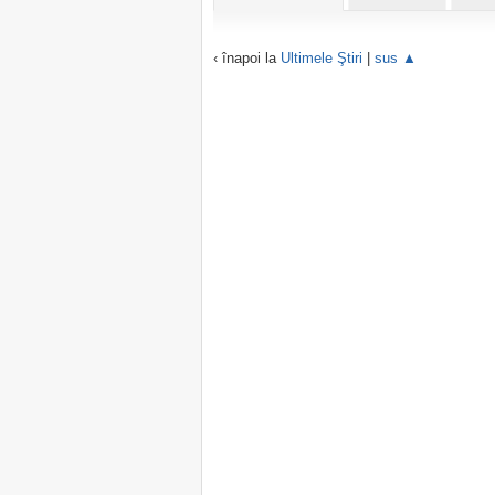
‹ înapoi la
Ultimele Ştiri
|
sus ▲