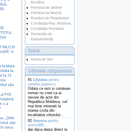
Române
ALĂ,
Permisul de Şedere
ĂD
Permisul de Muncă
Românii de Pretutindeni
Constituţia Rep. Moldova
ZĂ
Constituția României
 TOTUL
Declarația de
OVA
Independență
ST INLCUS
Extra
EAGRĂ" A
Arhiva de Știri
ă la Maia
Ultimele răspunsuri
idata la
e la 13
rviu
#1
Lilyutza
pentru
ntul său
natalita.popescu
Odata ce esti si cetatean
roman nu cred ca ai
 La PAS
nevoie de acte din
 baștină
Republica Moldova, cel
e s-a
mai bine intrenati la
?
starea civila din
localitatea viitorului...
nu: „DNA
#2
Anusca
pentru
rutul, dar
dorin1995
, în sens
dar daca depui direct la