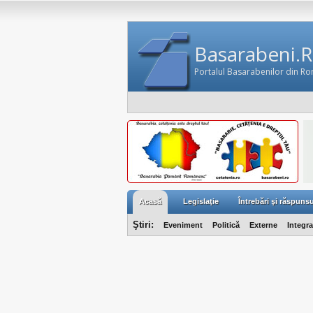
Basarabeni.
Portalul Basarabenilor din R
Acasă
Legislaţie
Întrebări şi răspunsu
Ştiri:
Eveniment
Politică
Externe
Integr