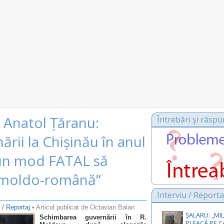
 Anatol Țăranu:
Întrebări şi răspu
rii la Chișinău în anul
-un mod FATAL să
a moldo-română”
Interviu / Reporta
u / Reportaj
• Articol publicat de Octavian Balan
ȘALARU: „MIL
Schimbarea guvernării în R.
PLEACĂ PE C