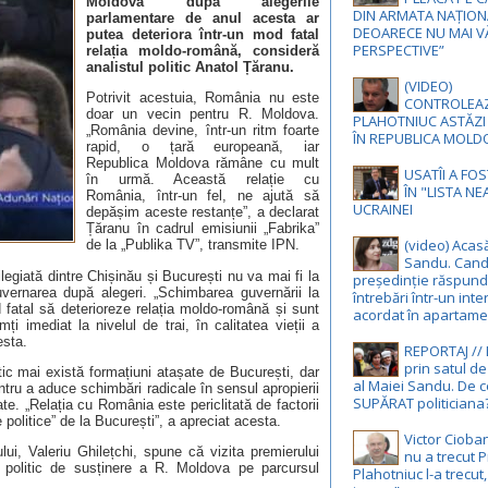
Moldova după alegerile
DIN ARMATA NAȚION
parlamentare de anul acesta ar
DEOARECE NU MAI V
putea deteriora într-un mod fatal
PERSPECTIVE”
relația moldo-română, consideră
analistul politic Anatol Țăranu.
(VIDEO)
Potrivit acestuia, România nu este
CONTROLEA
doar un vecin pentru R. Moldova.
PLAHOTNIUC ASTĂZI
„România devine, într-un ritm foarte
ÎN REPUBLICA MOLD
rapid, o țară europeană, iar
Republica Moldova rămâne cu mult
USATÎI A FO
în urmă. Această relație cu
ÎN "LISTA N
România, într-un fel, ne ajută să
UCRAINEI
depășim aceste restanțe”, a declarat
Țăranu în cadrul emisiunii „Fabrika”
(video) Acas
de la „Publika TV”, transmite IPN.
Sandu. Cand
legiată dintre Chișinău și București nu va mai fi la
președinție răspund
guvernarea după alegeri. „Schimbarea guvernării la
întrebări într-un inte
 fatal să deterioreze relația moldo-română și sunt
acordat în apartame
i imediat la nivelul de trai, în calitatea vieții a
esta.
REPORTAJ //
prin satul de
ic mai există formațiuni atașate de București, dar
al Maiei Sandu. De c
tru a aduce schimbări radicale în sensul apropierii
SUPĂRAT politiciana
e. „Relația cu România este periclitată de factorii
e politice” de la București”, a apreciat acesta.
Victor Cioba
ui, Valeriu Ghilețchi, spune că vizita premierului
nu a trecut P
politic de susținere a R. Moldova pe parcursul
Plahotniuc l-a trecut