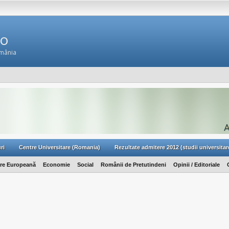
Ro
omânia
ri
Centre Universitare (Romania)
Rezultate admitere 2012 (studii universitar
are Europeană
Economie
Social
Românii de Pretutindeni
Opinii / Editoriale