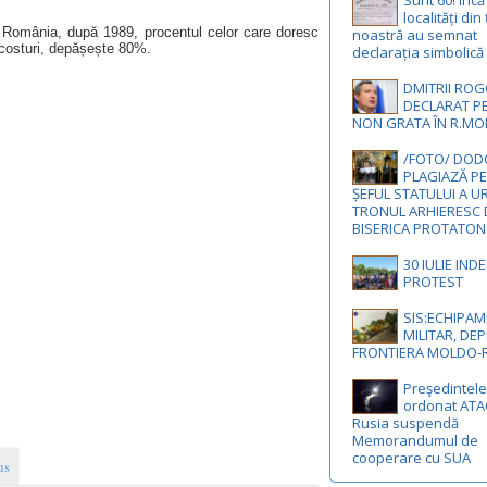
Sunt 60! Înc
localități din
n România, după 1989, procentul celor care doresc
noastră au semnat
 costuri, depășește 80%.
declarația simbolică
DMITRII ROG
DECLARAT P
NON GRATA ÎN R.M
/FOTO/ DODO
PLAGIAZĂ PE
ȘEFUL STATULUI A U
TRONUL ARHIERESC 
BISERICA PROTATON
30 IULIE IND
PROTEST
SIS:ECHIPA
MILITAR, DEP
FRONTIERA MOLDO
Preşedintel
ordonat ATAC
Rusia suspendă
Memorandumul de
cooperare cu SUA
us