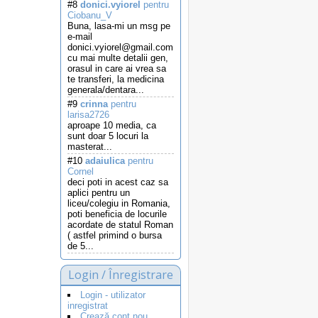
#8
donici.vyiorel
pentru
Ciobanu_V
Buna, lasa-mi un msg pe
e-mail
donici.vyiorel@gmail.com
cu mai multe detalii gen,
orasul in care ai vrea sa
te transferi, la medicina
generala/dentara...
#9
crinna
pentru
larisa2726
aproape 10 media, ca
sunt doar 5 locuri la
masterat...
#10
adaiulica
pentru
Cornel
deci poti in acest caz sa
aplici pentru un
liceu/colegiu in Romania,
poti beneficia de locurile
acordate de statul Roman
( astfel primind o bursa
de 5...
Login / Înregistrare
Login - utilizator
inregistrat
Crează cont nou