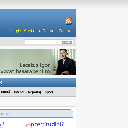
Login
Cont nou
Despre
Contact
e)
Cultură
Interviu / Reportaj
Sport
nsuri