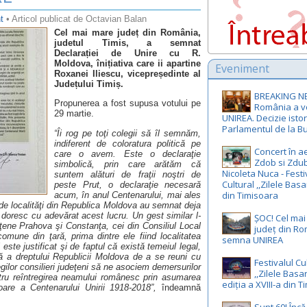
t
• Articol publicat de Octavian Balan
Cel mai mare județ din România,
judetul Timis, a semnat
Declarației de Unire cu R.
Moldova, înițiativa care ii apartine
Eveniment
Roxanei Iliescu, vicepreședinte al
Județului Timiș.
BREAKING N
Propunerea a fost supusa votului pe
România a v
29 martie.
UNIREA. Decizie istor
Parlamentul de la Bu
“Îi rog pe toţi colegii să îl semnăm,
indiferent de coloratura politică pe
Concert în ae
care o avem. Este o declaraţie
Zdob si Zdub
simbolică, prin care arătăm că
Nicoleta Nuca - Festi
suntem alături de fraţii noştri de
Cultural ,,Zilele Basa
peste Prut, o declaraţie necesară
din Timisoara
acum, în anul Centenarului, mai ales
00 de localităţi din Republica Moldova au semnat deja
i doresc cu adevărat acest lucru. Un gest similar l-
ȘOC! Cel ma
deţene Prahova şi Constanţa, cei din Consiliul Local
județ din R
comune din ţară, prima dintre ele fiind localitatea
semna UNIREA
ste justificat şi de faptul că există temeiul legal,
tă a dreptului Republicii Moldova de a se reuni cu
Festivalul Cu
lor consilieri judeţeni să ne asociem demersurilor
,,Zilele Basa
entru reîntregirea neamului românesc prin asumarea
ediția a XVIII-a din 
toare a Centenarului Unirii 1918-2018”,
îndeamnă