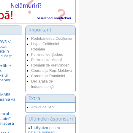
Important
Redobândirea Cetăţeniei
EWS //
Legea Cetăţeniei
otat
Române
ică în
Permisul de Şedere
curești
Permisul de Muncă
r liber -
Românii de Pretutindeni
,
Constituţia Rep. Moldova
valul
Constituția României
rabiei”
Declarația de
Independență
i MARE
Extra
omânia va
Arhiva de Știri
ltural
Ultimele răspunsuri
rabiei”,
Timisoara
#1
Lilyutza
pentru
natalita.popescu