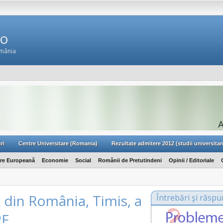
Ro
omânia
ri
Centre Universitare (Romania)
Rezultate admitere 2012 (studii universitar
are Europeană
Economie
Social
Românii de Pretutindeni
Opinii / Editoriale
 din România, Timis, a
Întrebări şi răspu
RE