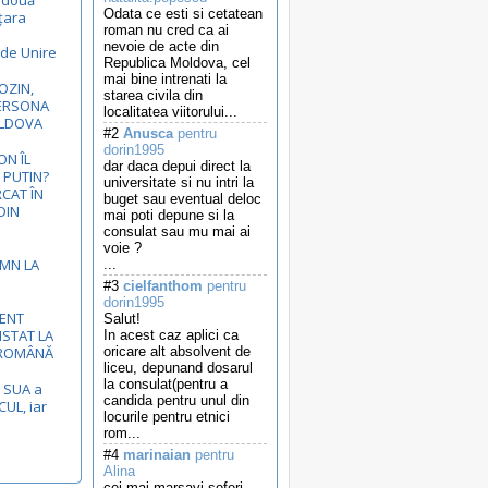
ă două
Odata ce esti si cetatean
 țara
roman nu cred ca ai
nevoie de acte din
 de Unire
Republica Moldova, cel
mai bine intrenati la
OZIN,
starea civila din
ERSONA
localitatea viitorului...
OLDOVA
#2
Anusca
pentru
dorin1995
N ÎL
dar daca depui direct la
 PUTIN?
universitate si nu intri la
RCAT ÎN
buget sau eventual deloc
DIN
mai poti depune si la
consulat sau mu mai ai
voie ?
EMN LA
...
#3
cielfanthom
pentru
dorin1995
MENT
Salut!
ISTAT LA
In acest caz aplici ca
-ROMÂNĂ
oricare alt absolvent de
liceu, depunand dosarul
la consulat(pentru a
e SUA a
candida pentru unul din
UL, iar
locurile pentru etnici
rom...
#4
marinaian
pentru
Alina
cei mai marsavi soferi