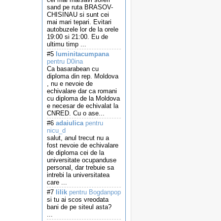
sand pe ruta BRASOV-
CHISINAU si sunt cei
mai mari tepari. Evitari
autobuzele lor de la orele
19:00 si 21:00. Eu de
ultimu timp ...
#5
luminitacumpana
pentru D0ina
Ca basarabean cu
diploma din rep. Moldova
, nu e nevoie de
echivalare dar ca romani
cu diploma de la Moldova
e necesar de echivalat la
CNRED. Cu o ase...
#6
adaiulica
pentru
nicu_d
salut, anul trecut nu a
fost nevoie de echivalare
de diploma cei de la
universitate ocupanduse
personal, dar trebuie sa
intrebi la universitatea
care ...
#7
lilik
pentru Bogdanpop
si tu ai scos vreodata
bani de pe siteul asta?
...