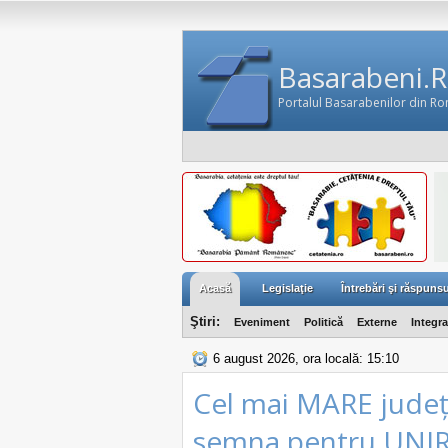
Basarabeni.
Portalul Basarabenilor din R
Acasă
Legislaţie
Întrebări şi răspunsu
Ştiri:
Eveniment
Politică
Externe
Integr
6 august 2026, ora locală: 15:10
Cel mai MARE județ
semna pentru UNI