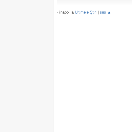
‹ înapoi la
Ultimele Ştiri
|
sus ▲