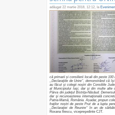
adăugat
22 martie 2018, 12:12
, la
Evenimen
că primarii și consilierii locali din peste 1
,,Declaraţiile de Unire’’, demonstrând că îş
au făcut şi colegii noştri din Consiliile Ju
al Municipiului Iaşi, dar şi din multe alte 
Pârva din judeţul Bistriţa-Năsăud. Demersul e
dar şi recunoașterea internaţională concre
Patria-Mamă, România. Așadar, propun colegi
fraţilor noștri de peste Prut de a lupta p
,,Declaraţiei de Reunire’’ în an de sărbă
Roxana Iliescu, vicepreşedinte CJT.