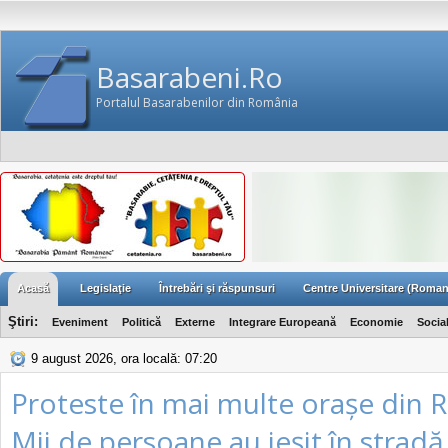
Basarabeni.Ro
Portalul Basarabenilor din România
Acasă
Legislaţie
Întrebări şi răspunsuri
Centre Universitare (Roman
Ştiri:
Eveniment
Politică
Externe
Integrare Europeană
Economie
Socia
9 august 2026, ora locală: 07:20
Proteste în mai multe orașe din 
Mii de persoane au ieșit în strad