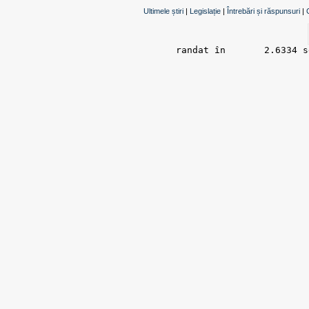
Ultimele știri
|
Legislație
|
Întrebări și răspunsuri
|
randat în 	2.