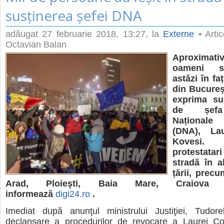
susținerea șefei DNA
adăugat
27 februarie 2018, 13:27
, la
Externe
• Artic
Octavian Balan
Aproximat
oameni s
astăzi în fa
din Bucureșt
exprima sus
de șefa 
Naționale 
(DNA), La
Kovesi.
protestatar
stradă în a
țării, precu
Arad, Ploieşti, Baia Mare, Craiova 
informează
digi24.ro
.
Imediat după anunţul ministrului Justiţiei, Tudor
declanşare a procedurilor de revocare a Laurei Co