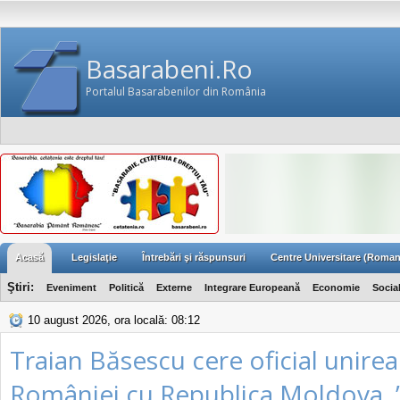
Basarabeni.Ro
Portalul Basarabenilor din România
Acasă
Legislaţie
Întrebări şi răspunsuri
Centre Universitare (Roman
Ştiri:
Eveniment
Politică
Externe
Integrare Europeană
Economie
Socia
10 august 2026, ora locală: 08:12
Traian Băsescu cere oficial unirea
României cu Republica Moldova. 