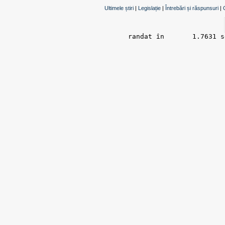
Ultimele știri
|
Legislație
|
Întrebări și răspunsuri
|
randat în 	1.