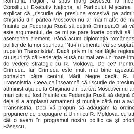
România, fraţilor”, a spus marţi Băsescu, la încep
Consiliului Executiv Naţional al Partidului Mişcarea
explicat că „riscurile de presiune excesivă pe admin
Chişinău din partea Moscovei nu ar mai fi atât de ma
înainte ca Federaţia Rusă să deţină Crimeea.O să vă
este argumentul, de ce mi se pare foarte potrivit să
asemenea element. Până acum diplomaţia româneas
politici de la noi spuneau ‘Nu-i momentul că se supără 
trupe în Transnistria’. Dacă privim la realităţile regi
cu uşurinţă că Federaţia Rusă nu mai are un mare int
de vedere strategic cu R. Moldova. De ce? Pentru
Crimeea. Iar Crimeea este mult mai bine aşezată
portavion către centrul Mării Negre decât R.
Transnistria. Ceea ce înseamnă că riscurile de presiu
administraţia de la Chişinău din partea Moscovei nu ar 
mari cât au fost înainte ca Federaţia Rusă să deţină
deja şi-a amplasat armament şi muniţie câtă nu a avu
Transnistria. Deci vă propun să adăugăm la ordin
propunere de propagare a Unirii cu R. Moldova, cu at
cât o avem în programul nostru politic ca şi priori
Băsescu.