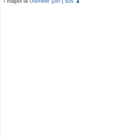
‹ înapoi la
Ultimele Ştiri
|
sus ▲