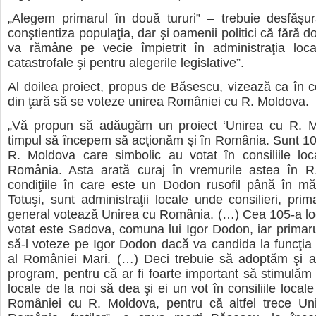
„Alegem primarul în două tururi” – trebuie desfăşur
conştientiza populaţia, dar şi oamenii politici că fără 
va rămâne pe vecie împietrit în administraţia loca
catastrofale şi pentru alegerile legislative”.
Al doilea proiect, propus de Băsescu, vizează ca în con
din ţară să se voteze unirea României cu R. Moldova.
„Vă propun să adăugăm un proiect ‘Unirea cu R. M
timpul să începem să acţionăm şi în România. Sunt 106 
R. Moldova care simbolic au votat în consiliile loc
România. Asta arată curaj în vremurile astea în R
condiţiile în care este un Dodon rusofil până în mă
Totuşi, sunt administraţii locale unde consilieri, prim
general votează Unirea cu România. (…) Cea 105-a loc
votat este Sadova, comuna lui Igor Dodon, iar primar
să-l voteze pe Igor Dodon dacă va candida la funcţia
al României Mari. (…) Deci trebuie să adoptăm şi ac
program, pentru că ar fi foarte important să stimulăm a
locale de la noi să dea şi ei un vot în consiliile local
României cu R. Moldova, pentru că altfel trece Un