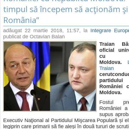
timpul să începem să acţionăm şi
România”
adăugat
22 martie 2018, 11:57
, la
Integrare Euro
publicat de Octavian Balan
Traian Bă
oficial uni
cu Re
Moldova.
Traian 
cerutconduc
partidul
României c
Moldova.
Fostul pr
României a
supus aprobă
Executiv Naţional al Partidului Mişcarea Populară și e
legiprin care primarii să fie aleși în două tururi de scruti