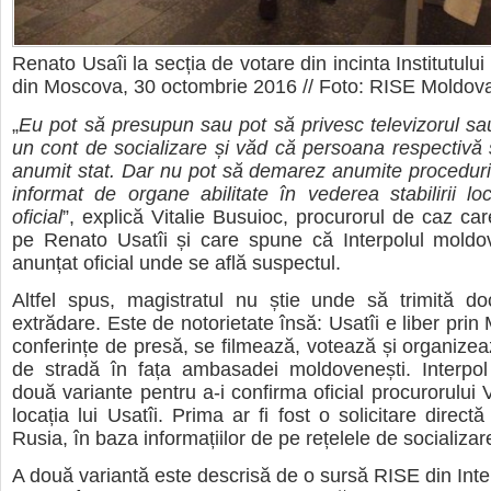
Renato Usaîi la secția de votare din incinta Institutului
din Moscova, 30 octombrie 2016 // Foto: RISE Moldov
„
Eu pot să presupun sau pot să privesc televizorul sau
un cont de socializare și văd că persoana respectivă s
anumit stat. Dar nu pot să demarez anumite procedur
informat de organe abilitate în vederea stabilirii locu
oficial
”, explică Vitalie Busuioc, procurorul de caz car
pe Renato Usatîi și care spune că Interpolul moldo
anunțat oficial unde se află suspectul.
Altfel spus, magistratul nu știe unde să trimită d
extrădare. Este de notorietate însă: Usatîi e liber pri
conferințe de presă, se filmează, votează și organizea
de stradă în fața ambasadei moldovenești. Interpo
două variante pentru a-i confirma oficial procurorului 
locația lui Usatîi. Prima ar fi fost o solicitare directă
Rusia, în baza informațiilor de pe rețelele de socializar
A două variantă este descrisă de o sursă RISE din Int