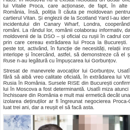
lui Vitalie Proca, care acționase, de fapt, în alte
România, însă, poliția îl căuta pe moldovean pentru
cartierul Vitan. Și englezii de la Scotland Yard l-au ident
incidentului din Canary Wharf, Londra, cooperân
români. La rândul lor, românii colaborau informativ, da
moldovenii de la DSO – și oficial cu rușii în cadrul com
prin care cereau extrădarea lui Proca la București. 
peste tot, activând, în funcție de necesități, relații ins
interlope și încercând, astfel, să demonstreze că el ș
Ruse n-au legătură cu împușcarea lui Gorbunțov.
Stresat de manevrele avocaților lui Gorbunțov, Usatîi
fără să aibă vreo calitate oficială, în extrădarea lui Vi
Rusia în România. Sursele RISE din București confirm
lui în Moscova a fost determinantă. Usatîi miza atunci 
închisoare din România e mult mai ermetică decât una 
izolarea deținuților ar fi îngreunat negocierea Proca-
luat trei ani, dar a reușit el să facă asta.