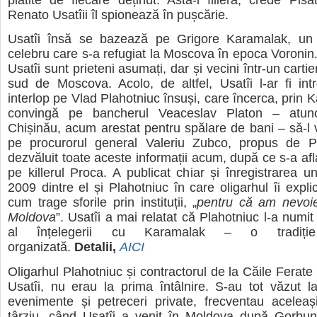
plătite de fiecare deținut. Asta-i filiera, crede Pisat
Renato Usatîii îl spionează în pușcărie.
Usatîi însă se bazează pe Grigore Karamalak, un 
celebru care s-a refugiat la Moscova în epoca Voronin
Usatîi sunt prieteni asumați, dar și vecini într-un cartier
sud de Moscova. Acolo, de altfel, Usatîi l-ar fi int
interlop pe Vlad Plahotniuc însuși, care încerca, prin 
convingă pe bancherul Veaceslav Platon – atunc
Chișinău, acum arestat pentru spălare de bani – să-l 
pe procurorul general Valeriu Zubco, propus de 
dezvăluit toate aceste informații acum, după ce s-a afla
pe killerul Proca. A publicat chiar și înregistrarea un
2009 dintre el și Plahotniuc în care oligarhul îi expli
cum trage sforile prin instituții, „
pentru că am nevoie
Moldova
”. Usatîi a mai relatat că Plahotniuc l-a numit
al înțelegerii cu Karamalak – o tradiți
organizată.
Detalii,
AICI
Oligarhul Plahotniuc și contractorul de la Căile Ferat
Usatîi, nu erau la prima întâlnire. S-au tot văzut 
evenimente și petreceri private, frecventau aceleaș
târziu, când Usatîi a venit în Moldova după Gorbunț