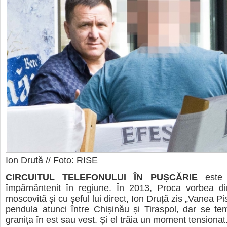
Ion Druță // Foto: RISE
CIRCUITUL TELEFONULUI ÎN PUȘCĂRIE
este 
împământenit în regiune. În 2013, Proca vorbea di
moscovită și cu șeful lui direct, Ion Druță zis „Vanea Pisa
pendula atunci între Chișinău și Tiraspol, dar se t
granița în est sau vest. Și el trăia un moment tensionat