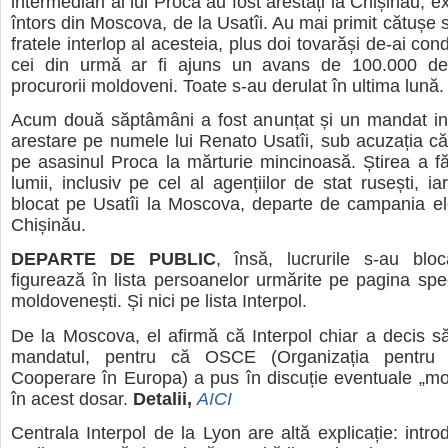
intermediari ai lui Proca au fost arestați la Chișinău, 
întors din Moscova, de la Usatîi. Au mai primit cătușe s
fratele interlop al acesteia, plus doi tovarăși de-ai co
cei din urmă ar fi ajuns un avans de 100.000 de 
procurorii moldoveni. Toate s-au derulat în ultima lună.
Acum două săptâmâni a fost anunțat și un mandat int
arestare pe numele lui Renato Usatîi, sub acuzația că l
pe asasinul Proca la mărturie mincinoasă. Știrea a fă
lumii, inclusiv pe cel al agențiilor de stat rusești, i
blocat pe Usatîi la Moscova, departe de campania el
Chișinău.
DEPARTE DE PUBLIC
, însă, lucrurile s-au bloc
figurează în lista persoanelor urmărite pe pagina speci
moldovenești. Și nici pe lista Interpol.
De la Moscova, el afirmă că Interpol chiar a decis s
mandatul, pentru că OSCE (Organizația pentru S
Cooperare în Europa) a pus în discuție eventuale „motiv
în acest dosar.
Detalii,
AICI
Centrala Interpol de la Lyon are altă explicație: int