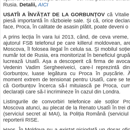
Rusia.
Detalii,
AICI
USATÎI A ÎNVĂȚAT DE LA GORBUNȚOV
că Vitalie
piesă importantă în războiele sale. Și că, orice declara
face, Proca, în calitate de asasin plătit, poate deveni o
A prins lecția în vara lui 2013, când, de ceva vreme,
ajutorul FSB telefonul pe care killerul moldovean, are
Moscova, îl folosea ilegal în celula sa. Și mobilul soție
număr tot de Rusia, era monitorizat în beneficiul grupă
lucrează Usatîi. Așa a descoperit că firma de avoca
Vedenin Vadim Sergheeiveici, care-l reprezintă di
Gorbunțov, luase legătura cu Proca în pușcărie. 
moment extrem de tensionat pentru Usatîi, care se t
că Gorbunțov încerca să-l mituiască pe Proca, cum
declarații care să-l incrimineze în cazul din Londra.
Listingurile de convorbiri telefonice ale soților P
Moscova atunci, au plecat de la Renato Usatîi în trei d
(serviciul secret al MAI), la Poliția Română (serviciul
reporterii RISE.
Haos. În Moldova nu a existat niciodată un dosar ofi