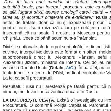
„
Doar în baza unui mandat de căutare internațio
autorități locale, prin Interpol, procedura este ca poliți
se află fugarul să-și anunțe omologii care-l caută –
țările au și acorduri bilaterale de extrădare
.” Rusia 
astfel de tratate, doar că nu-și expulzează propriii c
pentru care Usatîi mizează acum pe cetățenia rusă
înseamnă că nu poate fi arestat la Moscova pentru a
Chișinău. Ceea ce până acum nu s-a întâmplat.
Diviziile naționale ale Interpol sunt alcătuite din polițiști
cuvinte, Interpol Moldova este format din ofițeri moldo
subordonează direct lui Alexandru Pânzari, șeful Po
Alexandru Jizdan, ministrul de Interne. Cei doi au rel
vechi cu Renato Usatîi (
Detalii,
AICI
). În paralel, au f
toate funcțiile recente de PDM, partidul controlat de V
La fel ca șefii procuraturii.
Rezultatul: rușii nu-l arestează pe Usatîi pentru că n
nimeni, moldovenii încă verifică dacă e în Rusia.
LA BUCUREȘTI, CEAȚĂ
. Există o investigație cu Pro
Procuratură. O confirmă Poliția Capitalei. Parchetul 
transmite că ruso-moldoveanul „
nu este pus sub acu