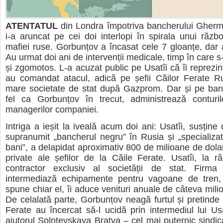
ATENTATUL
din Londra împotriva bancherului Gher
i-a aruncat pe cei doi interlopi în spirala unui răzb
mafiei ruse. Gorbunțov a încasat cele 7 gloanțe, dar a
Au urmat doi ani de intervenții medicale, timp în care s-
și zgomotos. L-a acuzat public pe Usatîi că îi reprezin
au comandat atacul, adică pe șefii Căilor Ferate 
mare societate de stat după Gazprom. Dar și pe banc
fel ca Gorbunțov în trecut, administrează conturil
managerilor companiei.
Intriga a ieșit la iveală acum doi ani: Usatîi, susține
supranumit „bancherul negru” în Rusia și „specializat
bani”, a delapidat aproximativ 800 de milioane de dolar
private ale șefilor de la Căile Ferate. Usatîi, la râ
contractor exclusiv al societății de stat. Firma
intermediază echipamente pentru vagoane de tren, 
spune chiar el, îi aduce venituri anuale de câteva mili
De celalată parte, Gorbunțov neagă furtul și pretinde c
Ferate au încercat să-l ucidă prin intermediul lui Usa
ajutorul Solntevskaya Bratva – cel mai puternic sindica