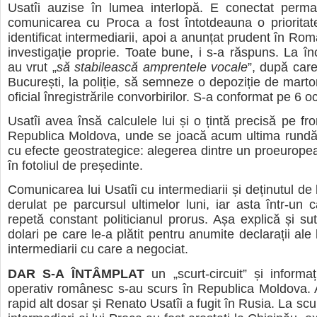
Usatîi auzise în lumea interlopă. E conectat perma
comunicarea cu Proca a fost întotdeauna o prioritat
identificat intermediarii, apoi a anunțat prudent în Ro
investigație proprie. Toate bune, i s-a răspuns. La în
au vrut „
să stabilească amprentele vocale
”, după care 
București, la poliție, să semneze o depoziție de marto
oficial înregistrările convorbirilor. S-a conformat pe 6 o
Usatîi avea însă calculele lui și o țintă precisă pe fron
Republica Moldova, unde se joacă acum ultima rundă 
cu efecte geostrategice: alegerea dintre un proeuropean
în fotoliul de președinte.
Comunicarea lui Usatîi cu intermediarii și deținutul de
derulat pe parcursul ultimelor luni, iar asta într-un c
repetă constant politicianul prorus. Așa explică și su
dolari pe care le-a plătit pentru anumite declarații ale 
intermediarii cu care a negociat.
DAR S-A ÎNTÂMPLAT
un „scurt-circuit” și informaț
operativ românesc s-au scurs în Republica Moldova. A
rapid alt dosar și Renato Usatîi a fugit în Rusia. La scur