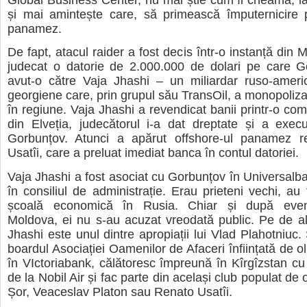
Global Business Center, nu mai știe cum îl cheamă, la
și mai amintește care, să primească împuternicire p
panamez.
De fapt, atacul raider a fost decis într-o instanță din
judecat o datorie de 2.000.000 de dolari pe care Go
avut-o către Vaja Jhashi – un miliardar ruso-americ
georgiene care, prin grupul său TransOil, a monopolizat
în regiune. Vaja Jhashi a revendicat banii printr-o co
din Elveția, judecătorul i-a dat dreptate și a exec
Gorbunțov. Atunci a apărut offshore-ul panamez r
Usatîi, care a preluat imediat banca în contul datoriei.
Vaja Jhashi a fost asociat cu Gorbunțov în Universal
în consiliul de administrație. Erau prieteni vechi, au 
școală economică în Rusia. Chiar și după even
Moldova, ei nu s-au acuzat vreodată public. Pe de al
Jhashi este unul dintre apropiații lui Vlad Plahotniuc.
boardul Asociației Oamenilor de Afaceri înființată de ol
în VIctoriabank, călătoresc împreună în Kîrgîzstan cu 
de la Nobil Air și fac parte din același club populat de
Șor, Veaceslav Platon sau Renato Usatîi.