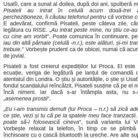
Usatîi, care a sunat al doilea, după doi ani, spulberă mi
Pisateli au intrat în celulă acum două-trei 
percheziționeze, îi căutau telefonul pentru că vorbise c
E adevărat, confirmă Pisateli, peste câteva zile, c
legătura cu RISE. „
Au intrat peste mine, nu știu ce-au
cu cine am vorbit
”. Poate comunica în continuare, pe
iau din altă pârnaie (celulă -n.r.), este alături, și-mi tr
trebuie.
” Vorbește prudent ca de obicei, numai că acu
de jovial.
Pisateli a fost creierul expedițiilor lui Proca. El est
ecuație, veriga de legătură pe lanțul de comandă 
atentatul din Londra. O știu și autoritățile, o știe și Usatî
fondul scandalului reîncălzit, Pisateli susține că pe el n
încă nimeni. Iar dacă s-ar întâmpla asta, nu s-
„
asemenea prostii
”.
„
Eu i-am transmis demult (lui Proca – n.r.) să zică ade
ce știe, vezi și tu că pe la spatele meu face tranzacți
poate să-l folosească cineva
”, sună varianta lui V
Vorbește relaxat la telefon, în timp ce se plimbă
închisoare cu o cască bluetooth la ureche. Are alte sup