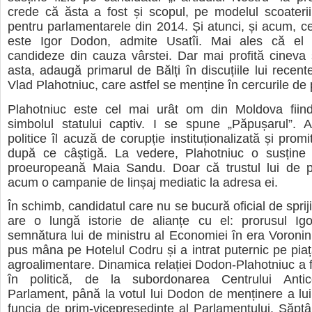
crede că ăsta a fost și scopul, pe modelul scoaterii
pentru parlamentarele din 2014. Și atunci, și acum, ce
este Igor Dodon, admite Usatîi. Mai ales că el 
candideze din cauza vârstei. Dar mai profită cineva 
asta, adaugă primarul de Bălți în discuțiile lui recent
Vlad Plahotniuc, care astfel se menține în cercurile de 
Plahotniuc este cel mai urât om din Moldova fiin
simbolul statului captiv. I se spune „Păpușarul”. 
politice îl acuză de corupție instituționalizată și promi
după ce câștigă. La vedere, Plahotniuc o susține
proeuropeană Maia Sandu. Doar că trustul lui de p
acum o campanie de linșaj mediatic la adresa ei.
În schimb, candidatul care nu se bucură oficial de spriji
are o lungă istorie de alianțe cu el: prorusul I
semnătura lui de ministru al Economiei în era Voronin
pus mâna pe Hotelul Codru și a intrat puternic pe piaț
agroalimentare. Dinamica relației Dodon-Plahotniuc a f
în politică, de la subordonarea Centrului Antic
Parlament, până la votul lui Dodon de menținere a lui
funcia de prim-vicepreședinte al Parlamentului. Săpt