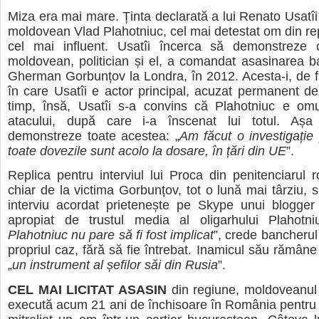
Miza era mai mare. Ținta declarată a lui Renato Usatîi 
moldovean Vlad Plahotniuc, cel mai detestat om din rep
cel mai influent. Usatîi încerca să demonstreze c
moldovean, politician și el, a comandat asasinarea b
Gherman Gorbunțov la Londra, în 2012. Acesta-i, de f
în care Usatîi e actor principal, acuzat permanent de 
timp, însă, Usatîi s-a convins că Plahotniuc e omu
atacului, după care i-a înscenat lui totul. Aș
demonstreze toate acestea: „
Am făcut o investigație 
toate dovezile sunt acolo la dosare, în țări din UE
”.
Replica pentru interviul lui Proca din penitenciarul
chiar de la victima Gorbunțov, tot o lună mai târziu, s
interviu acordat prietenește pe Skype unui blogger
apropiat de trustul media al oligarhului Plahotni
Plahotniuc nu pare să fi fost implicat
”, crede bancherul
propriul caz, fără să fie întrebat. Inamicul său rămâne
„
un instrument al șefilor săi din Rusia
”.
CEL MAI LICITAT ASASIN
din regiune, moldoveanul 
execută acum 21 ani de închisoare în România pentru 