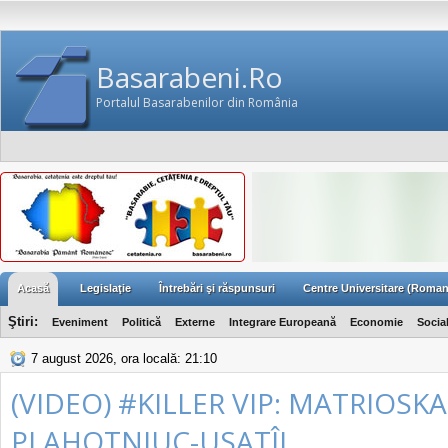
Basarabeni.Ro
Portalul Basarabenilor din România
Acasă
Legislaţie
Întrebări şi răspunsuri
Centre Universitare (Roman
Ştiri:
Eveniment
Politică
Externe
Integrare Europeană
Economie
Socia
7 august 2026, ora locală: 21:10
(VIDEO) #KILLER VIP: MATRIOSKA
PLAHOTNIUC-USATÎI