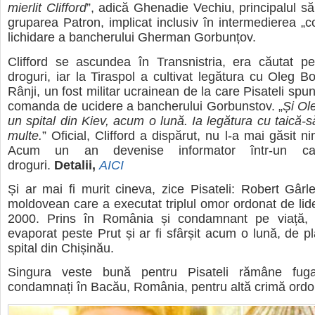
mierlit Clifford
”, adică Ghenadie Vechiu, principalul să
gruparea Patron, implicat inclusiv în intermedierea „co
lichidare a bancherului Gherman Gorbunțov.
Clifford se ascundea în Transnistria, era căutat pe
droguri, iar la Tiraspol a cultivat legătura cu Oleg B
Rânji, un fost militar ucrainean de la care Pisateli spu
comanda de ucidere a bancherului Gorbunstov. „
Și Ole
un spital din Kiev, acum o lună. Ia legătura cu taică-s
multe.
” Oficial, Clifford a dispărut, nu l-a mai găsit n
Acum un an devenise informator într-un ca
droguri.
Detalii,
AICI
Și ar mai fi murit cineva, zice Pisateli: Robert Gârl
moldovean care a executat triplul omor ordonat de lider
2000. Prins în România și condamnant pe viață, 
evaporat peste Prut și ar fi sfârșit acum o lună, de pl
spital din Chișinău.
Singura veste bună pentru Pisateli rămâne fuga 
condamnați în Bacău, România, pentru altă crimă ordo