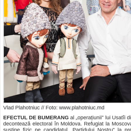
Vlad Plahotniuc // Foto: www.plahotniuc.md
EFECTUL DE BUMERANG
al „operațiunii” lui Usatîi
decontează electoral în Moldova. Refugiat la Moscova
susține fizic pe candidatul „Partidului Nostru” la pre