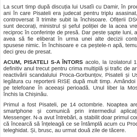
La scurt timp după discuția lui Usatîi cu Damir, în pro
ani în care Pisateli era judecat pentru triplu asasinat
controversat îl trimite subit la închisoare. Ofițerii D
sunt decorați, ministrul și șeful poliției de la acea vr
reciproc în conferințe de presă. Dar peste șapte luni, a
avea să fie eliberat în urma unei alte decizii cont
spusese nimic. În închisoare e ca peștele-n apă, temut
deci greu de presat.
ACUM, PISATELI S-A ÎNTORS
acolo, la Izolatorul
definitiv anul trecut pentru crima multiplă și trafic de 
reactivării scandalului Proca-Gorbunțov, Pisateli și Us
legătura cu reporterii RISE după mult timp. Amândo
pe telefoane în aceeași perioadă. Unul liber la Mos
închis la Chișinău.
Primul a fost Pisateli, pe 14 octombrie. Noaptea ar
smartphone și comunică prin intermediul aplicaț
Messenger. N-a avut întrebări, a stabilit doar primul co
că încearcă să înțeleagă ce se întâmplă acum cu Proca
teleghidat. Și, brusc, au urmat două zile de tăcere.