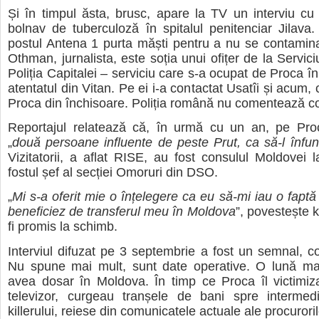
Și în timpul ăsta, brusc, apare la TV un interviu cu 
bolnav de tuberculoză în spitalul penitenciar Jilava
postul Antena 1 purta măști pentru a nu se contamin
Othman, jurnalista, este soția unui ofițer de la Servic
Poliția Capitalei – serviciu care s-a ocupat de Proca în
atentatul din Vitan. Pe ei i-a contactat Usatîi și acum, c
Proca din închisoare. Poliția română nu comentează co
Reportajul relatează că, în urmă cu un an, pe Proca
„
două persoane influente de peste Prut, ca să-l înfu
Vizitatorii, a aflat RISE, au fost consulul Moldovei l
fostul șef al secției Omoruri din DSO.
„
Mi s-a ofe­rit mie o înțe­le­ge­re ca eu să-mi iau o fap­t
bene­fi­ciez de trans­fe­rul meu în Mol­do­va
”, povestește ki
fi promis la schimb.
Interviul difuzat pe 3 septembrie a fost un semnal, co
Nu spune mai mult, sunt date operative. O lună mai 
avea dosar în Moldova. În timp ce Proca îl victimiz
televizor, curgeau tranșele de bani spre intermedia
killerului, reiese din comunicatele actuale ale procurori