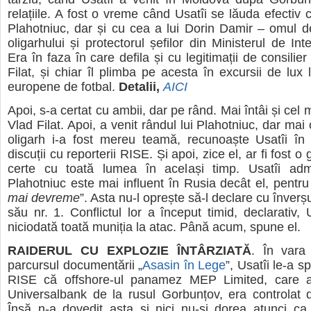
relațiile. A fost o vreme când Usatîi se lăuda efectiv c
Plahotniuc, dar și cu cea a lui Dorin Damir – omul d
oligarhului și protectorul șefilor din Ministerul de Inte
Era în faza în care defila și cu legitimații de consilier
Filat, și chiar îl plimba pe acesta în excursii de lux
europene de fotbal.
Detalii,
AICI
Apoi, s-a certat cu ambii, dar pe rând. Mai întâi și cel m
Vlad Filat. Apoi, a venit rândul lui Plahotniuc, dar mai
oligarh i-a fost mereu teamă, recunoaște Usatîi în
discuții cu reporterii RISE. Și apoi, zice el, ar fi fost o
certe cu toată lumea în același timp. Usatîi ad
Plahotniuc este mai influent în Rusia decât el, pentru
mai devreme
”. Asta nu-l oprește să-l declare cu înver
său nr. 1. Conflictul lor a început timid, declarativ, 
niciodată toată muniția la atac. Până acum, spune el.
RAIDERUL CU EXPLOZIE ÎNTÂRZIATĂ
. În vara
parcursul documentării „
Asasin în Lege
”, Usatîi le-a s
RISE că offshore-ul panamez MEP Limited, care a 
Universalbank de la rusul Gorbunțov, era controlat 
Însă n-a dovedit asta și nici nu-și dorea atunci ca