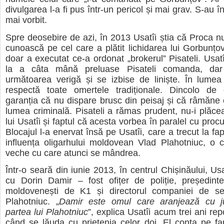
divulgarea l-a fi pus într-un pericol și mai grav. S-au î
mai vorbit.
Spre deosebire de azi, în 2013 Usatîi știa că Proca n
cunoască pe cel care a plătit lichidarea lui Gorbunțov
doar a executat ce-a ordonat „brokerul” Pisateli. Usatî
la a câta mână preluase Pisateli comanda, dar
următoarea verigă și se izbise de liniște. În lumea l
respectă toate omertele tradiționale. Dincolo de c
garanția că nu dispare brusc din peisaj și că râmăne o
lumea criminală. Pisateli a rămas prudent, nu-i plăc
lui Usatîi și faptul că acesta vorbea în paralel cu procuro
Blocajul l-a enervat însă pe Usatîi, care a trecut la fa
influența oligarhului moldovean Vlad Plahotniuc, o 
veche cu care atunci se mândrea.
Într-o seară din iunie 2013, în centrul Chișinăului, Usat
cu Dorin Damir – fost ofițer de poliție, președinte
moldovenești de K1 și directorul companiei de sec
Plahotniuc. „
Damir este omul care aranjează cu ju
partea lui Plahotniuc
”, explica Usatîi acum trei ani rep
când se lăuda cu prietenia celor doi. El conta pe fa