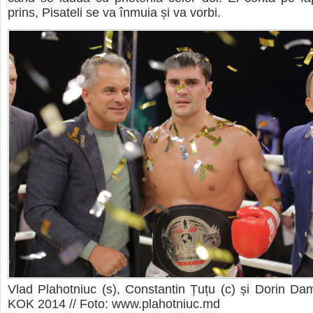
prins, Pisateli se va înmuia și va vorbi.
Vlad Plahotniuc (s), Constantin Țuțu (c) și Dorin Dam
KOK 2014 // Foto: www.plahotniuc.md