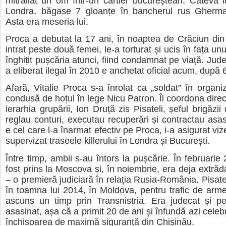
mitraliat un om într-un cartier bucureștean. Câteva lu
Londra, băgase 7 gloanțe în bancherul rus Gherm
Asta era meseria lui.
Proca a debutat la 17 ani, în noaptea de Crăciun di
intrat peste două femei, le-a torturat și ucis în fața un
înghițit pușcăria atunci, fiind condamnat pe viață. Jude
a eliberat ilegal în 2010 e anchetat oficial acum, după 6
Afară, Vitalie Proca s-a înrolat ca „soldat” în organiz
condusă de hoțul în lege Nicu Patron. Îl coordona direc
ierarhia grupării, Ion Druță zis Pisateli, șeful brigăzii
reglau conturi, executau recuperări și contractau asasi
e cel care l-a înarmat efectiv pe Proca, i-a asigurat vize
supervizat traseele killerului în Londra și București.
Între timp, ambii s-au întors la pușcărie. În februarie
fost prins la Moscova și, în noiembrie, era deja extrăd
– o premieră judiciară în relația Rusia-România. Pisatel
în toamna lui 2014, în Moldova, pentru trafic de arm
ascuns un timp prin Transnistria. Era judecat și pe
asasinat, așa că a primit 20 de ani și înfundă azi celebr
închisoarea de maximă siguranță din Chișinău.