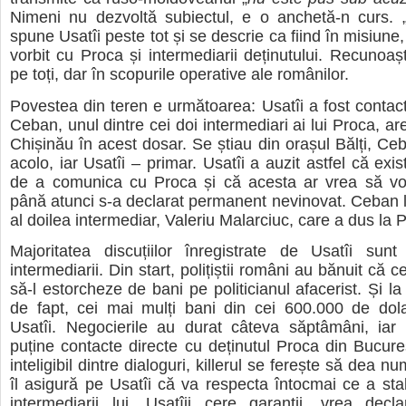
Nimeni nu dezvoltă subiectul, e o anchetă-n curs. 
spune Usatîi peste tot și se descrie ca fiind în misiune
vorbit cu Proca și intermediarii deținutului. Recunoașt
pe toți, dar în scopurile operative ale românilor.
Povestea din teren e următoarea: Usatîi a fost contac
Ceban, unul dintre cei doi intermediari ai lui Proca, are
Chișinău în acest dosar. Se știau din orașul Bălți, Ceb
acolo, iar Usatîi – primar. Usatîi a auzit astfel că exi
de a comunica cu Proca și că acesta ar vrea să vo
până atunci s-a declarat permanent nevinovat. Ceban l
al doilea intermediar, Valeriu Malarciuc, care a dus la 
Majoritatea discuțiilor înregistrate de Usatîi sunt
intermediarii. Din start, polițiștii români au bănuit că c
să-l estorcheze de bani pe politicianul afacerist. Și la
de fapt, cei mai mulți bani din cei 600.000 de dola
Usatîi. Negocierile au durat câteva săptâmâni, iar 
puține contacte directe cu deținutul Proca din Bucureș
inteligibil dintre dialoguri, killerul se ferește să dea n
îl asigură pe Usatîi că va respecta întocmai ce a stab
intermediarii lui. Usatîii cere garanții, vrea decl