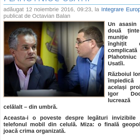
adăugat
12 noiembrie 2016, 09:23
, la
Integrare Eur
publicat de Octavian Balan
Un asasin 
două țint
muniție e
înghițit 
complicată
Plahotniu
Usatîi.
Războiul lor
împiedică
același pro
Igor Do
lucrează 
celălalt – din umbră.
Aceasta-i o poveste despre legături invizibile 
telefonul mobil din celulă. Miza: o finală geopol
joacă crima organizată.