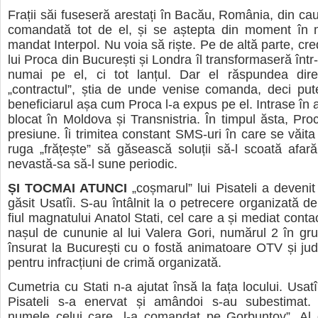
Frații săi fuseseră arestați în Bacău, România, din ca
comandată tot de el, și se aștepta din moment în
mandat Interpol. Nu voia să riște. Pe de altă parte, cre
lui Proca din București și Londra îl transformaseră într-
numai pe el, ci tot lanțul. Dar el răspundea dire
„contractul”, știa de unde venise comanda, deci pu
beneficiarul așa cum Proca l-a expus pe el. Intrase în 
blocat în Moldova și Transnistria. În timpul ăsta, Pro
presiune. Îi trimitea constant SMS-uri în care se văita 
ruga „frățește” să găsească soluții să-l scoată afa
nevastă-sa să-l sune periodic.
ȘI TOCMAI ATUNCI
„coșmarul” lui Pisateli a devenit 
găsit Usatîi. S-au întâlnit la o petrecere organizată de
fiul magnatului Anatol Stati, cel care a și mediat contact
nașul de cununie al lui Valera Gori, numărul 2 în gr
însurat la București cu o fostă animatoare OTV și jud
pentru infracțiuni de crimă organizată.
Cumetria cu Stati n-a ajutat însă la fața locului. Usat
Pisateli s-a enervat și amândoi s-au subestimat.
numele celui care „l-a comandat pe Gorbunțov”. Al d