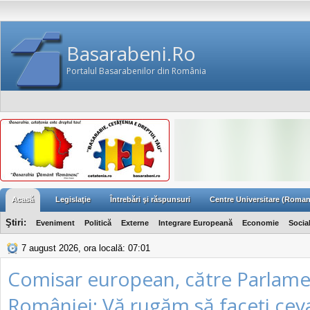
Basarabeni.Ro
Portalul Basarabenilor din România
Acasă
Legislaţie
Întrebări şi răspunsuri
Centre Universitare (Roman
Ştiri:
Eveniment
Politică
Externe
Integrare Europeană
Economie
Socia
7 august 2026, ora locală: 07:01
Comisar european, către Parlame
României: Vă rugăm să faceţi cev