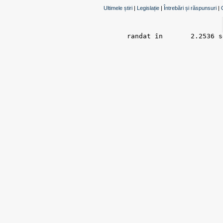
Ultimele știri
|
Legislație
|
Întrebări și răspunsuri
|
randat în 	2.