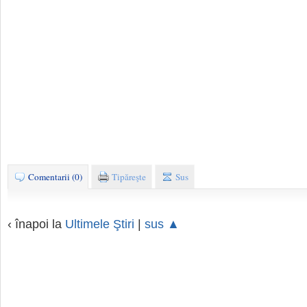
Comentarii (0)
Tipăreşte
Sus
‹ înapoi la
Ultimele Ştiri
|
sus ▲