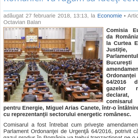
adăugat
27 februarie 2018, 13:13
, la
Economie
• Arti
Octavian Balan
Comisia E
da România
la Curtea 
Justiţ
Parlamen
Bucureşti
amendamen
Ordonanţei
64/2016 d
gazelor n
declara
comisaru
pentru Energie, Miguel Arias Canete, într-o întâlnir
cu reprezentanţii sectorului energetic românesc.
Comisarul a fost întrebat cum priveşte amendamen
Parlament Ordonanţei de Urgenţă 64/2016, potrivit c
gazul produs în România va trebui tranzacţionat pe o 