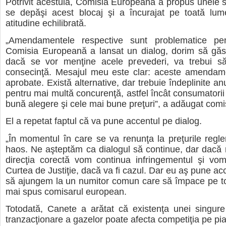
Potrivit acestuia, Comisia Europeană a propus unele so
se depăşi acest blocaj şi a încurajat pe toată lu
atitudine echilibrată.
„Amendamentele respective sunt problematice pen
Comisia Europeană a lansat un dialog, dorim să găsi
dacă se vor menţine acele prevederi, va trebui s
consecinţă. Mesajul meu este clar: aceste amendame
aprobate. Există alternative, dar trebuie îndeplinite anu
pentru mai multă concurenţă, astfel încât consumatorii
bună alegere şi cele mai bune preţuri”
, a adăugat comi
El a repetat faptul că va pune accentul pe dialog.
„În momentul în care se va renunţa la preţurile regle
haos. Ne aşteptăm ca dialogul să continue, dar dacă
direcţia corectă vom continua infringementul şi vom
Curtea de Justiţie, dacă va fi cazul. Dar eu aş pune ac
să ajungem la un numitor comun care să împace pe t
mai spus comisarul european.
Totodată, Canete a arătat că existenţa unei singure
tranzacţionare a gazelor poate afecta competiţia pe pia