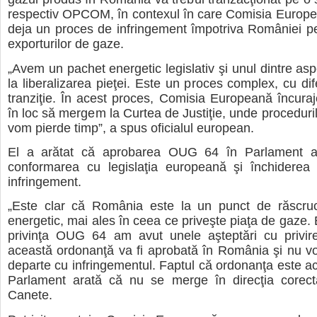
respectiv OPCOM, în contexul în care Comisia Europe
deja un proces de infringement împotriva României p
exporturilor de gaze.
„Avem un pachet energetic legislativ şi unul dintre asp
la liberalizarea pieţei. Este un proces complex, cu dif
tranziţie. În acest proces, Comisia Europeană încuraj
în loc să mergem la Curtea de Justiţie, unde proceduril
vom pierde timp”
, a spus oficialul european.
El a arătat că aprobarea OUG 64 în Parlament ar
conformarea cu legislaţia europeană şi închiderea 
infringement.
„Este clar că România este la un punct de răscruc
energetic, mai ales în ceea ce priveşte piaţa de gaze. 
privinţa OUG 64 am avut unele aşteptări cu privire
această ordonanţă va fi aprobată în România şi nu 
departe cu infringementul. Faptul că ordonanţa este a
Parlament arată că nu se merge în direcţia corect
Canete.