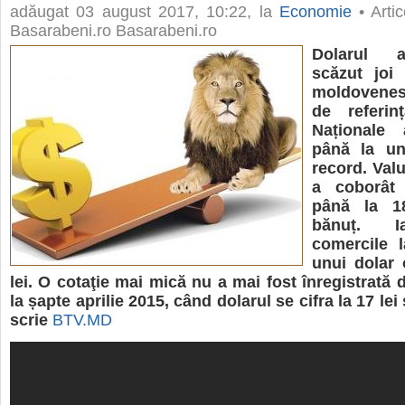
adăugat
03 august 2017, 10:22
, la
Economie
• Artic
Basarabeni.ro Basarabeni.ro
Dolarul 
scăzut joi 
moldovenesc
de referin
Naționale 
până la u
record. Val
a coborât
până la 1
bănuț. I
comercile 
unui dolar 
lei. O cotaţie mai mică nu a mai fost înregistrată d
la șapte aprilie 2015, când dolarul se cifra la 17 lei 
scrie
BTV.MD