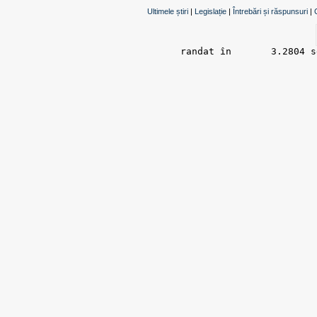
Ultimele știri
|
Legislație
|
Întrebări și răspunsuri
|
randat în 	3.