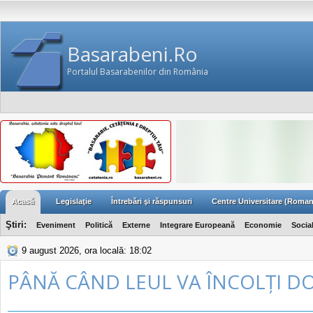
Basarabeni.Ro
Portalul Basarabenilor din România
Acasă
Legislaţie
Întrebări şi răspunsuri
Centre Universitare (Roman
Ştiri:
Eveniment
Politică
Externe
Integrare Europeană
Economie
Socia
9 august 2026, ora locală: 18:02
PÂNĂ CÂND LEUL VA ÎNCOLȚI D