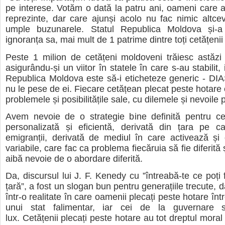
pe interese. Votăm o dată la patru ani, oameni care a
reprezinte, dar care ajunși acolo nu fac nimic altce
umple buzunarele. Statul Republica Moldova și-a
ignoranța sa, mai mult de 1 patrime dintre toți cetățenii 
Peste 1 milion de cetățeni moldoveni trăiesc astăzi
asigurându-și un viitor în statele în care s-au stabilit, 
Republica Moldova este să-i eticheteze generic - DI
nu le pese de ei. Fiecare cetățean plecat peste hotare
problemele și posibilitățile sale, cu dilemele și nevoile p
Avem nevoie de o strategie bine definită pentru cei
personalizată și eficientă, derivată din țara pe c
emigranții, derivată de mediul în care activează și
variabile, care fac ca problema fiecăruia să fie diferită 
aibă nevoie de o abordare diferită.
Da, discursul lui J. F. Kenedy cu ”întreabă-te ce poți 
țară”, a fost un slogan bun pentru generațiile trecute, d
într-o realitate în care oamenii plecați peste hotare în
unui stat falimentar, iar cei de la guvernare 
lux.
Cetățenii plecați peste hotare au tot dreptul moral