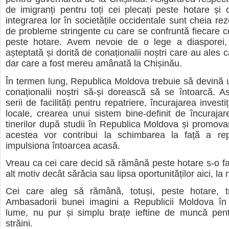
de imigranți pentru toți cei plecați peste hotare și c
integrarea lor în societățile occidentale sunt cheia rezo
de probleme stringente cu care se confruntă fiecare c
peste hotare. Avem nevoie de o lege a diasporei,
așteptată și dorită de conaționalii noștri care au ales c
dar care a fost mereu amânată la Chișinău.
În termen lung, Republica Moldova trebuie să devină u
conaționalii noștri să-și dorească să se întoarcă. A
serii de facilități pentru repatriere, încurajarea investiț
locale, crearea unui sistem bine-definit de încurajare
tinerilor după studii în Republica Moldova și promovar
acestea vor contribui la schimbarea la față a repu
impulsiona întoarcea acasă.
Vreau ca cei care decid să rămână peste hotare s-o fa
alt motiv decât sărăcia sau lipsa oportunităților aici, la
Cei care aleg să rămână, totuși, peste hotare, t
Ambasadorii bunei imagini a Republicii Moldova în
lume, nu pur și simplu brațe ieftine de muncă pentr
străini.