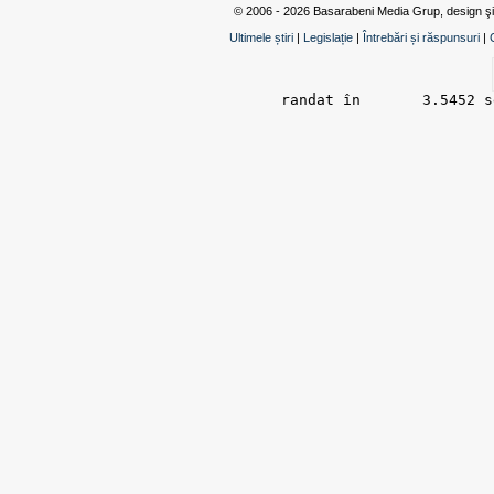
© 2006 - 2026 Basarabeni Media Grup, design ş
Ultimele știri
|
Legislație
|
Întrebări și răspunsuri
|
randat în 	3.