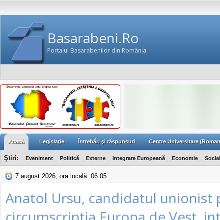
Basarabeni.Ro
Portalul Basarabenilor din România
Acasă
Legislaţie
Întrebări şi răspunsuri
Centre Universitare (Roman
Ştiri:
Eveniment
Politică
Externe
Integrare Europeană
Economie
Socia
7 august 2026, ora locală: 06:05
Anatol Ursu, candidatul unionist 
circumscriptia Europa de Vest, in