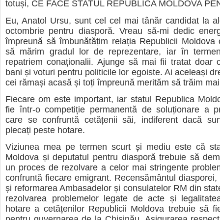
totuși, CE FACE STATUL REPUBLICA MOLDOVA PE
Eu, Anatol Ursu, sunt cel cel mai tânăr candidat la al
octombrie pentru diasporă. Vreau să-mi dedic energ
împreună să îmbunătățim relația Republicii Moldova c
să mărim gradul lor de reprezentare, iar în terme
repatriem conaționalii. Ajunge să mai fii tratat doar
bani și voturi pentru politicile lor egoiste. Ai aceleași dre
cei rămași acasă și toți împreună merităm să trăim mai
Fiecare om este important, iar statul Republica Mold
fie într-o competiție permanentă de soluționare a p
care se confruntă cetățenii săi, indiferent dacă su
plecați peste hotare.
Viziunea mea pe termen scurt și mediu este că sta
Moldova și deputatul pentru diasporă trebuie să dem
un proces de rezolvare a celor mai stringente probl
confruntă fiecare emigrant. Recensământul diasporei,
și reformarea Ambasadelor și consulatelor RM din sta
rezolvarea problemelor legate de acte și legalitatea
hotare a cetățenilor Republicii Moldova trebuie să fie
pentru guvernarea de la Chișinău. Asigurarea respectăr