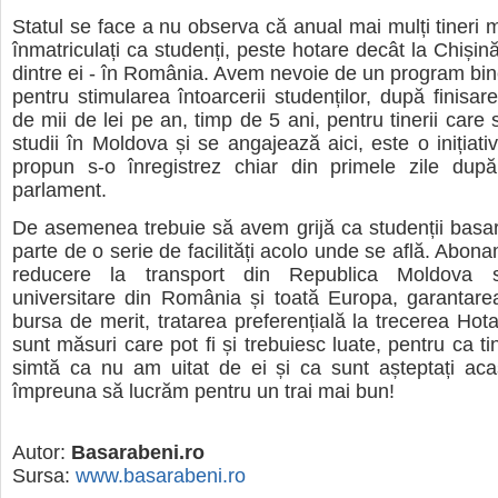
Statul se face a nu observa că anual mai mulți tineri 
înmatriculați ca studenți, peste hotare decât la Chișin
dintre ei - în România. Avem nevoie de un program bin
pentru stimularea întoarcerii studenților, după finisare
de mii de lei pe an, timp de 5 ani, pentru tinerii care
studii în Moldova și se angajează aici, este o inițiati
propun s-o înregistrez chiar din primele zile dup
parlament.
De asemenea trebuie să avem grijă ca studenții basa
parte de o serie de facilități acolo unde se află. Abo
reducere la transport din Republica Moldova s
universitare din România și toată Europa, garantare
bursa de merit, tratarea preferențială la trecerea Hota
sunt măsuri care pot fi și trebuiesc luate, pentru ca tin
simtă ca nu am uitat de ei și ca sunt așteptați aca
împreuna să lucrăm pentru un trai mai bun!
Autor:
Basarabeni.ro
Sursa:
www.basarabeni.ro