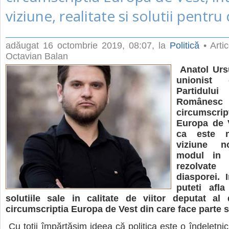
viziune, realitate si solutii pentru
adăugat
16 octombrie 2019, 08:07
, la
Politică
• Artic
Octavian Balan
Anatol Urs
unionist 
Partidul
Românesc
circumscrip
Europa de V
ca este
viziune n
modul in 
rezolvate
diasporei. 
puteti afla 
solutiile sale in calitate de viitor deputat al
circumscriptia Europa de Vest din care face parte 
Cu toții împărtășim ideea că politica este o îndeletni