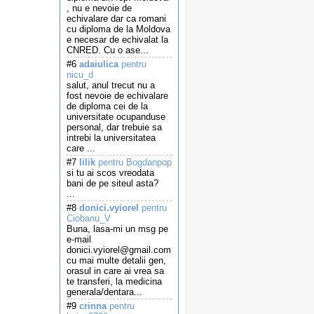
, nu e nevoie de
echivalare dar ca romani
cu diploma de la Moldova
e necesar de echivalat la
CNRED. Cu o ase...
#6
adaiulica
pentru
nicu_d
salut, anul trecut nu a
fost nevoie de echivalare
de diploma cei de la
universitate ocupanduse
personal, dar trebuie sa
intrebi la universitatea
care ...
#7
lilik
pentru Bogdanpop
si tu ai scos vreodata
bani de pe siteul asta?
...
#8
donici.vyiorel
pentru
Ciobanu_V
Buna, lasa-mi un msg pe
e-mail
donici.vyiorel@gmail.com
cu mai multe detalii gen,
orasul in care ai vrea sa
te transferi, la medicina
generala/dentara...
#9
crinna
pentru