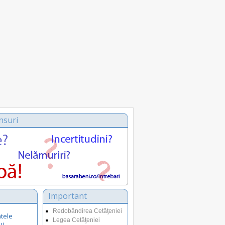
nsuri
Important
Redobândirea Cetăţeniei
tele
Legea Cetăţeniei
ui