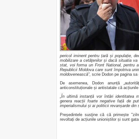
pericol iminent pentru țară și populație, de
mobilizare a cetăţenilor și dacă situatia va
stat, voi forma un Front National, pentru a 
Republicii Moldova care sunt împotriva unirii
moldovenească”
, scrie Dodon pe pagina sa
De asemenea, Dodon anunță „autorități
anticonstituționale și antistatale că acțiuni
„În ultimă instanță vor întări identitate
genera reacții foarte negative față de pu
imperialismului și ai politicii revanșarde din 
Președintele susţine că că primește "zil
revoltați de acțiunile unioniștilor și sunt gat