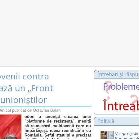
venii contra
Întrebări şi răspu
ază un „Front
 unioniștilor
Articol publicat de Octavian Balan
odon a anunţat crearea unei
Politică
"platforme de rezistenţă", menită
să reunească moldovenii care nu
împărtăşeşc ideea reunificăriii cu
Vicepreședin
România. Şeful statului a precizat
Parlamentul