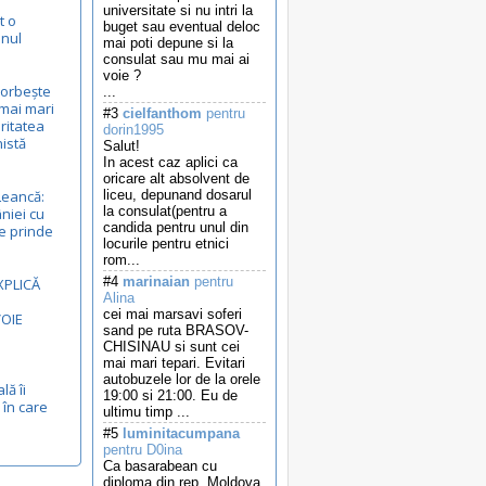
universitate si nu intri la
t o
buget sau eventual deloc
anul
mai poti depune si la
consulat sau mu mai ai
voie ?
vorbește
...
mai mari
#3
cielfanthom
pentru
ritatea
dorin1995
nistă
Salut!
In acest caz aplici ca
oricare alt absolvent de
Leancă:
liceu, depunand dosarul
la consulat(pentru a
niei cu
candida pentru unul din
e prinde
locurile pentru etnici
rom...
#4
marinaian
pentru
XPLICĂ
Alina
cei mai marsavi soferi
VOIE
sand pe ruta BRASOV-
CHISINAU si sunt cei
mai mari tepari. Evitari
autobuzele lor de la orele
lă îi
19:00 si 21:00. Eu de
 în care
ultimu timp ...
#5
luminitacumpana
pentru D0ina
Ca basarabean cu
diploma din rep. Moldova