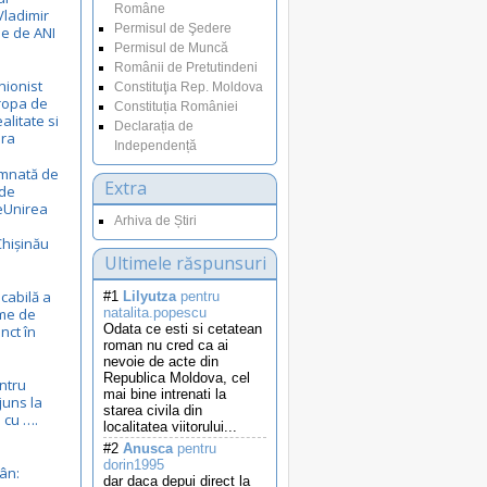
Române
Vladimir
Permisul de Şedere
le de ANI
Permisul de Muncă
Românii de Pretutindeni
nionist
Constituţia Rep. Moldova
uropa de
Constituția României
ealitate si
Declarația de
ora
Independență
emnată de
Extra
 de
eUnirea
Arhiva de Știri
Chișinău
Ultimele răspunsuri
cabilă a
#1
Lilyutza
pentru
eme de
natalita.popescu
Odata ce esti si cetatean
nct în
roman nu cred ca ai
nevoie de acte din
Republica Moldova, cel
entru
mai bine intrenati la
juns la
starea civila din
 cu ….
localitatea viitorului...
#2
Anusca
pentru
dorin1995
ân:
dar daca depui direct la