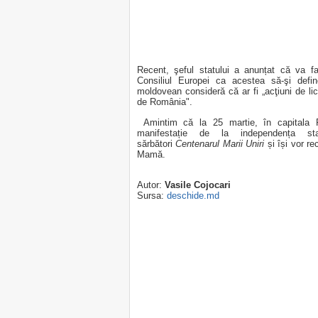
Recent, şeful statului a anunțat că va f
Consiliul Europei ca acestea să-şi defi
moldovean consideră că ar fi „acţiuni de lich
de România".
Amintim că la 25 martie, în capitala
manifestație de la independența st
sărbători
Centenarul Marii Uniri
și își vor re
Mamă.
Autor:
Vasile Cojocari
Sursa:
deschide.md