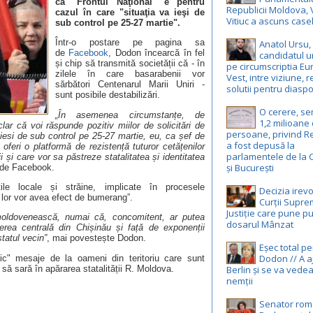
că "Frontul Naţional" e pentru
Republicii Moldova, 
cazul în care "situaţia va ieşi de
Vitiuc a ascuns case
sub control pe 25-27 martie".
Într-o postare pe pagina sa
Anatol Ursu,
de
Facebook
, Dodon încearcă în fel
candidatul u
și chip să transmită societății că - în
pe circumscriptia E
zilele în care basarabenii vor
Vest, intre viziune, r
sărbători Centenarul Marii Uniri -
solutii pentru diasp
sunt posibile destabilizări.
O cerere, s
„În asemenea circumstanțe, de
1,2 milioane
clar că voi răspunde pozitiv miilor de solicitări de
persoane, privind R
 iesi de sub control pe 25-27 martie, eu, ca șef de
a fost depusă la
oferi o platformă de rezistență tuturor cetățenilor
parlamentele de la 
 și care vor sa păstreze statalitatea și identitatea
și București
 de Facebook.
le locale și străine, implicate în procesele
Decizia irevo
le lor vor avea efect de bumerang”.
Curții Supr
Justiție care pune pu
a moldovenească, numai că, concomitent, ar putea
dosarul Mânzat
terea centrală din Chișinău și față de exponenții
statul vecin”
, mai povestește Dodon.
Eșec total p
Dodon // A a
nic" mesaje de la oameni din teritoriu care sunt
a să sară în apărarea statalității R. Moldova.
Berlin și se va vedea
nemții
Senator rom