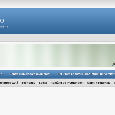
Ro
omânia
ri
Centre Universitare (Romania)
Rezultate admitere 2012 (studii universitar
are Europeană
Economie
Social
Românii de Pretutindeni
Opinii / Editoriale