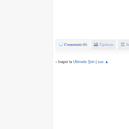
Comentarii (0)
Tipăreşte
S
‹ înapoi la
Ultimele Ştiri
|
sus ▲