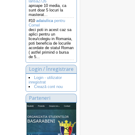
larisa2726
aproape 10 media, ca
sunt doar 5 locuri la
masterat...
#10
adaiulica
pentru
Cornel
deci poti in acest caz sa
aplici pentru un
liceu/colegiu in Romania,
poti beneficia de locurile
acordate de statul Roman
( astfel primind o bursa
de 5...
Login / Înregistrare
Login - utilizator
inregistrat
Crează cont nou
Parteneri