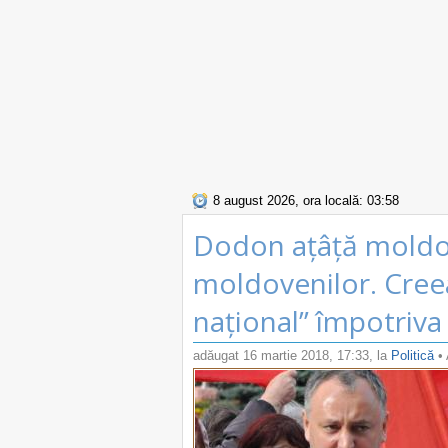
8 august 2026, ora locală: 03:58
Dodon ațâță moldo
moldovenilor. Cree
național” împotriva
adăugat
16 martie 2018, 17:33
, la
Politică
• 