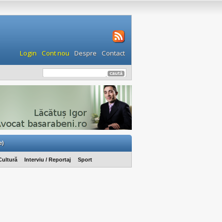
Login
Cont nou
Despre
Contact
e)
Cultură
Interviu / Reportaj
Sport