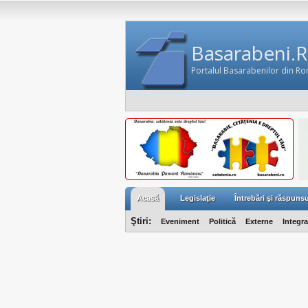
Basarabeni.
Portalul Basarabenilor din R
Acasă
Legislaţie
Întrebări şi răspunsu
Ştiri:
Eveniment
Politică
Externe
Integr