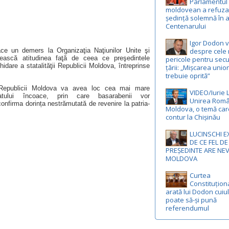
Parlamentul
moldovean a refuza
ședință solemnă în 
Centenarului
Igor Dodon 
despre cele 
ace un demers la Organizaţia Naţiunilor Unite şi
nească atitudinea faţă de ceea ce preşedintele
pericole pentru secu
idare a statalităţii Republicii Moldova, întreprinse
țării: „Mișcarea unio
trebuie oprită”
 Republicii Moldova va avea loc cea mai mare
VIDEO/Iurie 
atului încoace, prin care basarabenii vor
Unirea Româ
confirma dorința nestrămutată de revenire la patria-
Moldova, o temă car
contur la Chișinău
LUCINSCHI E
DE CE FEL DE
PREȘEDINTE ARE NE
MOLDOVA
Curtea
Constituționa
arată lui Dodon cuiul
poate să-și pună
referendumul