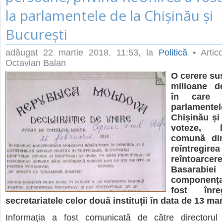
la parlamentele de la Chișinău și
București
adăugat
22 martie 2018, 11:53
, la
Politică
• Artico
Octavian Balan
O cerere sus
milioane d
în care s
parlament
Chișinău și
voteze, 
comună din
reîntregire
reîntoarcere
Basara
componența
fost înre
secretariatele celor două instituții în data de 13 mar
Informația a fost comunicată de către directorul