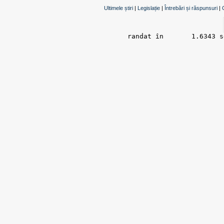
Ultimele știri
|
Legislație
|
Întrebări și răspunsuri
|
randat în 	1.