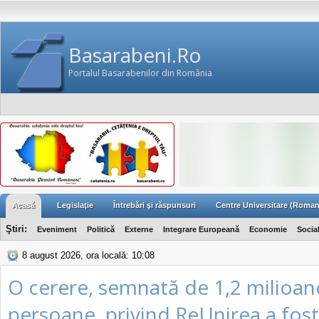
Basarabeni.Ro
Portalul Basarabenilor din România
Acasă
Legislaţie
Întrebări şi răspunsuri
Centre Universitare (Roman
Ştiri:
Eveniment
Politică
Externe
Integrare Europeană
Economie
Socia
8 august 2026, ora locală: 10:08
O cerere, semnată de 1,2 milioan
persoane, privind ReUnirea a fos