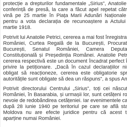
protecție a drepturilor fundamentale „Sirius”, Anatolie 
conferință de presă, la care a făcut apel repetat cătr
vină pe 25 martie în Piața Marii Adunări Naționale
pentru a vota declarația de recunoaștere a Actului 
martie 1918.
Potrivit lui Anatolie Petrici, cererea a mai fost înregistr
României, Curtea Regală de la București, Procura
București, Senatul României, Camera Deputaț
Constituțională și Președinția Românei. Anatolie Petr
cererea respectivă este un document încadrat perfect în
privire la petiționare. „Dacă în cazul declarațiilor 
obligat să reacționeze, cererea este obligatorie sp
autoritățile sunt obligate să dea un răspuns”, a spus Ana
Potrivit directorului Centrului „Sirius”, toți cei născuț
României, în Basarabia, și urmașii lor, sunt cetățeni r
nevoie de redobândirea cetățeniei. Iar evenimentele ca
după 28 iunie 1940 pe teritoriul pe care se află st
Moldova nu are efecte juridice pentru că acest te
aparține numai României.