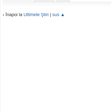
‹ înapoi la
Ultimele Ştiri
|
sus ▲