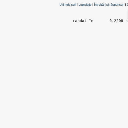
Ultimele știri
|
Legislație
|
Întrebări și răspunsuri
|
randat în 	0.