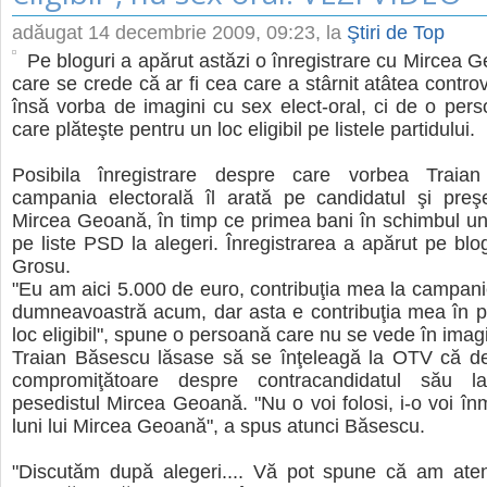
adăugat
14 decembrie 2009, 09:23
, la
Ştiri de Top
Pe bloguri a apărut astăzi o înregistrare cu Mircea 
care se crede că ar fi cea care a stârnit atâtea contro
însă vorba de imagini cu sex elect-oral, ci de o pe
care plăteşte pentru un loc eligibil pe listele partidului.
Posibila înregistrare despre care vorbea Traia
campania electorală îl arată pe candidatul şi preş
Mircea Geoană, în timp ce primea bani în schimbul unui 
pe liste PSD la alegeri. Înregistrarea a apărut pe blog
Grosu.
"Eu am aici 5.000 de euro, contribuţia mea la campani
dumneavoastră acum, dar asta e contribuţia mea în p
loc eligibil", spune o persoană care nu se vede în imagi
Traian Băsescu lăsase să se înţeleagă la OTV că de
compromiţătoare despre contracandidatul său la 
pesedistul Mircea Geoană. "Nu o voi folosi, i-o voi î
luni lui Mircea Geoană", a spus atunci Băsescu.
"Discutăm după alegeri.... Vă pot spune că am atenţ