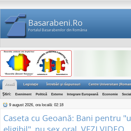
Basarabeni.Ro
Portalul Basarabenilor din România
Acasă
Legislaţie
Întrebări şi răspunsuri
Centre Universitare (Roman
Ştiri:
Eveniment
Politică
Externe
Integrare Europeană
Economie
Socia
9 august 2026, ora locală: 02:18
Caseta cu Geoană: Bani pentru "u
eligibil", nu sex oral. VEZI VIDEO