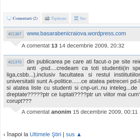
Comentarii (2)
Tipăreşte
Sus
www.basarabenicraiova.wordpress.com
#21367
A comentat
13
14 decembrie 2009, 20:32
din publicarea pe care ati facut-o pe site re
#21370
anti -psd....credeam ca toti studentii(in sp
liga,csbb...),inclusiv facultatea si restul instiitutii
universitatii sunt A-politice......ce atatea petreceri pd-l
si atatea liste cu studenti si cnp-uri..nu inteleg...d
dreptate?????ptr ce luptati????ptr un viitor mai cum
corupt???
A comentat
anonim
15 decembrie 2009, 00:11
‹ înapoi la
Ultimele Ştiri
|
sus ▲