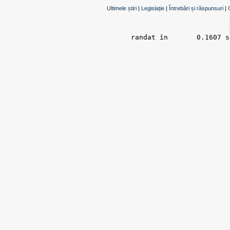
Ultimele știri
|
Legislație
|
Întrebări și răspunsuri
|
randat în 	0.