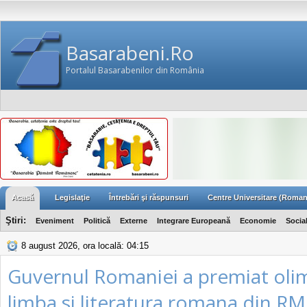
Basarabeni.Ro
Portalul Basarabenilor din România
Acasă
Legislaţie
Întrebări şi răspunsuri
Centre Universitare (Roman
Ştiri:
Eveniment
Politică
Externe
Integrare Europeană
Economie
Socia
8 august 2026, ora locală: 04:15
Guvernul Romaniei a premiat olimp
limba si literatura romana din RM