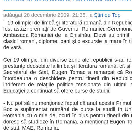
adăugat
28 decembrie 2009, 21:35
, la
Ştiri de Top
19 olimpici de limbă şi literatură romană din Republ
fost astăzi premiaţi de Guvernul Romaniei. Ceremonia
Ambasada Romaniei de la Chişinău. Elevii au primit
clasici romani, diplome, bani şi o excursie la mare în 
de vară.
Cei 19 olimpici din diverse zone ale republicii s-au re
prestanţe deosebite la limba şi literatura romană, cît şi l
Secretarul de Stat, Eugen Tomac a remarcat că R
întotdeauna o deschidere pentru tinerii din Republi
indiferent de relaţiile politice tensionate din ultimii 
Educaţiei a continuat să ofere burse de studii.
- Nu pot să nu menţionez faptul că anul acesta Primul 
Boc a suplimentat numărul de burse la studii în Univ
Romania cu o mie de locuri în plus pentru tinerii din
doresc să studieze în Romania, a mentionat Eugen To
de stat, MAE, Romania.