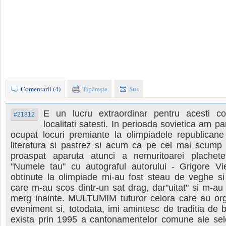
Comentarii (4)
Tipăreşte
Sus
E un lucru extraordinar pentru acesti cop
#21812
localitati satesti. In perioada sovietica am pa
ocupat locuri premiante la olimpiadele republicane
literatura si pastrez si acum ca pe cel mai scump 
proaspat aparuta atunci a nemuritoarei plachet
"Numele tau" cu autograful autorului - Grigore Vie
obtinute la olimpiade mi-au fost steau de veghe si
care m-au scos dintr-un sat drag, dar"uitat" si m-a
merg inainte. MULTUMIM tuturor celora care au org
eveniment si, totodata, imi amintesc de traditia de
exista prin 1995 a cantonamentelor comune ale sele